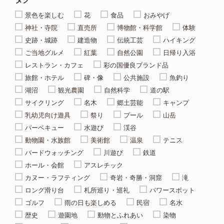
景色を楽しむ
花
食品
おみやげ
神社・寺院
直売所
博物館・科学館
体験
史跡・城跡
建造物
伝統工芸
ハイキング
ご当地グルメ
紅葉
自然公園
日帰り入浴
レストラン・カフェ
彩の国優良ブランド品
旅館・ホテル
碑・像
公共施設
魚釣り
湖沼
観光農園
自然科学
道の駅
サイクリング
名木
郷土芸能
キャンプ
乳幼児向け遊具
祭り
プール
山岳
バーベキュー
水遊び
渓谷
動物園・水族館
美術館
温泉
テニス
バードウォッチング
川遊び
鉄道
ホール・会館
アスレチック
カヌー・ラフティング
奇岩・奇勝・洞窟
滝
ロング滑り台
札所巡り・巡礼
パワースポット
ゴルフ
雨の日も楽しめる
民宿
名水
歴史
遊園地
動物とふれあい
染物