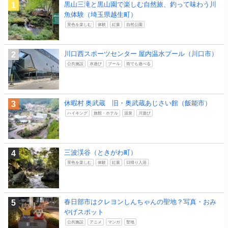
黒山三滝と黒山園で楽しむ自然旅、釣って味わう川
魚体験（埼玉県越生町）
景色を楽しむ
体験
紅葉
自然公園
川口西スポーツセンター 屋内温水プール（川口市）
公共施設
水遊び
プール
雨でも遊べる
休暇村 奥武蔵 旧・奥武蔵あじさい館（飯能市）
ハイキング
旅館・ホテル
温泉
川遊び
三波渓谷（ときがわ町）
景色を楽しむ
体験
紅葉
日帰り入浴
春日部市はクレヨンしんちゃんの聖地？写真・おみ
やげスポット
公共施設
アニメ
マンガ
聖地