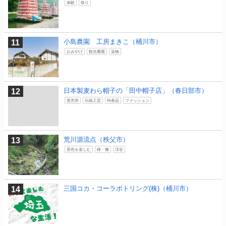
体験
祭り
小島農園 工房まきこ（桶川市）
おみやげ
観光農園
染物
日本製麦わら帽子の「田中帽子店」（春日部市）
直売所
伝統工芸
特産品
ファッション
荒川源流点（秩父市）
景色を楽しむ
碑・像
渓谷
三国コカ・コーラボトリング(株)（桶川市）