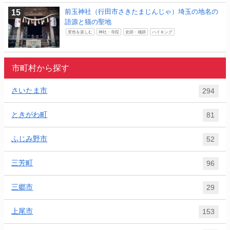
前玉神社（行田市さきたまじんじゃ）埼玉の地名の
語源と猫の聖地
景色を楽しむ
神社・寺院
史跡・城跡
ハイキング
市町村から探す
さいたま市
294
ときがわ町
81
ふじみ野市
52
三芳町
96
三郷市
29
上尾市
153