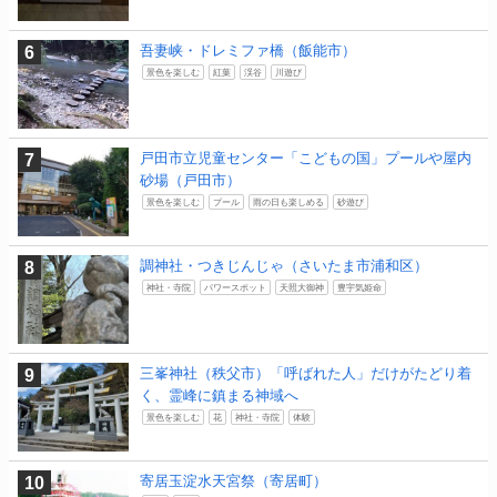
吾妻峡・ドレミファ橋（飯能市）
景色を楽しむ
紅葉
渓谷
川遊び
戸田市立児童センター「こどもの国」プールや屋内
砂場（戸田市）
景色を楽しむ
プール
雨の日も楽しめる
砂遊び
調神社・つきじんじゃ（さいたま市浦和区）
神社・寺院
パワースポット
天照大御神
豊宇気姫命
三峯神社（秩父市）「呼ばれた人」だけがたどり着
く、霊峰に鎮まる神域へ
景色を楽しむ
花
神社・寺院
体験
寄居玉淀水天宮祭（寄居町）