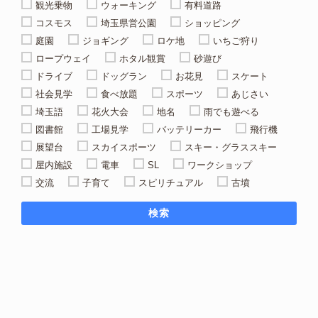
観光乗物
ウォーキング
有料道路
コスモス
埼玉県営公園
ショッピング
庭園
ジョギング
ロケ地
いちご狩り
ロープウェイ
ホタル観賞
砂遊び
ドライブ
ドッグラン
お花見
スケート
社会見学
食べ放題
スポーツ
あじさい
埼玉語
花火大会
地名
雨でも遊べる
図書館
工場見学
バッテリーカー
飛行機
展望台
スカイスポーツ
スキー・グラススキー
屋内施設
電車
SL
ワークショップ
交流
子育て
スピリチュアル
古墳
検索