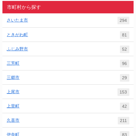
市町村から探す
さいたま市
294
ときがわ町
81
ふじみ野市
52
三芳町
96
三郷市
29
上尾市
153
上里町
42
久喜市
211
伊奈町
83