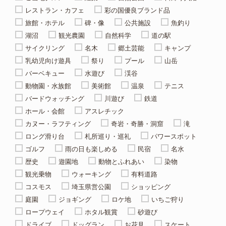
レストラン・カフェ
彩の国優良ブランド品
旅館・ホテル
碑・像
公共施設
魚釣り
湖沼
観光農園
自然科学
道の駅
サイクリング
名木
郷土芸能
キャンプ
乳幼児向け遊具
祭り
プール
山岳
バーベキュー
水遊び
渓谷
動物園・水族館
美術館
温泉
テニス
バードウォッチング
川遊び
鉄道
ホール・会館
アスレチック
カヌー・ラフティング
奇岩・奇勝・洞窟
滝
ロング滑り台
札所巡り・巡礼
パワースポット
ゴルフ
雨の日も楽しめる
民宿
名水
歴史
遊園地
動物とふれあい
染物
観光乗物
ウォーキング
有料道路
コスモス
埼玉県営公園
ショッピング
庭園
ジョギング
ロケ地
いちご狩り
ロープウェイ
ホタル観賞
砂遊び
ドライブ
ドッグラン
お花見
スケート