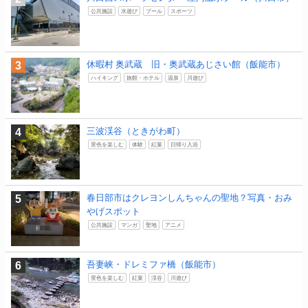
公共施設
水遊び
プール
スポーツ
休暇村 奥武蔵 旧・奥武蔵あじさい館（飯能市）
ハイキング
旅館・ホテル
温泉
川遊び
三波渓谷（ときがわ町）
景色を楽しむ
体験
紅葉
日帰り入浴
春日部市はクレヨンしんちゃんの聖地？写真・おみ
やげスポット
公共施設
マンガ
聖地
アニメ
吾妻峡・ドレミファ橋（飯能市）
景色を楽しむ
紅葉
渓谷
川遊び