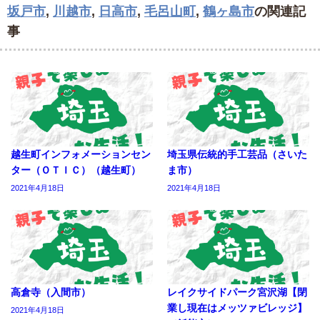
坂戸市
,
川越市
,
日高市
,
毛呂山町
,
鶴ヶ島市
の関連記
事
越生町インフォメーションセン
埼玉県伝統的手工芸品（さいた
ター（ＯＴＩＣ）（越生町）
ま市）
2021年4月18日
2021年4月18日
高倉寺（入間市）
レイクサイドパーク宮沢湖【閉
業し現在はメッツァビレッジ】
2021年4月18日