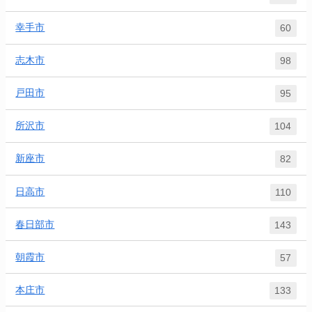
幸手市
60
志木市
98
戸田市
95
所沢市
104
新座市
82
日高市
110
春日部市
143
朝霞市
57
本庄市
133