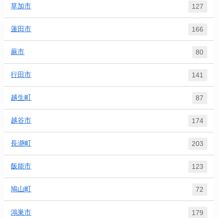
草加市
127
蓮田市
166
蕨市
80
行田市
141
越生町
87
越谷市
174
長瀞町
203
飯能市
123
鳩山町
72
鴻巣市
179