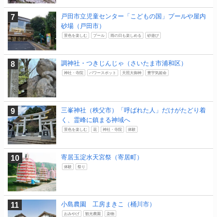
戸田市立児童センター「こどもの国」プールや屋内
砂場（戸田市）
景色を楽しむ
プール
雨の日も楽しめる
砂遊び
調神社・つきじんじゃ（さいたま市浦和区）
神社・寺院
パワースポット
天照大御神
豊宇気姫命
三峯神社（秩父市）「呼ばれた人」だけがたどり着
く、霊峰に鎮まる神域へ
景色を楽しむ
花
神社・寺院
体験
寄居玉淀水天宮祭（寄居町）
体験
祭り
小島農園 工房まきこ（桶川市）
おみやげ
観光農園
染物