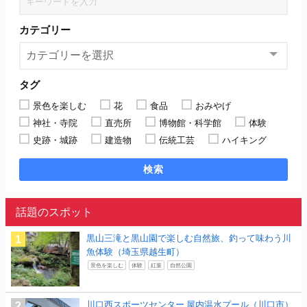
カテゴリー
タグ
景色を楽しむ
花
食品
おみやげ
神社・寺院
直売所
博物館・科学館
体験
史跡・城跡
建造物
伝統工芸
ハイキング
検索
話題のスポット
黒山三滝と黒山園で楽しむ自然旅、釣って味わう川
魚体験（埼玉県越生町）
景色を楽しむ
体験
紅葉
自然公園
川口西スポーツセンター 屋内温水プール（川口市）