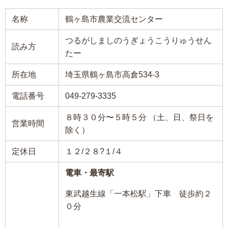
名称
鶴ヶ島市農業交流センター
つるがしましのうぎょうこうりゅうせん
読み方
たー
所在地
埼玉県鶴ヶ島市高倉534-3
電話番号
049-279-3335
８時３０分〜５時５分 （土、日、祭日を
営業時間
除く）
定休日
１２/２８?１/４
電車・最寄駅
東武越生線「一本松駅」下車 徒歩約２
０分