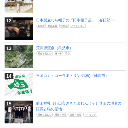
日本製麦わら帽子の「田中帽子店」（春日部市）
直売所
伝統工芸
特産品
ファッション
荒川源流点（秩父市）
景色を楽しむ
碑・像
渓谷
三国コカ・コーラボトリング(株)（桶川市）
前玉神社（行田市さきたまじんじゃ）埼玉の地名の
語源と猫の聖地
景色を楽しむ
神社・寺院
史跡・城跡
ハイキング