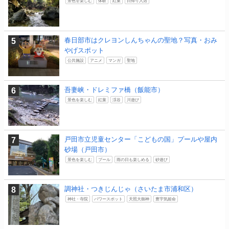
景色を楽しむ
体験
紅葉
日帰り入浴
春日部市はクレヨンしんちゃんの聖地？写真・おみ
やげスポット
公共施設
アニメ
マンガ
聖地
吾妻峡・ドレミファ橋（飯能市）
景色を楽しむ
紅葉
渓谷
川遊び
戸田市立児童センター「こどもの国」プールや屋内
砂場（戸田市）
景色を楽しむ
プール
雨の日も楽しめる
砂遊び
調神社・つきじんじゃ（さいたま市浦和区）
神社・寺院
パワースポット
天照大御神
豊宇気姫命