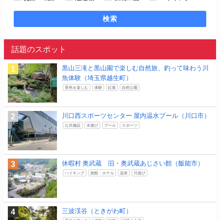
検索
話題のスポット
黒山三滝と黒山園で楽しむ自然旅、釣って味わう川
魚体験（埼玉県越生町）
景色を楽しむ
体験
紅葉
自然公園
川口西スポーツセンター 屋内温水プール（川口市）
公共施設
水遊び
プール
スポーツ
休暇村 奥武蔵 旧・奥武蔵あじさい館（飯能市）
ハイキング
旅館・ホテル
温泉
川遊び
三波渓谷（ときがわ町）