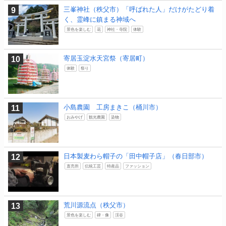
三峯神社（秩父市）「呼ばれた人」だけがたどり着
く、霊峰に鎮まる神域へ
景色を楽しむ
花
神社・寺院
体験
寄居玉淀水天宮祭（寄居町）
体験
祭り
小島農園 工房まきこ（桶川市）
おみやげ
観光農園
染物
日本製麦わら帽子の「田中帽子店」（春日部市）
直売所
伝統工芸
特産品
ファッション
荒川源流点（秩父市）
景色を楽しむ
碑・像
渓谷