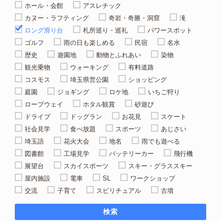
ホール・会館
アスレチック
カヌー・ラフティング
奇岩・奇勝・洞窟
滝
ロング滑り台
札所巡り・巡礼
パワースポット
ゴルフ
雨の日も楽しめる
民宿
名水
歴史
遊園地
動物とふれあい
染物
観光乗物
ウォーキング
有料道路
コスモス
埼玉県営公園
ショッピング
庭園
ジョギング
ロケ地
いちご狩り
ロープウェイ
ホタル観賞
砂遊び
ドライブ
ドッグラン
お花見
スケート
社会見学
食べ放題
スポーツ
あじさい
埼玉語
花火大会
地名
雨でも遊べる
図書館
工場見学
バッテリーカー
飛行機
展望台
スカイスポーツ
スキー・グラススキー
屋内施設
電車
SL
ワークショップ
交流
子育て
スピリチュアル
古墳
検索