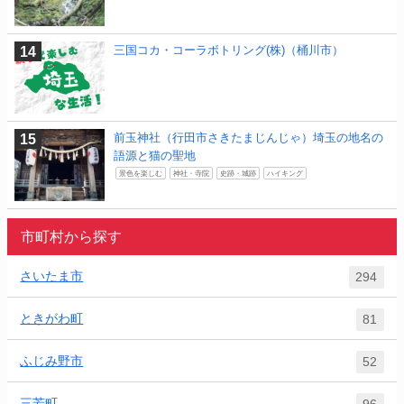
三国コカ・コーラボトリング(株)（桶川市）
前玉神社（行田市さきたまじんじゃ）埼玉の地名の
語源と猫の聖地
景色を楽しむ
神社・寺院
史跡・城跡
ハイキング
市町村から探す
さいたま市
294
ときがわ町
81
ふじみ野市
52
三芳町
96