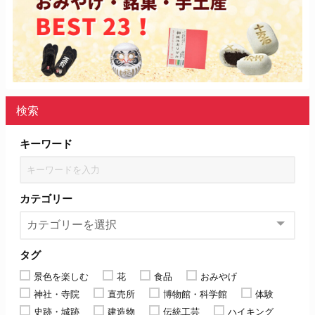
検索
キーワード
カテゴリー
タグ
景色を楽しむ
花
食品
おみやげ
神社・寺院
直売所
博物館・科学館
体験
史跡・城跡
建造物
伝統工芸
ハイキング