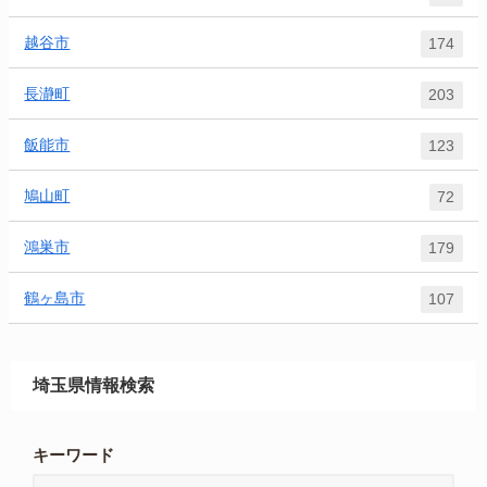
越谷市
174
長瀞町
203
飯能市
123
鳩山町
72
鴻巣市
179
鶴ヶ島市
107
埼玉県情報検索
キーワード