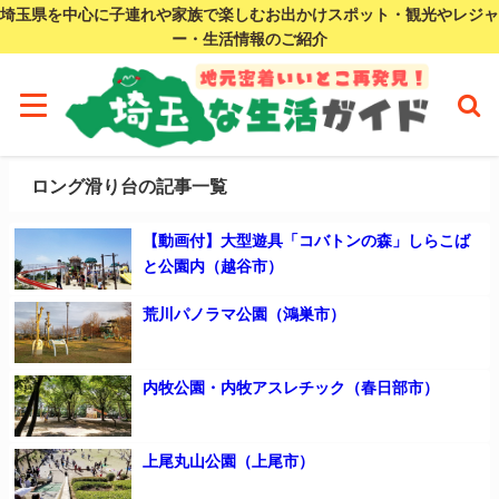
埼玉県を中心に子連れや家族で楽しむお出かけスポット・観光やレジャ
ー・生活情報のご紹介
ロング滑り台の記事一覧
【動画付】大型遊具「コバトンの森」しらこば
と公園内（越谷市）
荒川パノラマ公園（鴻巣市）
内牧公園・内牧アスレチック（春日部市）
上尾丸山公園（上尾市）