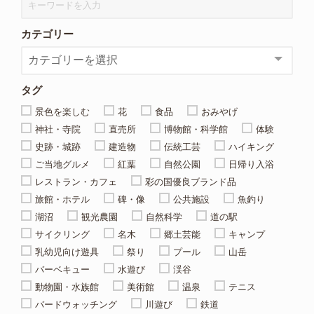
カテゴリー
タグ
景色を楽しむ
花
食品
おみやげ
神社・寺院
直売所
博物館・科学館
体験
史跡・城跡
建造物
伝統工芸
ハイキング
ご当地グルメ
紅葉
自然公園
日帰り入浴
レストラン・カフェ
彩の国優良ブランド品
旅館・ホテル
碑・像
公共施設
魚釣り
湖沼
観光農園
自然科学
道の駅
サイクリング
名木
郷土芸能
キャンプ
乳幼児向け遊具
祭り
プール
山岳
バーベキュー
水遊び
渓谷
動物園・水族館
美術館
温泉
テニス
バードウォッチング
川遊び
鉄道