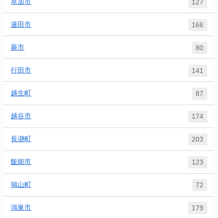
草加市
127
蓮田市
166
蕨市
80
行田市
141
越生町
87
越谷市
174
長瀞町
203
飯能市
123
鳩山町
72
鴻巣市
179