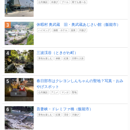
公共施設
水遊び
プール
雨でも遊べる
休暇村 奥武蔵 旧・奥武蔵あじさい館（飯能市）
ハイキング
旅館・ホテル
温泉
川遊び
三波渓谷（ときがわ町）
景色を楽しむ
体験
紅葉
日帰り入浴
春日部市はクレヨンしんちゃんの聖地？写真・おみ
やげスポット
公共施設
アニメ
マンガ
聖地
吾妻峡・ドレミファ橋（飯能市）
景色を楽しむ
紅葉
渓谷
川遊び