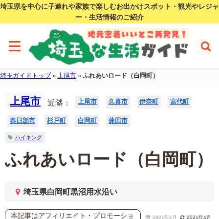
埼玉県を中心に子連れや家族で楽しむお出かけスポット・観光やレジャ
ー・生活情報のご紹介
埼玉ガイドトップ
»
上尾市
»
ふれあいロード（白岡町）
上尾市
上尾市
久喜市
伊奈町
宮代町
近隣：
春日部市
杉戸町
白岡町
蓮田市
ハイキング
ふれあいロード（白岡町）
埼玉県白岡町黒沼用水沿い
本記事はアフィリエイト・プロモーショ
2021年4月
2021年4月