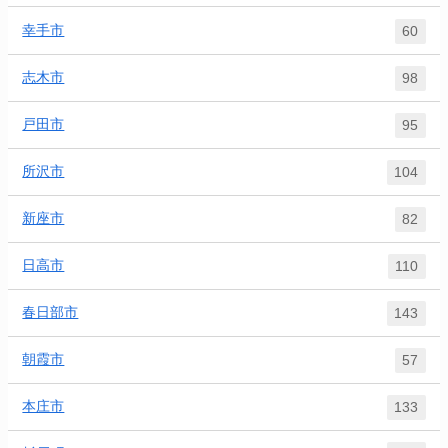
幸手市
60
志木市
98
戸田市
95
所沢市
104
新座市
82
日高市
110
春日部市
143
朝霞市
57
本庄市
133