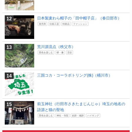
日本製麦わら帽子の「田中帽子店」（春日部市）
直売所
伝統工芸
特産品
ファッション
荒川源流点（秩父市）
景色を楽しむ
碑・像
渓谷
三国コカ・コーラボトリング(株)（桶川市）
前玉神社（行田市さきたまじんじゃ）埼玉の地名の
語源と猫の聖地
景色を楽しむ
神社・寺院
史跡・城跡
ハイキング