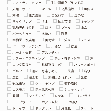
レストラン・カフェ
彩の国優良ブランド品
旅館・ホテル
碑・像
公共施設
魚釣り
湖沼
観光農園
自然科学
道の駅
サイクリング
名木
郷土芸能
キャンプ
乳幼児向け遊具
祭り
プール
山岳
バーベキュー
水遊び
渓谷
動物園・水族館
美術館
温泉
テニス
バードウォッチング
川遊び
鉄道
ホール・会館
アスレチック
カヌー・ラフティング
奇岩・奇勝・洞窟
滝
ロング滑り台
札所巡り・巡礼
パワースポット
ゴルフ
雨の日も楽しめる
民宿
名水
歴史
遊園地
動物とふれあい
染物
観光乗物
ウォーキング
有料道路
コスモス
埼玉県営公園
ショッピング
庭園
ジョギング
ロケ地
いちご狩り
ロープウェイ
ホタル観賞
砂遊び
ドライブ
ドッグラン
お花見
スケート