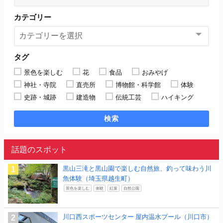
カテゴリー
タグ
景色を楽しむ
花
食品
おみやげ
神社・寺院
直売所
博物館・科学館
体験
史跡・城跡
建造物
伝統工芸
ハイキング
検索
話題のスポット
黒山三滝と黒山園で楽しむ自然旅、釣って味わう川
魚体験（埼玉県越生町）
景色を楽しむ
体験
紅葉
自然公園
川口西スポーツセンター 屋内温水プール（川口市）