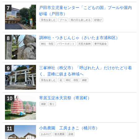
戸田市立児童センター「こどもの国」プールや屋内
砂場（戸田市）
景色を楽しむ
プール
雨の日も楽しめる
砂遊び
調神社・つきじんじゃ（さいたま市浦和区）
神社・寺院
パワースポット
天照大御神
豊宇気姫命
三峯神社（秩父市）「呼ばれた人」だけがたどり着
く、霊峰に鎮まる神域へ
景色を楽しむ
花
神社・寺院
体験
寄居玉淀水天宮祭（寄居町）
体験
祭り
小島農園 工房まきこ（桶川市）
おみやげ
観光農園
染物