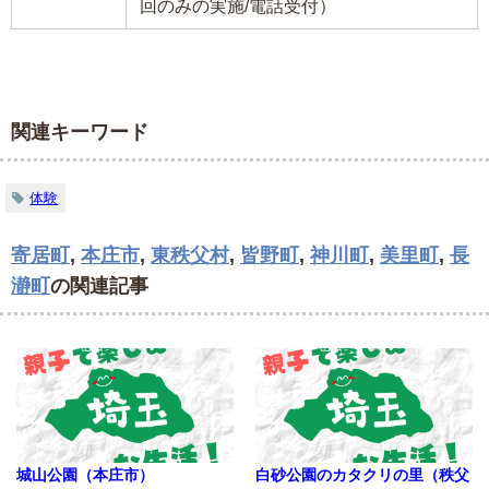
回のみの実施/電話受付）
関連キーワード
体験
寄居町
,
本庄市
,
東秩父村
,
皆野町
,
神川町
,
美里町
,
長
瀞町
の関連記事
城山公園（本庄市）
白砂公園のカタクリの里（秩父