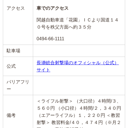
アクセス
車でのアクセス
関越自動車道「花園」ＩＣより国道１４
０号を秩父方面へ約３５分
0494-66-1111
駐車場
長瀞総合射撃場のオフィシャル（公式）
公式
サイト
バリアフリ
ー
＜ライフル射撃＞ （大口径）４時間/３、
５６０円 （小口径）４時間/２，３４０円
備考
（エアーライフル）１，２２０円 ＜教習
射撃＞ 教習料金/４０，４７４円（※月２