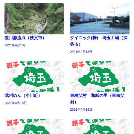
荒川源流点（秩父市）
ダイニック(株) 埼玉工場（深
谷市）
2021年4月18日
2021年4月18日
武州めん（小川町）
東秩父村 和紙の里（東秩父
村）
2021年4月18日
2021年4月18日