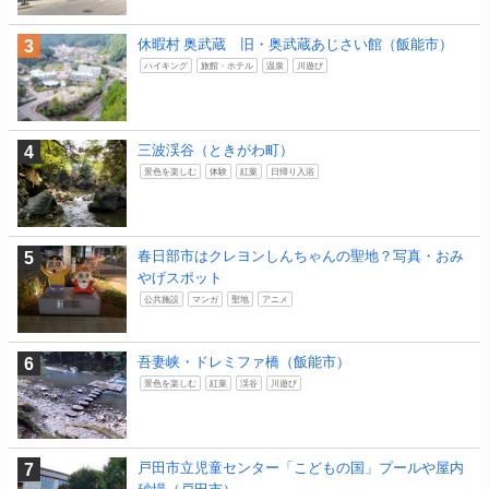
休暇村 奥武蔵 旧・奥武蔵あじさい館（飯能市）
ハイキング
旅館・ホテル
温泉
川遊び
三波渓谷（ときがわ町）
景色を楽しむ
体験
紅葉
日帰り入浴
春日部市はクレヨンしんちゃんの聖地？写真・おみ
やげスポット
公共施設
マンガ
聖地
アニメ
吾妻峡・ドレミファ橋（飯能市）
景色を楽しむ
紅葉
渓谷
川遊び
戸田市立児童センター「こどもの国」プールや屋内