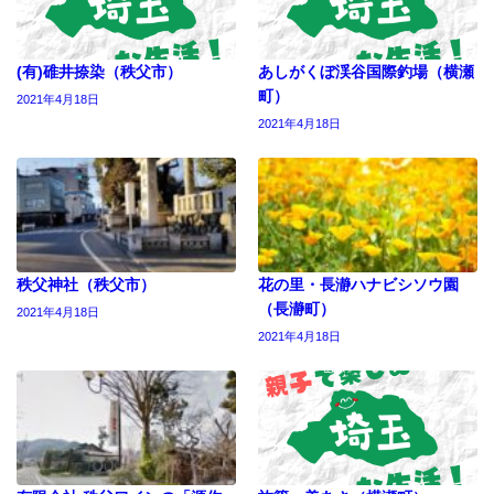
(有)碓井捺染（秩父市）
あしがくぼ渓谷国際釣場（横瀬
町）
2021年4月18日
2021年4月18日
秩父神社（秩父市）
花の里・長瀞ハナビシソウ園
（長瀞町）
2021年4月18日
2021年4月18日