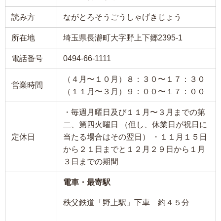
読み方
ながとろそうごうしゃげきじょう
所在地
埼玉県長瀞町大字野上下郷2395-1
電話番号
0494-66-1111
（４月〜１０月）８：３０〜１７：３０
営業時間
（１１月〜３月）９：００〜１７：００
・毎週月曜日及び１１月〜３月までの第
二、第四火曜日 （但し、休業日が祝日に
定休日
当たる場合はその翌日） ・１１月１５日
から２１日までと１２月２９日から１月
３日までの期間
電車・最寄駅
秩父鉄道「野上駅」下車 約４５分