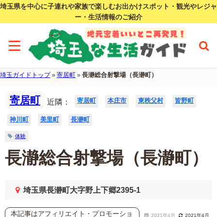
埼玉県を中心に子連れや家族で楽しむお出かけスポット・観光やレジャ
ー・生活情報のご紹介
埼玉ガイドトップ
»
寄居町
»
長瀞総合射撃場（長瀞町）
寄居町
寄居町
本庄市
東秩父村
皆野町
近隣：
神川町
美里町
長瀞町
体験
長瀞総合射撃場（長瀞町）
埼玉県長瀞町大字野上下郷2395-1
本記事はアフィリエイト・プロモーショ
2021年4月
2021年4月