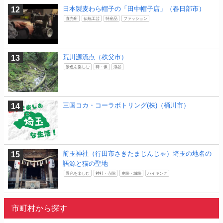
日本製麦わら帽子の「田中帽子店」（春日部市）
直売所
伝統工芸
特産品
ファッション
荒川源流点（秩父市）
景色を楽しむ
碑・像
渓谷
三国コカ・コーラボトリング(株)（桶川市）
前玉神社（行田市さきたまじんじゃ）埼玉の地名の
語源と猫の聖地
景色を楽しむ
神社・寺院
史跡・城跡
ハイキング
市町村から探す