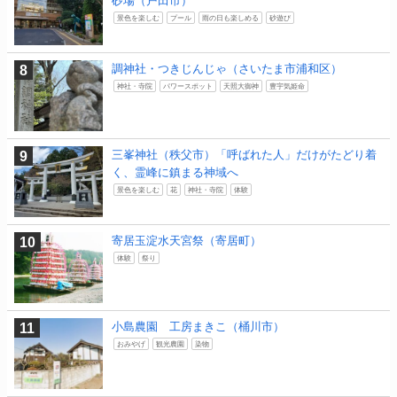
砂場（戸田市）
景色を楽しむ
プール
雨の日も楽しめる
砂遊び
調神社・つきじんじゃ（さいたま市浦和区）
神社・寺院
パワースポット
天照大御神
豊宇気姫命
三峯神社（秩父市）「呼ばれた人」だけがたどり着
く、霊峰に鎮まる神域へ
景色を楽しむ
花
神社・寺院
体験
寄居玉淀水天宮祭（寄居町）
体験
祭り
小島農園 工房まきこ（桶川市）
おみやげ
観光農園
染物