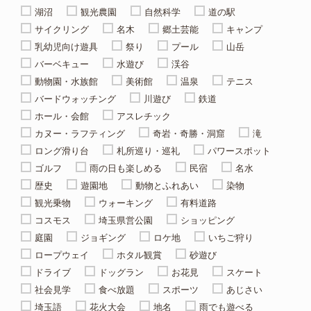
湖沼
観光農園
自然科学
道の駅
サイクリング
名木
郷土芸能
キャンプ
乳幼児向け遊具
祭り
プール
山岳
バーベキュー
水遊び
渓谷
動物園・水族館
美術館
温泉
テニス
バードウォッチング
川遊び
鉄道
ホール・会館
アスレチック
カヌー・ラフティング
奇岩・奇勝・洞窟
滝
ロング滑り台
札所巡り・巡礼
パワースポット
ゴルフ
雨の日も楽しめる
民宿
名水
歴史
遊園地
動物とふれあい
染物
観光乗物
ウォーキング
有料道路
コスモス
埼玉県営公園
ショッピング
庭園
ジョギング
ロケ地
いちご狩り
ロープウェイ
ホタル観賞
砂遊び
ドライブ
ドッグラン
お花見
スケート
社会見学
食べ放題
スポーツ
あじさい
埼玉語
花火大会
地名
雨でも遊べる