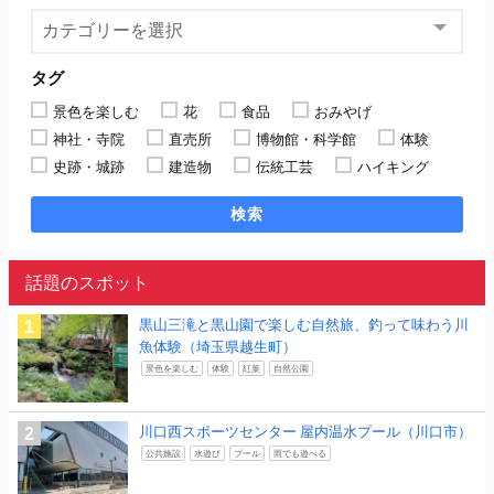
タグ
景色を楽しむ
花
食品
おみやげ
神社・寺院
直売所
博物館・科学館
体験
史跡・城跡
建造物
伝統工芸
ハイキング
検索
話題のスポット
黒山三滝と黒山園で楽しむ自然旅、釣って味わう川
魚体験（埼玉県越生町）
景色を楽しむ
体験
紅葉
自然公園
川口西スポーツセンター 屋内温水プール（川口市）
公共施設
水遊び
プール
雨でも遊べる