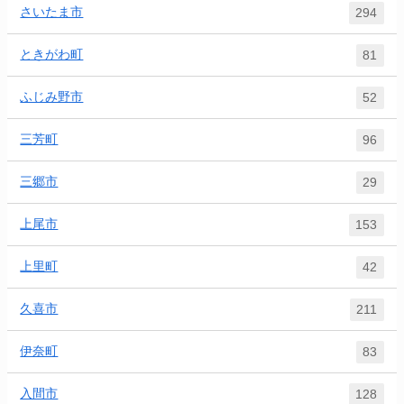
さいたま市
294
ときがわ町
81
ふじみ野市
52
三芳町
96
三郷市
29
上尾市
153
上里町
42
久喜市
211
伊奈町
83
入間市
128