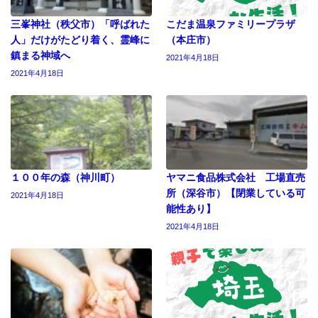
三峯神社（秩父市）「呼ばれた
こだま温泉ファミリープラザ
人」だけがたどり着く、霊峰に
（本庄市）
鎮まる神域へ
2021年4月18日
2021年4月18日
１００年の森（神川町）
ヤマニ食品株式会社 工場直売
所（深谷市）【閉業している可
2021年4月18日
能性あり】
2021年4月18日