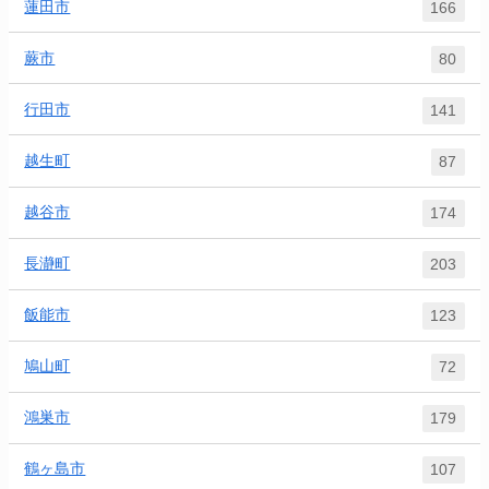
蓮田市
166
蕨市
80
行田市
141
越生町
87
越谷市
174
長瀞町
203
飯能市
123
鳩山町
72
鴻巣市
179
鶴ヶ島市
107