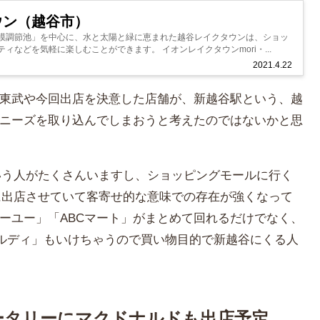
ウン（越谷市）
模調節池」を中心に、水と太陽と緑に恵まれた越谷レイクタウンは、ショッ
ィなどを気軽に楽しむことができます。 イオンレイクタウンmori・...
2021.4.22
東武や今回出店を決意した店舗が、新越谷駅という、越
ニーズを取り込んでしまおうと考えたのではないかと思
という人がたくさんいますし、ショッピングモールに行く
所に出店させていて客寄せ的な意味での存在が強くなって
ーユー」「ABCマート」がまとめて回れるだけでなく、
カルディ」もいけちゃうので買い物目的で新越谷にくる人
ータリーにマクドナルドも出店予定、