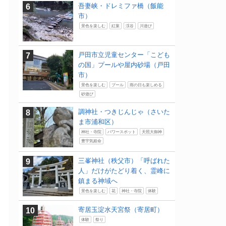
吾妻峡・ドレミファ橋（飯能
市）
景色を楽しむ
紅葉
渓谷
川遊び
戸田市立児童センター「こども
の国」プールや屋内砂場（戸田
市）
景色を楽しむ
プール
雨の日も楽しめる
砂遊び
調神社・つきじんじゃ（さいた
ま市浦和区）
神社・寺院
パワースポット
天照大御神
豊宇気姫命
三峯神社（秩父市）「呼ばれた
人」だけがたどり着く、霊峰に
鎮まる神域へ
景色を楽しむ
花
神社・寺院
体験
寄居玉淀水天宮祭（寄居町）
体験
祭り