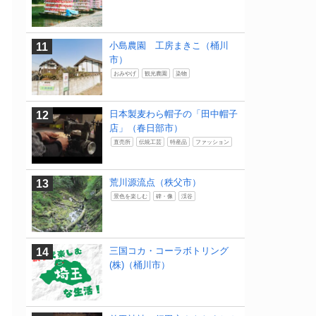
小島農園 工房まきこ（桶川
市）
おみやげ
観光農園
染物
日本製麦わら帽子の「田中帽子
店」（春日部市）
直売所
伝統工芸
特産品
ファッション
荒川源流点（秩父市）
景色を楽しむ
碑・像
渓谷
三国コカ・コーラボトリング
(株)（桶川市）