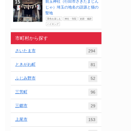
前玉神社（行田市さきたまじん
じゃ）埼玉の地名の語源と猫の
聖地
景色を楽しむ
神社・寺院
史跡・城跡
ハイキング
市町村から探す
さいたま市
294
ときがわ町
81
ふじみ野市
52
三芳町
96
三郷市
29
上尾市
153