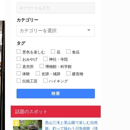
カテゴリー
タグ
景色を楽しむ
花
食品
おみやげ
神社・寺院
直売所
博物館・科学館
体験
史跡・城跡
建造物
伝統工芸
ハイキング
検索
話題のスポット
黒山三滝と黒山園で楽しむ自然
旅、釣って味わう川魚体験（埼