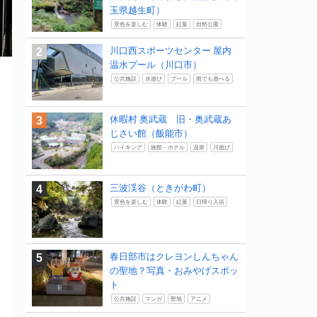
玉県越生町）
景色を楽しむ
体験
紅葉
自然公園
川口西スポーツセンター 屋内
温水プール（川口市）
公共施設
水遊び
プール
雨でも遊べる
休暇村 奥武蔵 旧・奥武蔵あ
じさい館（飯能市）
ハイキング
旅館・ホテル
温泉
川遊び
三波渓谷（ときがわ町）
景色を楽しむ
体験
紅葉
日帰り入浴
春日部市はクレヨンしんちゃん
の聖地？写真・おみやげスポッ
ト
公共施設
マンガ
聖地
アニメ