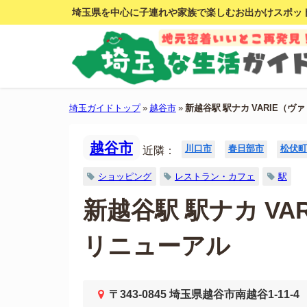
埼玉県を中心に子連れや家族で楽しむお出かけスポッ
埼玉ガイドトップ
»
越谷市
»
新越谷駅 駅ナカ VARIE（ヴ
越谷市
川口市
春日部市
松伏町
近隣：
ショッピング
レストラン・カフェ
駅
新越谷駅 駅ナカ VA
リニューアル
〒343-0845 埼玉県越谷市南越谷1-11-4