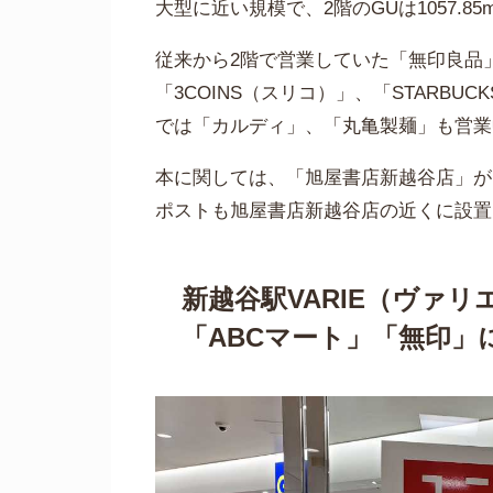
大型に近い規模で、2階のGUは1057.85
従来から2階で営業していた「無印良品
「3COINS（スリコ）」、「STARBUC
では「カルディ」、「丸亀製麺」も営業
本に関しては、「旭屋書店新越谷店」が
ポストも旭屋書店新越谷店の近くに設置
新越谷駅VARIE（ヴァ
「ABCマート」「無印」