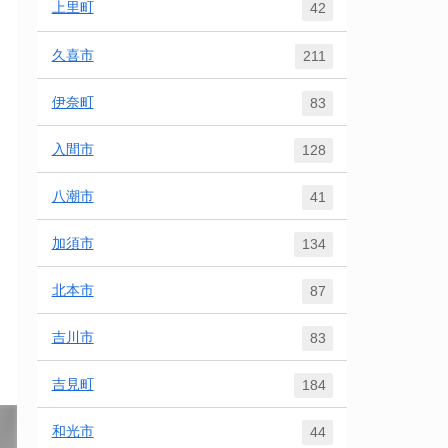
上里町
42
久喜市
211
伊奈町
83
入間市
128
八潮市
41
加須市
134
北本市
87
吉川市
83
吉見町
184
和光市
44