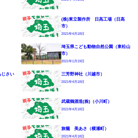
）
(株)東立製作所 日高工場（日高
市）
2021年4月18日
埼玉県こども動物自然公園（東松山
市）
2021年1月19日
あじさい
三芳野神社（川越市）
2021年4月18日
武蔵鶴酒造(株)（小川町）
2021年4月18日
旅籠 美あさ（横瀬町）
2021年4月18日