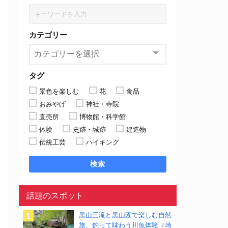
カテゴリー
タグ
景色を楽しむ
花
食品
おみやげ
神社・寺院
直売所
博物館・科学館
体験
史跡・城跡
建造物
伝統工芸
ハイキング
検索
話題のスポット
黒山三滝と黒山園で楽しむ自然
旅、釣って味わう川魚体験（埼