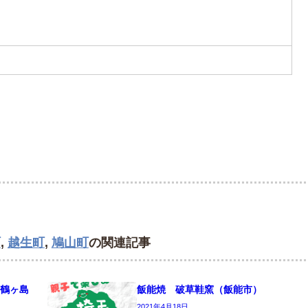
町
,
越生町
,
鳩山町
の関連記事
鶴ヶ島
飯能焼 破草鞋窯（飯能市）
2021年4月18日