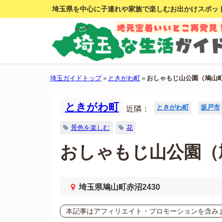
埼玉県を中心に子連れや家族で楽しむお出かけスポッ
埼玉ガイドトップ
»
ときがわ町
»
おしゃもじ山公園（鳩山
ときがわ町
ときがわ町
坂戸市
近隣：
景色を楽しむ
花
おしゃもじ山公園（
埼玉県鳩山町赤沼2430
本記事はアフィリエイト・プロモーションを含み