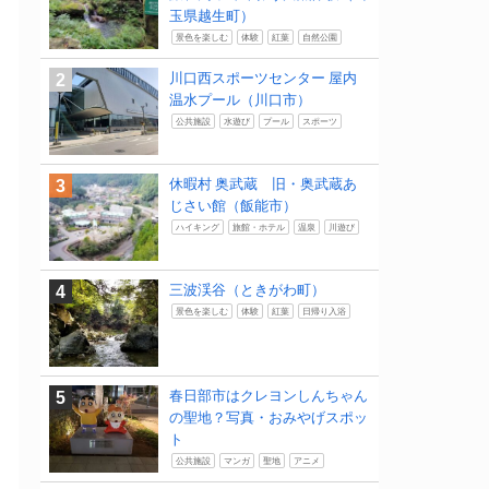
玉県越生町）
景色を楽しむ
体験
紅葉
自然公園
川口西スポーツセンター 屋内
温水プール（川口市）
公共施設
水遊び
プール
スポーツ
休暇村 奥武蔵 旧・奥武蔵あ
じさい館（飯能市）
ハイキング
旅館・ホテル
温泉
川遊び
三波渓谷（ときがわ町）
景色を楽しむ
体験
紅葉
日帰り入浴
春日部市はクレヨンしんちゃん
の聖地？写真・おみやげスポッ
ト
公共施設
マンガ
聖地
アニメ