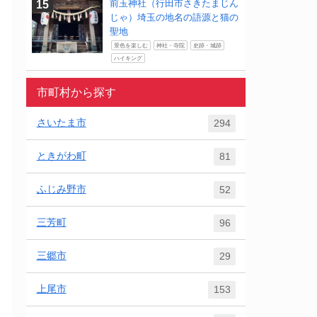
前玉神社（行田市さきたまじん
じゃ）埼玉の地名の語源と猫の
聖地
景色を楽しむ
神社・寺院
史跡・城跡
ハイキング
市町村から探す
さいたま市
294
ときがわ町
81
ふじみ野市
52
三芳町
96
三郷市
29
上尾市
153