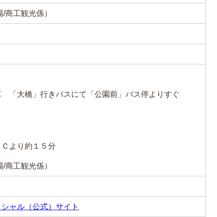
町役場/商工観光係）
車 「大橋」行きバスにて「公園前」バス停よりすぐ
ＩＣより約１５分
町役場/商工観光係）
ィシャル（公式）サイト