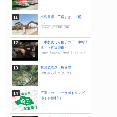
小島農園 工房まきこ（桶川
市）
おみやげ
観光農園
染物
日本製麦わら帽子の「田中帽子
店」（春日部市）
直売所
伝統工芸
特産品
ファッション
荒川源流点（秩父市）
景色を楽しむ
碑・像
渓谷
三国コカ・コーラボトリング
(株)（桶川市）