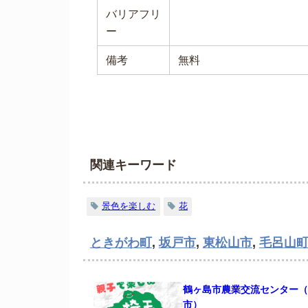
バリアフリ
ー
備考
無料
関連キーワード
景色を楽しむ
花
ときがわ町
,
坂戸市
,
東松山市
,
毛呂山
鶴ヶ島市農業交流センター（
市）