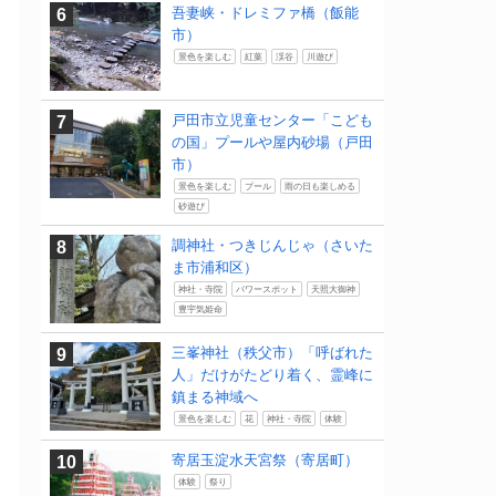
吾妻峡・ドレミファ橋（飯能
市）
景色を楽しむ
紅葉
渓谷
川遊び
戸田市立児童センター「こども
の国」プールや屋内砂場（戸田
市）
景色を楽しむ
プール
雨の日も楽しめる
砂遊び
調神社・つきじんじゃ（さいた
ま市浦和区）
神社・寺院
パワースポット
天照大御神
豊宇気姫命
三峯神社（秩父市）「呼ばれた
人」だけがたどり着く、霊峰に
鎮まる神域へ
景色を楽しむ
花
神社・寺院
体験
寄居玉淀水天宮祭（寄居町）
体験
祭り