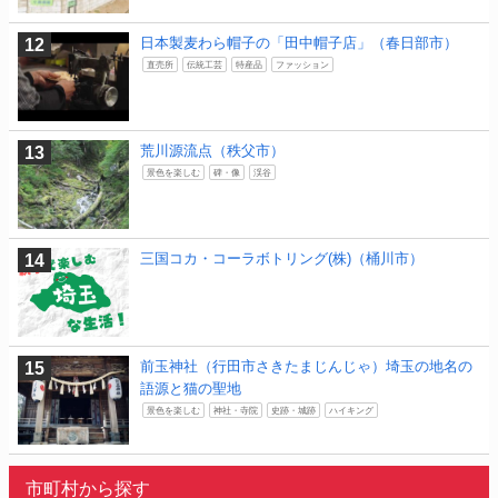
日本製麦わら帽子の「田中帽子店」（春日部市）
直売所
伝統工芸
特産品
ファッション
荒川源流点（秩父市）
景色を楽しむ
碑・像
渓谷
三国コカ・コーラボトリング(株)（桶川市）
前玉神社（行田市さきたまじんじゃ）埼玉の地名の
語源と猫の聖地
景色を楽しむ
神社・寺院
史跡・城跡
ハイキング
市町村から探す