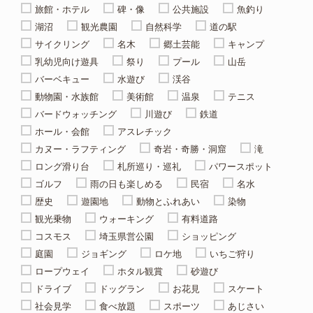
旅館・ホテル
碑・像
公共施設
魚釣り
湖沼
観光農園
自然科学
道の駅
サイクリング
名木
郷土芸能
キャンプ
乳幼児向け遊具
祭り
プール
山岳
バーベキュー
水遊び
渓谷
動物園・水族館
美術館
温泉
テニス
バードウォッチング
川遊び
鉄道
ホール・会館
アスレチック
カヌー・ラフティング
奇岩・奇勝・洞窟
滝
ロング滑り台
札所巡り・巡礼
パワースポット
ゴルフ
雨の日も楽しめる
民宿
名水
歴史
遊園地
動物とふれあい
染物
観光乗物
ウォーキング
有料道路
コスモス
埼玉県営公園
ショッピング
庭園
ジョギング
ロケ地
いちご狩り
ロープウェイ
ホタル観賞
砂遊び
ドライブ
ドッグラン
お花見
スケート
社会見学
食べ放題
スポーツ
あじさい