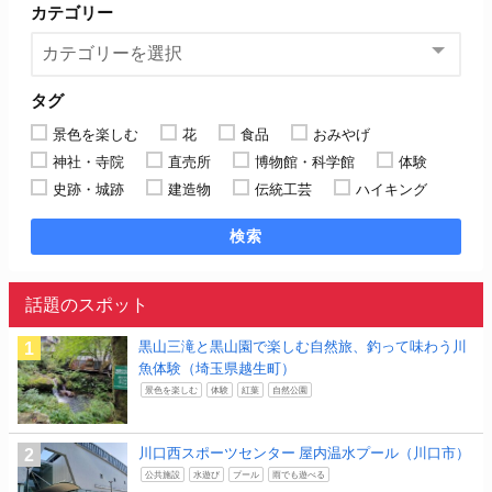
カテゴリー
タグ
景色を楽しむ
花
食品
おみやげ
神社・寺院
直売所
博物館・科学館
体験
史跡・城跡
建造物
伝統工芸
ハイキング
検索
話題のスポット
黒山三滝と黒山園で楽しむ自然旅、釣って味わう川
魚体験（埼玉県越生町）
景色を楽しむ
体験
紅葉
自然公園
川口西スポーツセンター 屋内温水プール（川口市）
公共施設
水遊び
プール
雨でも遊べる