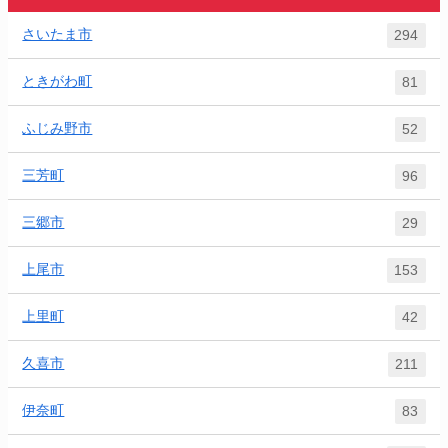
さいたま市
294
ときがわ町
81
ふじみ野市
52
三芳町
96
三郷市
29
上尾市
153
上里町
42
久喜市
211
伊奈町
83