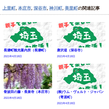
上里町
,
本庄市
,
深谷市
,
神川町
,
美里町
の関連記事
長瀞町観光案内所（長瀞町）
唐沢堤（深谷市）
2021年4月18日
2021年4月18日
骨波田の藤・長泉寺（本庄市）
(株)ウム・ヴェルト・ジャパン
（寄居町）
2021年4月18日
2021年4月18日