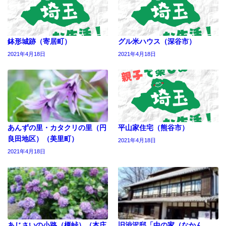
鉢形城跡（寄居町）
グル米ハウス（深谷市）
2021年4月18日
2021年4月18日
あんずの里・カタクリの里（円
平山家住宅（熊谷市）
良田地区）（美里町）
2021年4月18日
2021年4月18日
あじさいの小路（榎峠）（本庄
旧渋沢邸「中の家（なかん