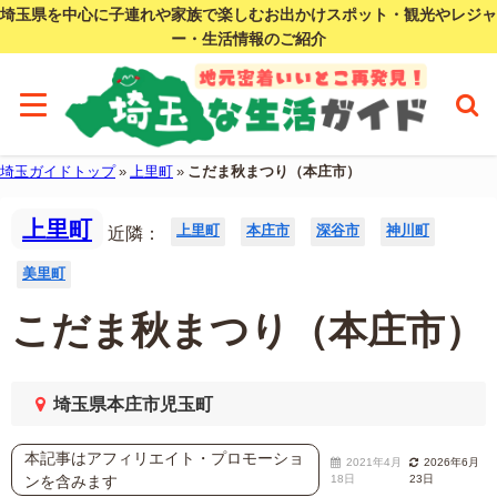
埼玉県を中心に子連れや家族で楽しむお出かけスポット・観光やレジャ
ー・生活情報のご紹介
埼玉ガイドトップ
»
上里町
»
こだま秋まつり（本庄市）
上里町
上里町
本庄市
深谷市
神川町
近隣：
美里町
こだま秋まつり（本庄市）
埼玉県本庄市児玉町
本記事はアフィリエイト・プロモーショ
2021年4月
2026年6月
ンを含みます
18日
23日