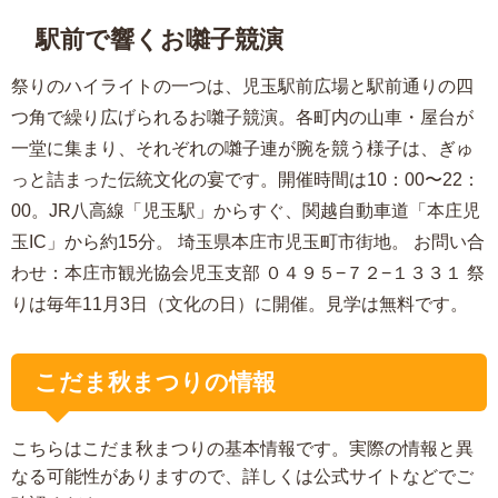
駅前で響くお囃子競演
祭りのハイライトの一つは、児玉駅前広場と駅前通りの四
つ角で繰り広げられるお囃子競演。各町内の山車・屋台が
一堂に集まり、それぞれの囃子連が腕を競う様子は、ぎゅ
っと詰まった伝統文化の宴です。開催時間は10：00〜22：
00。JR八高線「児玉駅」からすぐ、関越自動車道「本庄児
玉IC」から約15分。 埼玉県本庄市児玉町市街地。 お問い合
わせ：本庄市観光協会児玉支部 ０４９５−７２−１３３１ 祭
りは毎年11月3日（文化の日）に開催。見学は無料です。
こだま秋まつりの情報
こちらはこだま秋まつりの基本情報です。実際の情報と異
なる可能性がありますので、詳しくは公式サイトなどでご