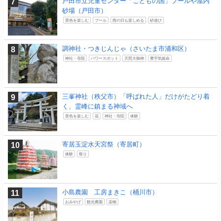
戸田市立児童センター「こどもの国」プールや屋内
砂場（戸田市）
景色を楽しむ
プール
雨の日も楽しめる
砂遊び
調神社・つきじんじゃ（さいたま市浦和区）
神社・寺院
パワースポット
天照大御神
豊宇気姫命
三峯神社（秩父市）「呼ばれた人」だけがたどり着
く、霊峰に鎮まる神域へ
景色を楽しむ
花
神社・寺院
体験
寄居玉淀水天宮祭（寄居町）
体験
祭り
小島農園 工房まきこ（桶川市）
おみやげ
観光農園
染物