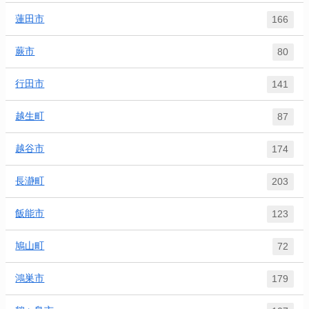
蓮田市
166
蕨市
80
行田市
141
越生町
87
越谷市
174
長瀞町
203
飯能市
123
鳩山町
72
鴻巣市
179