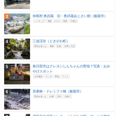
休暇村 奥武蔵 旧・奥武蔵あじさい館（飯能市）
ハイキング
旅館・ホテル
温泉
川遊び
三波渓谷（ときがわ町）
景色を楽しむ
体験
紅葉
日帰り入浴
春日部市はクレヨンしんちゃんの聖地？写真・おみ
やげスポット
公共施設
マンガ
聖地
アニメ
吾妻峡・ドレミファ橋（飯能市）
景色を楽しむ
紅葉
渓谷
川遊び