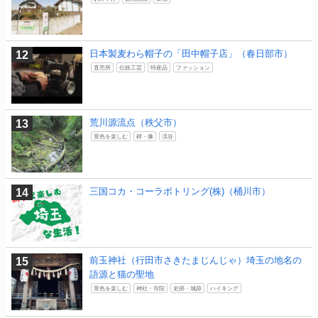
日本製麦わら帽子の「田中帽子店」（春日部市）
直売所
伝統工芸
特産品
ファッション
荒川源流点（秩父市）
景色を楽しむ
碑・像
渓谷
三国コカ・コーラボトリング(株)（桶川市）
前玉神社（行田市さきたまじんじゃ）埼玉の地名の
語源と猫の聖地
景色を楽しむ
神社・寺院
史跡・城跡
ハイキング