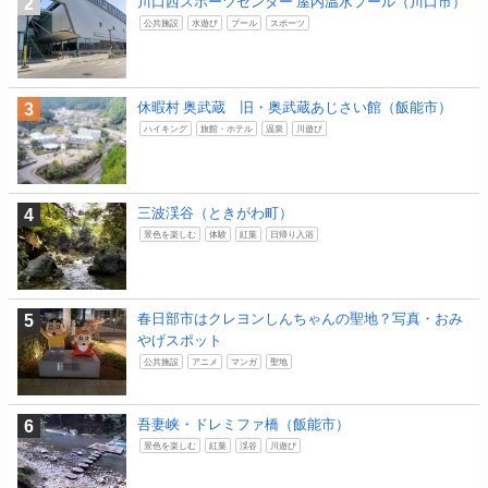
川口西スポーツセンター 屋内温水プール（川口市）
公共施設
水遊び
プール
スポーツ
休暇村 奥武蔵 旧・奥武蔵あじさい館（飯能市）
ハイキング
旅館・ホテル
温泉
川遊び
三波渓谷（ときがわ町）
景色を楽しむ
体験
紅葉
日帰り入浴
春日部市はクレヨンしんちゃんの聖地？写真・おみ
やげスポット
公共施設
アニメ
マンガ
聖地
吾妻峡・ドレミファ橋（飯能市）
景色を楽しむ
紅葉
渓谷
川遊び