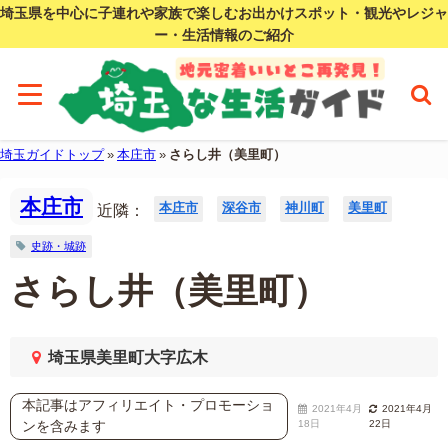
埼玉県を中心に子連れや家族で楽しむお出かけスポット・観光やレジャ
ー・生活情報のご紹介
埼玉ガイドトップ
»
本庄市
»
さらし井（美里町）
本庄市
本庄市
深谷市
神川町
美里町
近隣：
史跡・城跡
さらし井（美里町）
埼玉県美里町大字広木
本記事はアフィリエイト・プロモーショ
2021年4月
2021年4月
ンを含みます
18日
22日