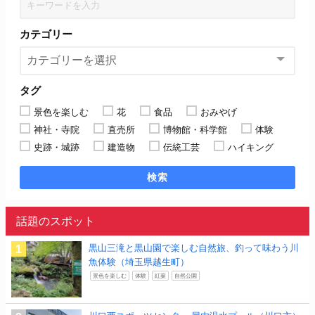
カテゴリー
タグ
景色を楽しむ
花
食品
おみやげ
神社・寺院
直売所
博物館・科学館
体験
史跡・城跡
建造物
伝統工芸
ハイキング
検索
話題のスポット
黒山三滝と黒山園で楽しむ自然旅、釣って味わう川
魚体験（埼玉県越生町）
景色を楽しむ
体験
紅葉
自然公園