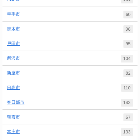
幸手市
60
志木市
98
戸田市
95
所沢市
104
新座市
82
日高市
110
春日部市
143
朝霞市
57
本庄市
133