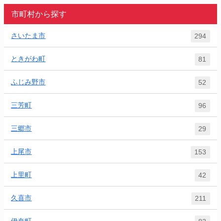
市町村から探す
さいたま市
294
ときがわ町
81
ふじみ野市
52
三芳町
96
三郷市
29
上尾市
153
上里町
42
久喜市
211
伊奈町