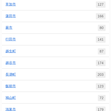
草加市
127
蓮田市
166
蕨市
80
行田市
141
越生町
87
越谷市
174
長瀞町
203
飯能市
123
鳩山町
72
鴻巣市
179