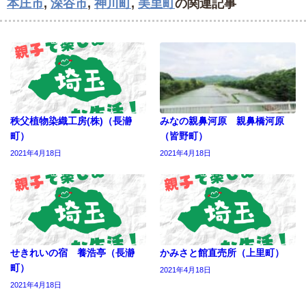
本庄市
,
深谷市
,
神川町
,
美里町
の関連記事
秩父植物染織工房(株)（長瀞
みなの親鼻河原 親鼻橋河原
町）
（皆野町）
2021年4月18日
2021年4月18日
せきれいの宿 養浩亭（長瀞
かみさと館直売所（上里町）
町）
2021年4月18日
2021年4月18日