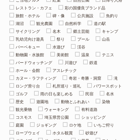
ご当地グルメ
紅葉
自然公園
日帰り入浴
レストラン・カフェ
彩の国優良ブランド品
旅館・ホテル
碑・像
公共施設
魚釣り
湖沼
観光農園
自然科学
道の駅
サイクリング
名木
郷土芸能
キャンプ
乳幼児向け遊具
祭り
プール
山岳
バーベキュー
水遊び
渓谷
動物園・水族館
美術館
温泉
テニス
バードウォッチング
川遊び
鉄道
ホール・会館
アスレチック
カヌー・ラフティング
奇岩・奇勝・洞窟
滝
ロング滑り台
札所巡り・巡礼
パワースポット
ゴルフ
雨の日も楽しめる
民宿
名水
歴史
遊園地
動物とふれあい
染物
観光乗物
ウォーキング
有料道路
コスモス
埼玉県営公園
ショッピング
庭園
ジョギング
ロケ地
いちご狩り
ロープウェイ
ホタル観賞
砂遊び