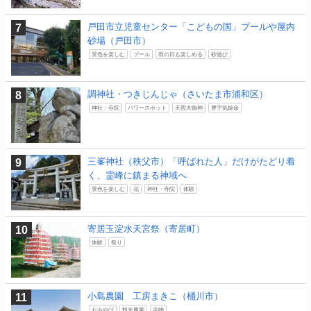
戸田市立児童センター「こどもの国」プールや屋内
砂場（戸田市）
景色を楽しむ
プール
雨の日も楽しめる
砂遊び
調神社・つきじんじゃ（さいたま市浦和区）
神社・寺院
パワースポット
天照大御神
豊宇気姫命
三峯神社（秩父市）「呼ばれた人」だけがたどり着
く、霊峰に鎮まる神域へ
景色を楽しむ
花
神社・寺院
体験
寄居玉淀水天宮祭（寄居町）
体験
祭り
小島農園 工房まきこ（桶川市）
おみやげ
観光農園
染物