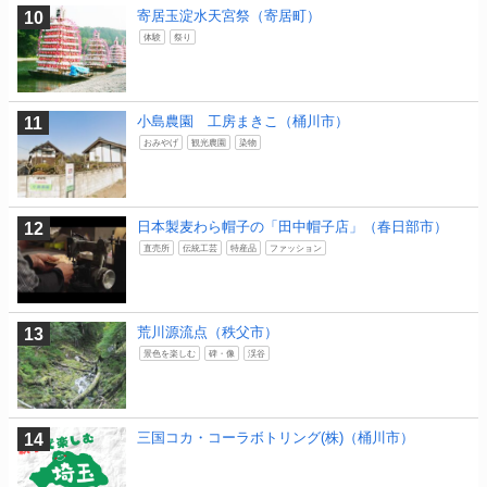
寄居玉淀水天宮祭（寄居町）
体験
祭り
小島農園 工房まきこ（桶川市）
おみやげ
観光農園
染物
日本製麦わら帽子の「田中帽子店」（春日部市）
直売所
伝統工芸
特産品
ファッション
荒川源流点（秩父市）
景色を楽しむ
碑・像
渓谷
三国コカ・コーラボトリング(株)（桶川市）