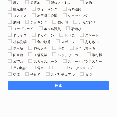
歴史
遊園地
動物とふれあい
染物
観光乗物
ウォーキング
有料道路
コスモス
埼玉県営公園
ショッピング
庭園
ジョギング
ロケ地
いちご狩り
ロープウェイ
ホタル観賞
砂遊び
ドライブ
ドッグラン
お花見
スケート
社会見学
食べ放題
スポーツ
あじさい
埼玉語
花火大会
地名
雨でも遊べる
図書館
工場見学
バッテリーカー
飛行機
展望台
スカイスポーツ
スキー・グラススキー
屋内施設
電車
SL
ワークショップ
交流
子育て
スピリチュアル
古墳
検索