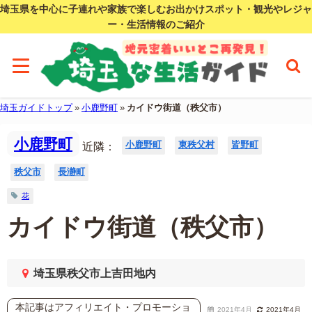
埼玉県を中心に子連れや家族で楽しむお出かけスポット・観光やレジャ
ー・生活情報のご紹介
埼玉ガイドトップ
»
小鹿野町
»
カイドウ街道（秩父市）
小鹿野町
小鹿野町
東秩父村
皆野町
近隣：
秩父市
長瀞町
花
カイドウ街道（秩父市）
埼玉県秩父市上吉田地内
本記事はアフィリエイト・プロモーショ
2021年4月
2021年4月