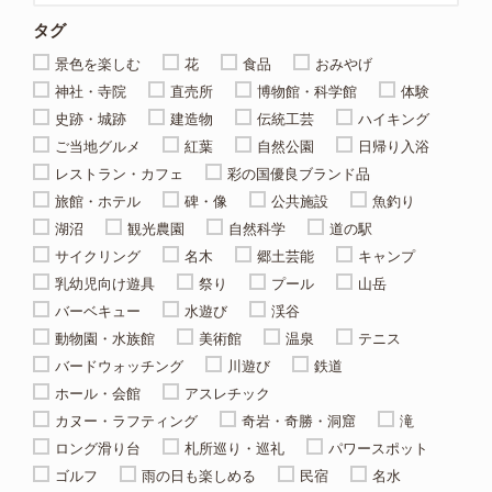
タグ
景色を楽しむ
花
食品
おみやげ
神社・寺院
直売所
博物館・科学館
体験
史跡・城跡
建造物
伝統工芸
ハイキング
ご当地グルメ
紅葉
自然公園
日帰り入浴
レストラン・カフェ
彩の国優良ブランド品
旅館・ホテル
碑・像
公共施設
魚釣り
湖沼
観光農園
自然科学
道の駅
サイクリング
名木
郷土芸能
キャンプ
乳幼児向け遊具
祭り
プール
山岳
バーベキュー
水遊び
渓谷
動物園・水族館
美術館
温泉
テニス
バードウォッチング
川遊び
鉄道
ホール・会館
アスレチック
カヌー・ラフティング
奇岩・奇勝・洞窟
滝
ロング滑り台
札所巡り・巡礼
パワースポット
ゴルフ
雨の日も楽しめる
民宿
名水