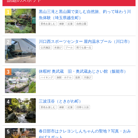
黒山三滝と黒山園で楽しむ自然旅、釣って味わう川
魚体験（埼玉県越生町）
景色を楽しむ
体験
紅葉
自然公園
川口西スポーツセンター 屋内温水プール（川口市）
公共施設
水遊び
プール
雨でも遊べる
休暇村 奥武蔵 旧・奥武蔵あじさい館（飯能市）
ハイキング
旅館・ホテル
温泉
川遊び
三波渓谷（ときがわ町）
景色を楽しむ
体験
紅葉
日帰り入浴
春日部市はクレヨンしんちゃんの聖地？写真・おみ
やげスポット