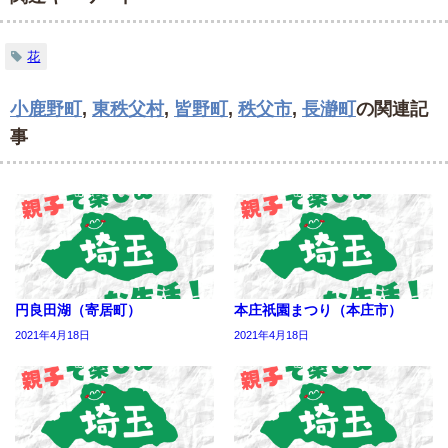
花
小鹿野町
,
東秩父村
,
皆野町
,
秩父市
,
長瀞町
の関連記
事
円良田湖（寄居町）
本庄祇園まつり（本庄市）
2021年4月18日
2021年4月18日