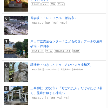
公共施設
マンガ
聖地
アニメ
吾妻峡・ドレミファ橋（飯能市）
景色を楽しむ
紅葉
渓谷
川遊び
戸田市立児童センター「こどもの国」プールや屋内
砂場（戸田市）
景色を楽しむ
プール
雨の日も楽しめる
砂遊び
調神社・つきじんじゃ（さいたま市浦和区）
神社・寺院
パワースポット
天照大御神
豊宇気姫命
三峯神社（秩父市）「呼ばれた人」だけがたどり着
く、霊峰に鎮まる神域へ
景色を楽しむ
花
神社・寺院
体験