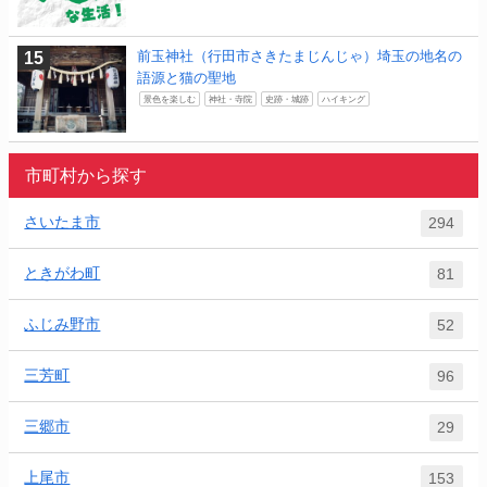
前玉神社（行田市さきたまじんじゃ）埼玉の地名の
語源と猫の聖地
景色を楽しむ
神社・寺院
史跡・城跡
ハイキング
市町村から探す
さいたま市
294
ときがわ町
81
ふじみ野市
52
三芳町
96
三郷市
29
上尾市
153