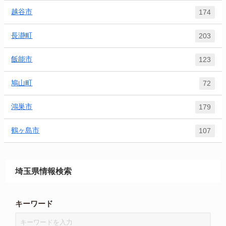
越谷市
174
長瀞町
203
飯能市
123
鳩山町
72
鴻巣市
179
鶴ヶ島市
107
埼玉県情報検索
キーワード