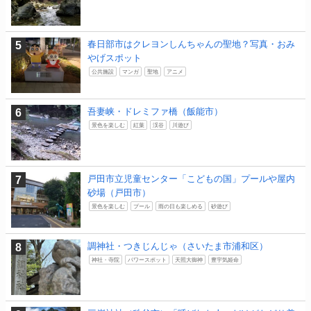
春日部市はクレヨンしんちゃんの聖地？写真・おみ
やげスポット
公共施設
マンガ
聖地
アニメ
吾妻峡・ドレミファ橋（飯能市）
景色を楽しむ
紅葉
渓谷
川遊び
戸田市立児童センター「こどもの国」プールや屋内
砂場（戸田市）
景色を楽しむ
プール
雨の日も楽しめる
砂遊び
調神社・つきじんじゃ（さいたま市浦和区）
神社・寺院
パワースポット
天照大御神
豊宇気姫命