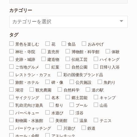
カテゴリー
タグ
景色を楽しむ
花
食品
おみやげ
神社・寺院
直売所
博物館・科学館
体験
史跡・城跡
建造物
伝統工芸
ハイキング
ご当地グルメ
紅葉
自然公園
日帰り入浴
レストラン・カフェ
彩の国優良ブランド品
旅館・ホテル
碑・像
公共施設
魚釣り
湖沼
観光農園
自然科学
道の駅
サイクリング
名木
郷土芸能
キャンプ
乳幼児向け遊具
祭り
プール
山岳
バーベキュー
水遊び
渓谷
動物園・水族館
美術館
温泉
テニス
バードウォッチング
川遊び
鉄道
ホール・会館
アスレチック