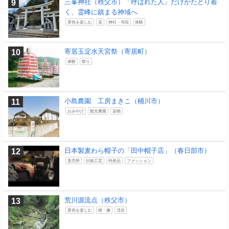
三峯神社（秩父市）「呼ばれた人」だけがたどり着
く、霊峰に鎮まる神域へ
景色を楽しむ
花
神社・寺院
体験
寄居玉淀水天宮祭（寄居町）
体験
祭り
小島農園 工房まきこ（桶川市）
おみやげ
観光農園
染物
日本製麦わら帽子の「田中帽子店」（春日部市）
直売所
伝統工芸
特産品
ファッション
荒川源流点（秩父市）
景色を楽しむ
碑・像
渓谷