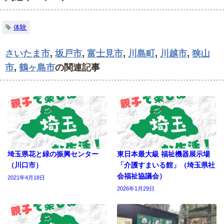
体験
さいたま市
,
坂戸市
,
富士見市
,
川島町
,
川越市
,
狭山
市
,
鶴ヶ島市
の関連記事
埼玉県花と緑の振興センター
東日本最大級 福祉機器展示場
（川口市）
「介護すまいる館」（埼玉県社
会福祉協議会）
2021年4月18日
2026年1月29日