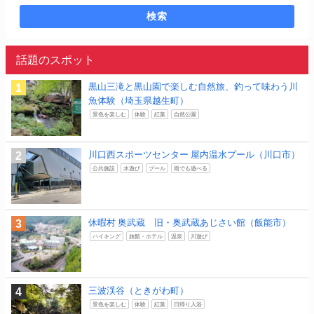
検索
話題のスポット
黒山三滝と黒山園で楽しむ自然旅、釣って味わう川
魚体験（埼玉県越生町）
景色を楽しむ
体験
紅葉
自然公園
川口西スポーツセンター 屋内温水プール（川口市）
公共施設
水遊び
プール
雨でも遊べる
休暇村 奥武蔵 旧・奥武蔵あじさい館（飯能市）
ハイキング
旅館・ホテル
温泉
川遊び
三波渓谷（ときがわ町）
景色を楽しむ
体験
紅葉
日帰り入浴