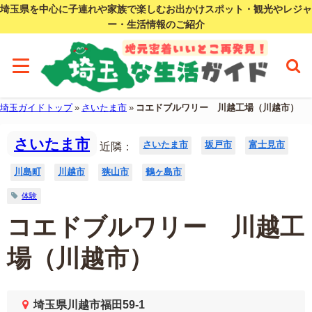
埼玉県を中心に子連れや家族で楽しむお出かけスポット・観光やレジャ
ー・生活情報のご紹介
埼玉ガイドトップ
»
さいたま市
»
コエドブルワリー 川越工場（川越市）
さいたま市
さいたま市
坂戸市
富士見市
近隣：
川島町
川越市
狭山市
鶴ヶ島市
体験
コエドブルワリー 川越工
場（川越市）
埼玉県川越市福田59-1