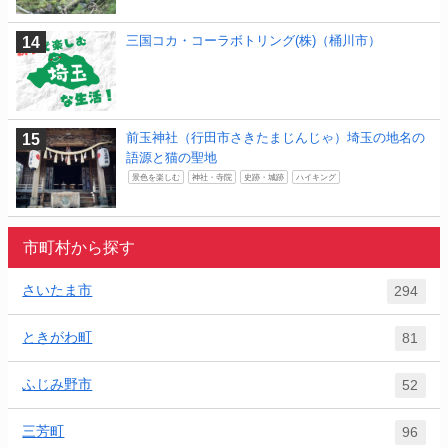
三国コカ・コーラボトリング(株)（桶川市）
前玉神社（行田市さきたまじんじゃ）埼玉の地名の
語源と猫の聖地
景色を楽しむ
神社・寺院
史跡・城跡
ハイキング
市町村から探す
さいたま市
294
ときがわ町
81
ふじみ野市
52
三芳町
96