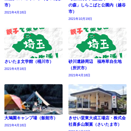
市）
の森」しらこばと公園内（越谷
市）
2021年4月18日
2021年10月19日
さいたま文学館（桶川市）
砂川遺跡周辺 福寿草自生地
（所沢市）
2021年4月18日
2021年4月18日
大鳩園キャンプ場（飯能市）
きせい堂東大成工場店・株式会
社喜多山製菓（さいたま市）
2021年4月18日