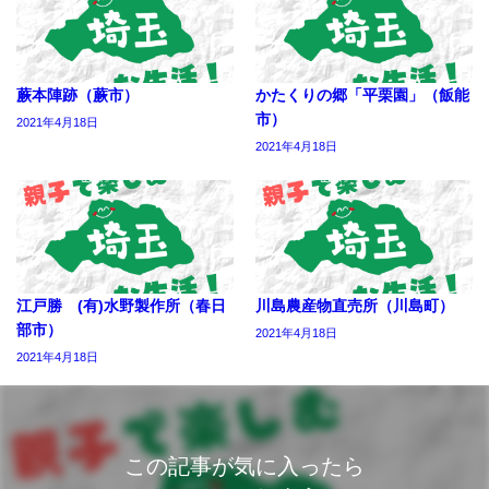
蕨本陣跡（蕨市）
かたくりの郷「平栗園」（飯能
市）
2021年4月18日
2021年4月18日
江戸勝 (有)水野製作所（春日
川島農産物直売所（川島町）
部市）
2021年4月18日
2021年4月18日
この記事が気に入ったら