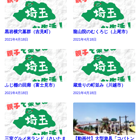
黒岩横穴墓群（吉見町）
龍山院のむくろじ（上尾市）
2021年4月18日
2021年4月18日
ふじ棚の回廊（富士見市）
蔵造りの町並み（川越市）
2021年4月18日
2021年4月18日
三室グルメ米ランド（さいたま
【動画付】大型遊具「コバトン