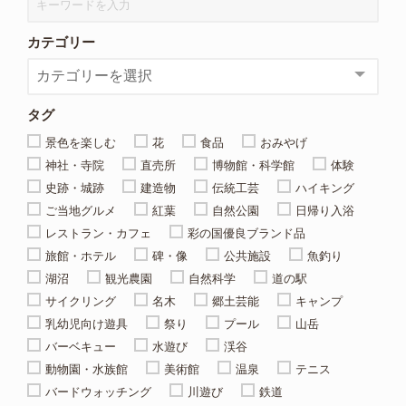
カテゴリー
タグ
景色を楽しむ
花
食品
おみやげ
神社・寺院
直売所
博物館・科学館
体験
史跡・城跡
建造物
伝統工芸
ハイキング
ご当地グルメ
紅葉
自然公園
日帰り入浴
レストラン・カフェ
彩の国優良ブランド品
旅館・ホテル
碑・像
公共施設
魚釣り
湖沼
観光農園
自然科学
道の駅
サイクリング
名木
郷土芸能
キャンプ
乳幼児向け遊具
祭り
プール
山岳
バーベキュー
水遊び
渓谷
動物園・水族館
美術館
温泉
テニス
バードウォッチング
川遊び
鉄道