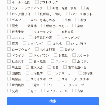
ホール・会館
アスレチック
カヌー・ラフティング
奇岩・奇勝・洞窟
滝
ロング滑り台
札所巡り・巡礼
パワースポット
ゴルフ
雨の日も楽しめる
民宿
名水
歴史
遊園地
動物とふれあい
染物
観光乗物
ウォーキング
有料道路
コスモス
埼玉県営公園
ショッピング
庭園
ジョギング
ロケ地
いちご狩り
ロープウェイ
ホタル観賞
砂遊び
ドライブ
ドッグラン
お花見
スケート
社会見学
食べ放題
スポーツ
あじさい
埼玉語
花火大会
地名
雨でも遊べる
図書館
工場見学
バッテリーカー
飛行機
展望台
スカイスポーツ
スキー・グラススキー
屋内施設
電車
SL
ワークショップ
交流
子育て
スピリチュアル
古墳
検索