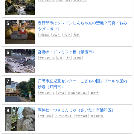
春日部市はクレヨンしんちゃんの聖地？写真・おみ
やげスポット
公共施設
アニメ
マンガ
聖地
吾妻峡・ドレミファ橋（飯能市）
景色を楽しむ
紅葉
渓谷
川遊び
戸田市立児童センター「こどもの国」プールや屋内
砂場（戸田市）
景色を楽しむ
プール
雨の日も楽しめる
砂遊び
調神社・つきじんじゃ（さいたま市浦和区）
神社・寺院
パワースポット
天照大御神
豊宇気姫命