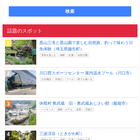
検索
話題のスポット
黒山三滝と黒山園で楽しむ自然旅、釣って味わう川
魚体験（埼玉県越生町）
景色を楽しむ
体験
紅葉
自然公園
川口西スポーツセンター 屋内温水プール（川口市）
公共施設
水遊び
プール
雨でも遊べる
休暇村 奥武蔵 旧・奥武蔵あじさい館（飯能市）
ハイキング
旅館・ホテル
温泉
川遊び
三波渓谷（ときがわ町）
景色を楽しむ
体験
紅葉
日帰り入浴