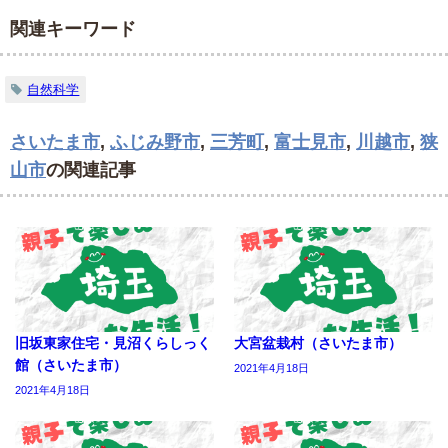
関連キーワード
自然科学
さいたま市
,
ふじみ野市
,
三芳町
,
富士見市
,
川越市
,
狭
山市
の関連記事
旧坂東家住宅・見沼くらしっく
大宮盆栽村（さいたま市）
館（さいたま市）
2021年4月18日
2021年4月18日