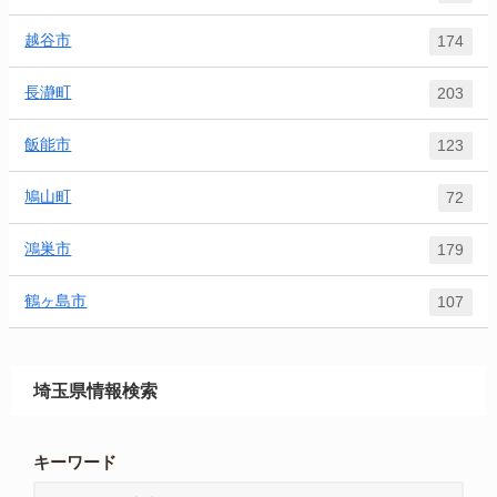
越谷市
174
長瀞町
203
飯能市
123
鳩山町
72
鴻巣市
179
鶴ヶ島市
107
埼玉県情報検索
キーワード