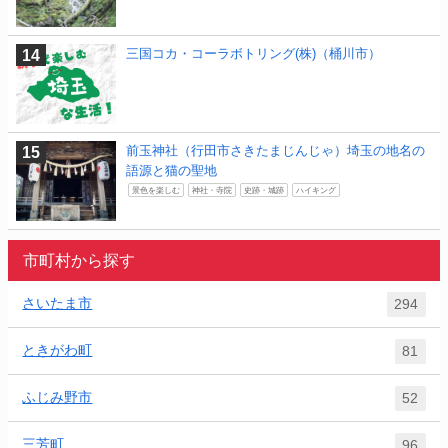
三国コカ・コーラボトリング(株)（桶川市）
前玉神社（行田市さきたまじんじゃ）埼玉の地名の
語源と猫の聖地
景色を楽しむ
神社・寺院
史跡・城跡
ハイキング
市町村から探す
さいたま市
294
ときがわ町
81
ふじみ野市
52
三芳町
96