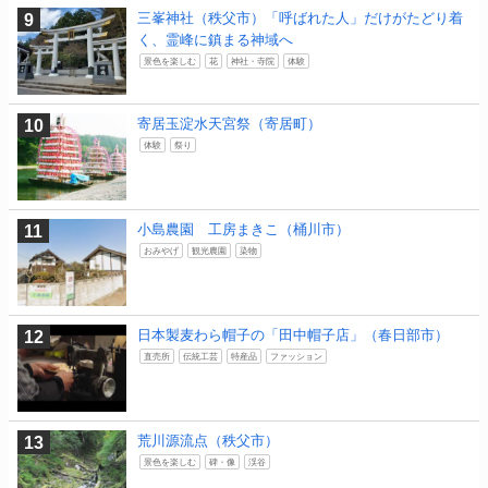
三峯神社（秩父市）「呼ばれた人」だけがたどり着
く、霊峰に鎮まる神域へ
景色を楽しむ
花
神社・寺院
体験
寄居玉淀水天宮祭（寄居町）
体験
祭り
小島農園 工房まきこ（桶川市）
おみやげ
観光農園
染物
日本製麦わら帽子の「田中帽子店」（春日部市）
直売所
伝統工芸
特産品
ファッション
荒川源流点（秩父市）
景色を楽しむ
碑・像
渓谷