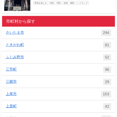
景色を楽しむ
神社・寺院
史跡・城跡
ハイキング
市町村から探す
さいたま市
294
ときがわ町
81
ふじみ野市
52
三芳町
96
三郷市
29
上尾市
153
上里町
42