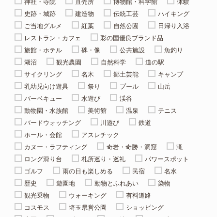
神社・寺院
直売所
博物館・科学館
体験
史跡・城跡
建造物
伝統工芸
ハイキング
ご当地グルメ
紅葉
自然公園
日帰り入浴
レストラン・カフェ
彩の国優良ブランド品
旅館・ホテル
碑・像
公共施設
魚釣り
湖沼
観光農園
自然科学
道の駅
サイクリング
名木
郷土芸能
キャンプ
乳幼児向け遊具
祭り
プール
山岳
バーベキュー
水遊び
渓谷
動物園・水族館
美術館
温泉
テニス
バードウォッチング
川遊び
鉄道
ホール・会館
アスレチック
カヌー・ラフティング
奇岩・奇勝・洞窟
滝
ロング滑り台
札所巡り・巡礼
パワースポット
ゴルフ
雨の日も楽しめる
民宿
名水
歴史
遊園地
動物とふれあい
染物
観光乗物
ウォーキング
有料道路
コスモス
埼玉県営公園
ショッピング