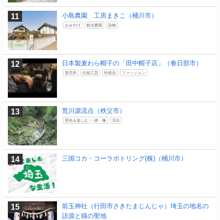
小島農園 工房まきこ（桶川市）
おみやげ
観光農園
染物
日本製麦わら帽子の「田中帽子店」（春日部市）
直売所
伝統工芸
特産品
ファッション
荒川源流点（秩父市）
景色を楽しむ
碑・像
渓谷
三国コカ・コーラボトリング(株)（桶川市）
前玉神社（行田市さきたまじんじゃ）埼玉の地名の
語源と猫の聖地