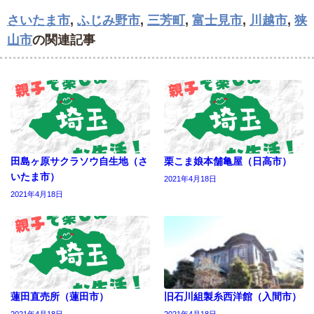
さいたま市
,
ふじみ野市
,
三芳町
,
富士見市
,
川越市
,
狭
山市
の関連記事
田島ヶ原サクラソウ自生地（さ
栗こま娘本舗亀屋（日高市）
いたま市）
2021年4月18日
2021年4月18日
蓮田直売所（蓮田市）
旧石川組製糸西洋館（入間市）
2021年4月18日
2021年4月18日