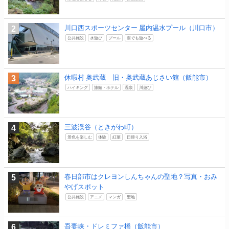
川口西スポーツセンター 屋内温水プール（川口市）
公共施設
水遊び
プール
雨でも遊べる
休暇村 奥武蔵 旧・奥武蔵あじさい館（飯能市）
ハイキング
旅館・ホテル
温泉
川遊び
三波渓谷（ときがわ町）
景色を楽しむ
体験
紅葉
日帰り入浴
春日部市はクレヨンしんちゃんの聖地？写真・おみ
やげスポット
公共施設
アニメ
マンガ
聖地
吾妻峡・ドレミファ橋（飯能市）