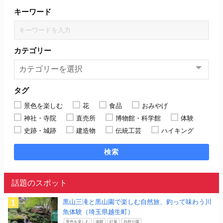
キーワード
カテゴリー
タグ
景色を楽しむ
花
食品
おみやげ
神社・寺院
直売所
博物館・科学館
体験
史跡・城跡
建造物
伝統工芸
ハイキング
検索
話題のスポット
黒山三滝と黒山園で楽しむ自然旅、釣って味わう川
魚体験（埼玉県越生町）
景色を楽しむ
体験
紅葉
自然公園