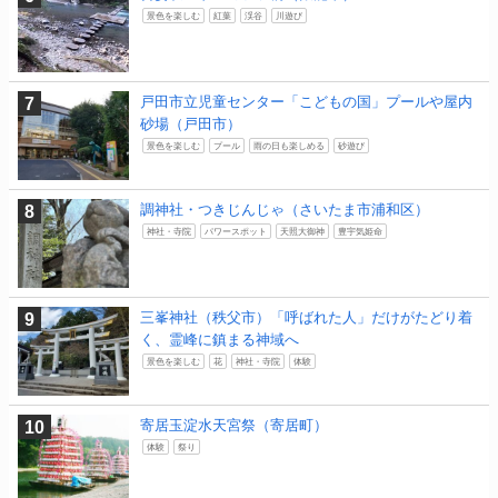
景色を楽しむ
紅葉
渓谷
川遊び
戸田市立児童センター「こどもの国」プールや屋内
砂場（戸田市）
景色を楽しむ
プール
雨の日も楽しめる
砂遊び
調神社・つきじんじゃ（さいたま市浦和区）
神社・寺院
パワースポット
天照大御神
豊宇気姫命
三峯神社（秩父市）「呼ばれた人」だけがたどり着
く、霊峰に鎮まる神域へ
景色を楽しむ
花
神社・寺院
体験
寄居玉淀水天宮祭（寄居町）
体験
祭り