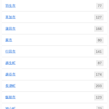
羽生市
77
草加市
127
蓮田市
166
蕨市
80
行田市
141
越生町
87
越谷市
174
長瀞町
203
飯能市
123
鳩山町
72