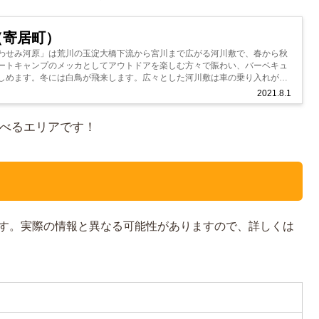
（寄居町）
わせみ河原」は荒川の玉淀大橋下流から宮川まで広がる河川敷で、春から秋
ートキャンプのメッカとしてアウトドアを楽しむ方々で賑わい、バーベキュ
しめます。冬には白鳥が飛来します。広々とした河川敷は車の乗り入れが可
カーや...
2021.8.1
べるエリアです！
す。実際の情報と異なる可能性がありますので、詳しくは