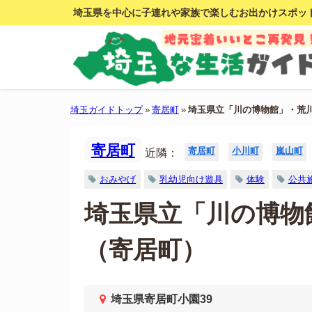
埼玉県を中心に子連れや家族で楽しむお出かけスポッ
埼玉ガイドトップ
»
寄居町
»
埼玉県立「川の博物館」・荒
寄居町
寄居町
小川町
嵐山町
近隣：
おみやげ
乳幼児向け遊具
体験
公共
埼玉県立「川の博物
（寄居町）
埼玉県寄居町小園39