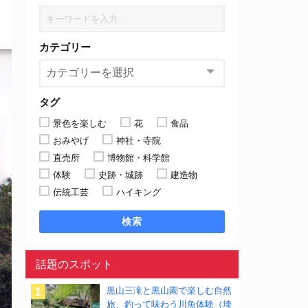
カテゴリー
タグ
景色を楽しむ
花
食品
おみやげ
神社・寺院
直売所
博物館・科学館
体験
史跡・城跡
建造物
伝統工芸
ハイキング
検索
話題のスポット
黒山三滝と黒山園で楽しむ自然
旅、釣って味わう川魚体験（埼