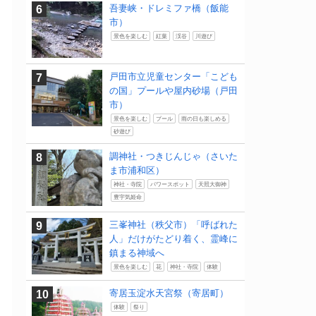
吾妻峡・ドレミファ橋（飯能
市）
景色を楽しむ
紅葉
渓谷
川遊び
戸田市立児童センター「こども
の国」プールや屋内砂場（戸田
市）
景色を楽しむ
プール
雨の日も楽しめる
砂遊び
調神社・つきじんじゃ（さいた
ま市浦和区）
神社・寺院
パワースポット
天照大御神
豊宇気姫命
三峯神社（秩父市）「呼ばれた
人」だけがたどり着く、霊峰に
鎮まる神域へ
景色を楽しむ
花
神社・寺院
体験
寄居玉淀水天宮祭（寄居町）
体験
祭り