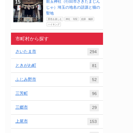
前玉神社（行田市さきたまじん
じゃ）埼玉の地名の語源と猫の
聖地
景色を楽しむ
神社・寺院
史跡・城跡
ハイキング
市町村から探す
さいたま市
294
ときがわ町
81
ふじみ野市
52
三芳町
96
三郷市
29
上尾市
153