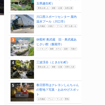
玉県越生町）
景色を楽しむ
体験
紅葉
自然公園
川口西スポーツセンター 屋内
温水プール（川口市）
公共施設
水遊び
プール
雨でも遊べる
休暇村 奥武蔵 旧・奥武蔵あ
じさい館（飯能市）
ハイキング
旅館・ホテル
温泉
川遊び
三波渓谷（ときがわ町）
景色を楽しむ
体験
紅葉
日帰り入浴
春日部市はクレヨンしんちゃん
の聖地？写真・おみやげスポッ
ト
公共施設
アニメ
マンガ
聖地