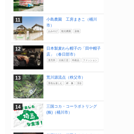
小島農園 工房まきこ（桶川
市）
おみやげ
観光農園
染物
日本製麦わら帽子の「田中帽子
店」（春日部市）
直売所
伝統工芸
特産品
ファッション
荒川源流点（秩父市）
景色を楽しむ
碑・像
渓谷
三国コカ・コーラボトリング
(株)（桶川市）