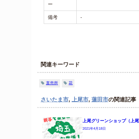
ー
備考
-
関連キーワード
直売所
花
さいたま市
,
上尾市
,
蓮田市
の関連記事
上尾グリーンショップ（上尾
2021年4月18日