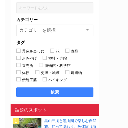
カテゴリー
タグ
景色を楽しむ
花
食品
おみやげ
神社・寺院
直売所
博物館・科学館
体験
史跡・城跡
建造物
伝統工芸
ハイキング
検索
話題のスポット
黒山三滝と黒山園で楽しむ自然
旅、釣って味わう川魚体験（埼