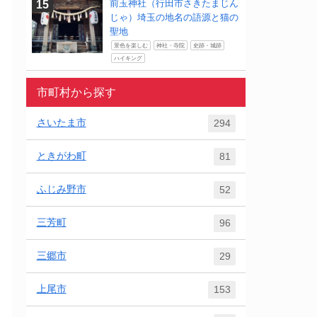
前玉神社（行田市さきたまじん
じゃ）埼玉の地名の語源と猫の
聖地
景色を楽しむ
神社・寺院
史跡・城跡
ハイキング
市町村から探す
さいたま市
294
ときがわ町
81
ふじみ野市
52
三芳町
96
三郷市
29
上尾市
153