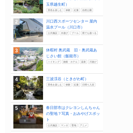
玉県越生町）
景色を楽しむ
体験
紅葉
自然公園
川口西スポーツセンター 屋内
温水プール（川口市）
公共施設
水遊び
プール
雨でも遊べる
休暇村 奥武蔵 旧・奥武蔵あ
じさい館（飯能市）
ハイキング
旅館・ホテル
温泉
川遊び
三波渓谷（ときがわ町）
景色を楽しむ
体験
紅葉
日帰り入浴
春日部市はクレヨンしんちゃん
の聖地？写真・おみやげスポッ
ト
公共施設
マンガ
聖地
アニメ