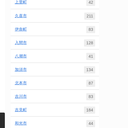
上里町
42
久喜市
211
伊奈町
83
入間市
128
八潮市
41
加須市
134
北本市
87
吉川市
83
吉見町
184
和光市
44