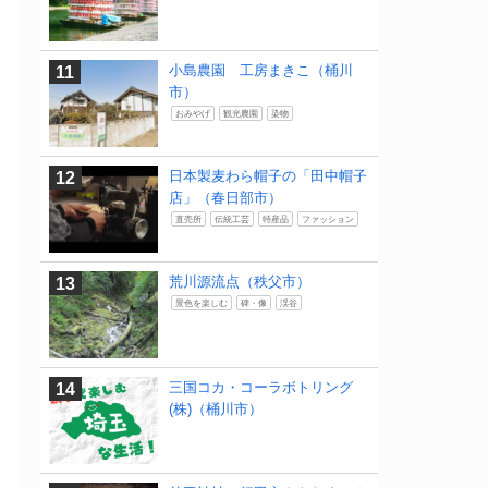
小島農園 工房まきこ（桶川
市）
おみやげ
観光農園
染物
日本製麦わら帽子の「田中帽子
店」（春日部市）
直売所
伝統工芸
特産品
ファッション
荒川源流点（秩父市）
景色を楽しむ
碑・像
渓谷
三国コカ・コーラボトリング
(株)（桶川市）