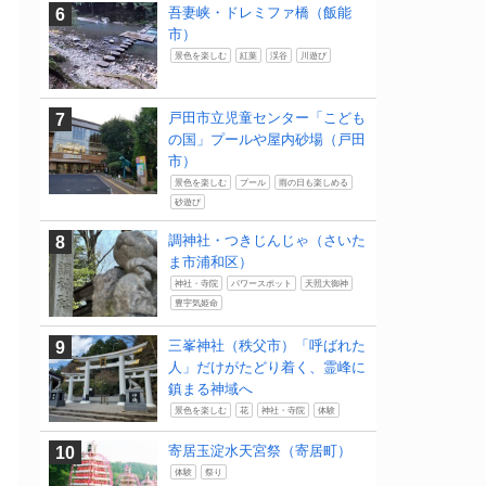
吾妻峡・ドレミファ橋（飯能
市）
景色を楽しむ
紅葉
渓谷
川遊び
戸田市立児童センター「こども
の国」プールや屋内砂場（戸田
市）
景色を楽しむ
プール
雨の日も楽しめる
砂遊び
調神社・つきじんじゃ（さいた
ま市浦和区）
神社・寺院
パワースポット
天照大御神
豊宇気姫命
三峯神社（秩父市）「呼ばれた
人」だけがたどり着く、霊峰に
鎮まる神域へ
景色を楽しむ
花
神社・寺院
体験
寄居玉淀水天宮祭（寄居町）
体験
祭り