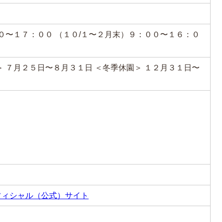
００〜１７：００ （１０/１〜２月末）９：００〜１６：０
＞ ７月２５日〜８月３１日 ＜冬季休園＞ １２月３１日〜
フィシャル（公式）サイト