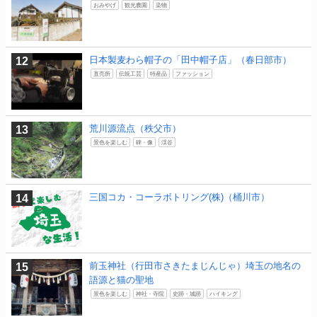
おみやげ
観光農園
染物
日本製麦わら帽子の「田中帽子店」（春日部市）
直売所
伝統工芸
特産品
ファッション
荒川源流点（秩父市）
景色を楽しむ
碑・像
渓谷
三国コカ・コーラボトリング(株)（桶川市）
前玉神社（行田市さきたまじんじゃ）埼玉の地名の
語源と猫の聖地
景色を楽しむ
神社・寺院
史跡・城跡
ハイキング