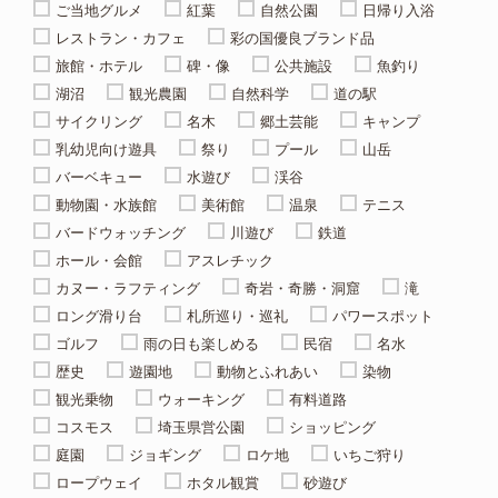
ご当地グルメ
紅葉
自然公園
日帰り入浴
レストラン・カフェ
彩の国優良ブランド品
旅館・ホテル
碑・像
公共施設
魚釣り
湖沼
観光農園
自然科学
道の駅
サイクリング
名木
郷土芸能
キャンプ
乳幼児向け遊具
祭り
プール
山岳
バーベキュー
水遊び
渓谷
動物園・水族館
美術館
温泉
テニス
バードウォッチング
川遊び
鉄道
ホール・会館
アスレチック
カヌー・ラフティング
奇岩・奇勝・洞窟
滝
ロング滑り台
札所巡り・巡礼
パワースポット
ゴルフ
雨の日も楽しめる
民宿
名水
歴史
遊園地
動物とふれあい
染物
観光乗物
ウォーキング
有料道路
コスモス
埼玉県営公園
ショッピング
庭園
ジョギング
ロケ地
いちご狩り
ロープウェイ
ホタル観賞
砂遊び