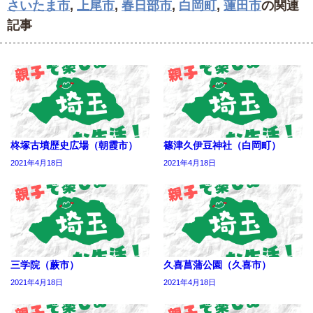
さいたま市
,
上尾市
,
春日部市
,
白岡町
,
蓮田市
の関連
記事
柊塚古墳歴史広場（朝霞市）
篠津久伊豆神社（白岡町）
2021年4月18日
2021年4月18日
三学院（蕨市）
久喜菖蒲公園（久喜市）
2021年4月18日
2021年4月18日