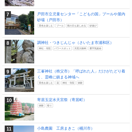
戸田市立児童センター「こどもの国」プールや屋内
砂場（戸田市）
景色を楽しむ
プール
雨の日も楽しめる
砂遊び
調神社・つきじんじゃ（さいたま市浦和区）
神社・寺院
パワースポット
天照大御神
豊宇気姫命
三峯神社（秩父市）「呼ばれた人」だけがたどり着
く、霊峰に鎮まる神域へ
景色を楽しむ
花
神社・寺院
体験
寄居玉淀水天宮祭（寄居町）
体験
祭り
小島農園 工房まきこ（桶川市）