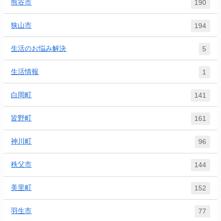
熊谷市
190
狭山市
194
生活のお悩み解決
5
生活情報
1
白岡町
141
皆野町
161
神川町
96
秩父市
144
美里町
152
羽生市
77