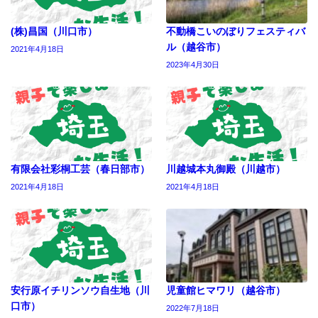
(株)昌国（川口市）
不動橋こいのぼりフェスティバ
ル（越谷市）
2021年4月18日
2023年4月30日
有限会社彩桐工芸（春日部市）
川越城本丸御殿（川越市）
2021年4月18日
2021年4月18日
安行原イチリンソウ自生地（川
児童館ヒマワリ（越谷市）
口市）
2022年7月18日