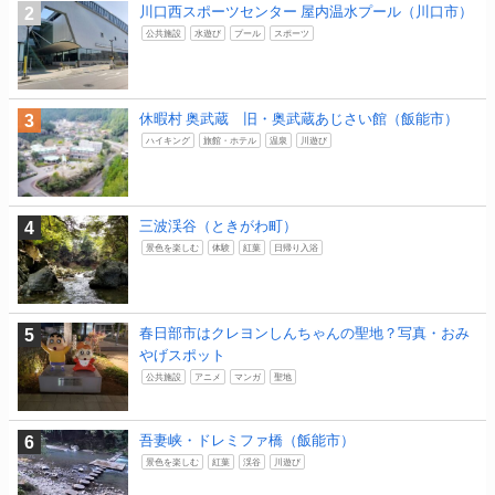
川口西スポーツセンター 屋内温水プール（川口市）
公共施設
水遊び
プール
スポーツ
休暇村 奥武蔵 旧・奥武蔵あじさい館（飯能市）
ハイキング
旅館・ホテル
温泉
川遊び
三波渓谷（ときがわ町）
景色を楽しむ
体験
紅葉
日帰り入浴
春日部市はクレヨンしんちゃんの聖地？写真・おみ
やげスポット
公共施設
アニメ
マンガ
聖地
吾妻峡・ドレミファ橋（飯能市）
景色を楽しむ
紅葉
渓谷
川遊び