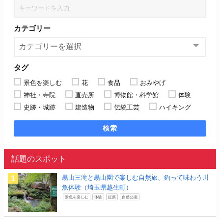
カテゴリー
タグ
景色を楽しむ
花
食品
おみやげ
神社・寺院
直売所
博物館・科学館
体験
史跡・城跡
建造物
伝統工芸
ハイキング
検索
話題のスポット
黒山三滝と黒山園で楽しむ自然旅、釣って味わう川
魚体験（埼玉県越生町）
景色を楽しむ
体験
紅葉
自然公園