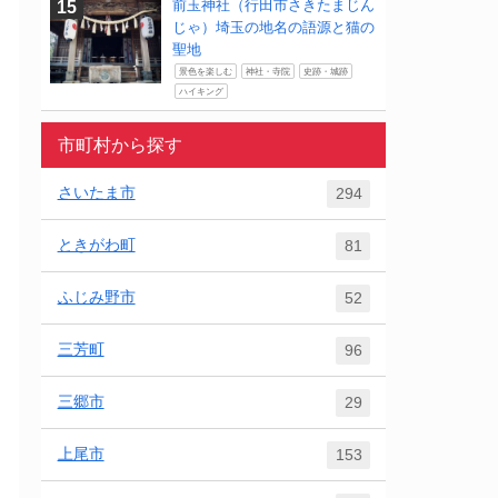
前玉神社（行田市さきたまじん
じゃ）埼玉の地名の語源と猫の
聖地
景色を楽しむ
神社・寺院
史跡・城跡
ハイキング
市町村から探す
さいたま市
294
ときがわ町
81
ふじみ野市
52
三芳町
96
三郷市
29
上尾市
153