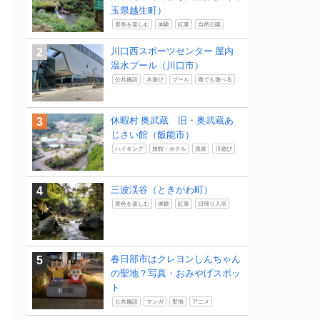
玉県越生町）
景色を楽しむ
体験
紅葉
自然公園
川口西スポーツセンター 屋内
温水プール（川口市）
公共施設
水遊び
プール
雨でも遊べる
休暇村 奥武蔵 旧・奥武蔵あ
じさい館（飯能市）
ハイキング
旅館・ホテル
温泉
川遊び
三波渓谷（ときがわ町）
景色を楽しむ
体験
紅葉
日帰り入浴
春日部市はクレヨンしんちゃん
の聖地？写真・おみやげスポッ
ト
公共施設
マンガ
聖地
アニメ