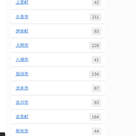
上里町
42
久喜市
211
伊奈町
83
入間市
128
八潮市
41
加須市
134
北本市
87
吉川市
83
吉見町
184
和光市
44