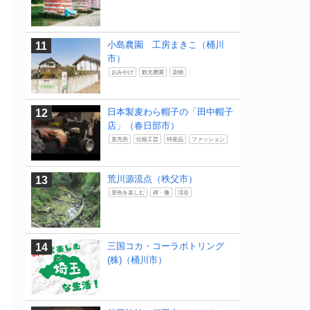
小島農園 工房まきこ（桶川
市）
おみやげ
観光農園
染物
日本製麦わら帽子の「田中帽子
店」（春日部市）
直売所
伝統工芸
特産品
ファッション
荒川源流点（秩父市）
景色を楽しむ
碑・像
渓谷
三国コカ・コーラボトリング
(株)（桶川市）