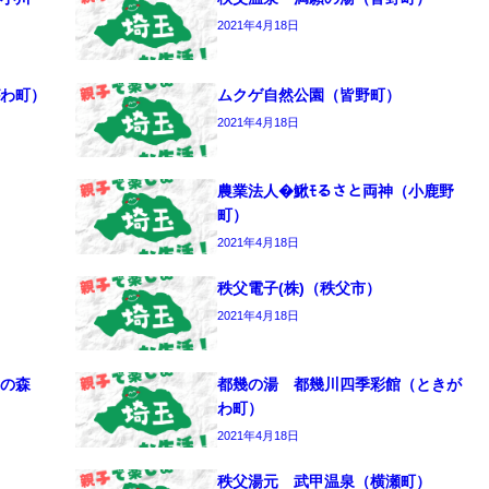
2021年4月18日
わ町）
ムクゲ自然公園（皆野町）
2021年4月18日
農業法人�鰍ﾓるさと両神（小鹿野
町）
2021年4月18日
秩父電子(株)（秩父市）
2021年4月18日
しの森
都幾の湯 都幾川四季彩館（ときが
わ町）
2021年4月18日
秩父湯元 武甲温泉（横瀬町）