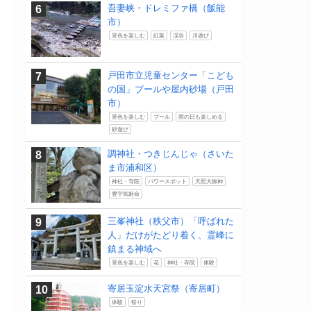
吾妻峡・ドレミファ橋（飯能
市）
景色を楽しむ
紅葉
渓谷
川遊び
戸田市立児童センター「こども
の国」プールや屋内砂場（戸田
市）
景色を楽しむ
プール
雨の日も楽しめる
砂遊び
調神社・つきじんじゃ（さいた
ま市浦和区）
神社・寺院
パワースポット
天照大御神
豊宇気姫命
三峯神社（秩父市）「呼ばれた
人」だけがたどり着く、霊峰に
鎮まる神域へ
景色を楽しむ
花
神社・寺院
体験
寄居玉淀水天宮祭（寄居町）
体験
祭り