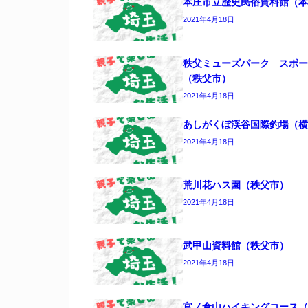
本庄市立歴史民俗資料館（本
2021年4月18日
秩父ミューズパーク スポー
（秩父市）
2021年4月18日
あしがくぼ渓谷国際釣場（横
2021年4月18日
荒川花ハス園（秩父市）
2021年4月18日
武甲山資料館（秩父市）
2021年4月18日
官ノ倉山ハイキングコース（