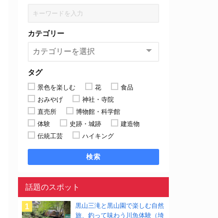
カテゴリー
タグ
景色を楽しむ
花
食品
おみやげ
神社・寺院
直売所
博物館・科学館
体験
史跡・城跡
建造物
伝統工芸
ハイキング
検索
話題のスポット
黒山三滝と黒山園で楽しむ自然
旅、釣って味わう川魚体験（埼