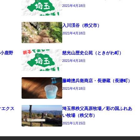
2021年4月18日
入川渓谷（秩父市）
2021年4月18日
小鹿野
慈光山歴史公苑（ときがわ町）
2021年4月18日
藤﨑摠兵衛商店・長瀞蔵（長瀞町）
2021年4月18日
オエクス
埼玉県秩父高原牧場／彩の国ふれあ
い牧場（秩父市）
2021年1月15日