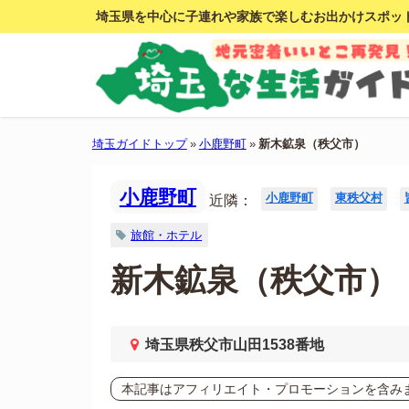
埼玉県を中心に子連れや家族で楽しむお出かけスポッ
埼玉ガイドトップ
»
小鹿野町
»
新木鉱泉（秩父市）
小鹿野町
小鹿野町
東秩父村
近隣：
旅館・ホテル
新木鉱泉（秩父市）
埼玉県秩父市山田1538番地
本記事はアフィリエイト・プロモーションを含み