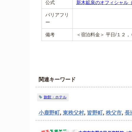
公式
新木鉱泉のオフィシャル
バリアフリ
ー
備考
＜宿泊料金＞ 平日/１２
関連キーワード
旅館・ホテル
小鹿野町
,
東秩父村
,
皆野町
,
秩父市
,
長