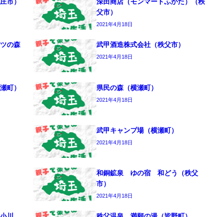
庄市）
深田商店（モンマートふかた）（秩
父市）
2021年4月18日
ツの森
武甲酒造株式会社（秩父市）
2021年4月18日
瀬町）
県民の森（横瀬町）
2021年4月18日
武甲キャンプ場（横瀬町）
2021年4月18日
和銅鉱泉 ゆの宿 和どう（秩父
市）
2021年4月18日
小川
秩父温泉 満願の湯（皆野町）