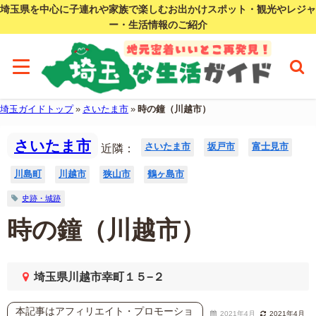
埼玉県を中心に子連れや家族で楽しむお出かけスポット・観光やレジャ
ー・生活情報のご紹介
埼玉ガイドトップ
»
さいたま市
»
時の鐘（川越市）
さいたま市
さいたま市
坂戸市
富士見市
近隣：
川島町
川越市
狭山市
鶴ヶ島市
史跡・城跡
時の鐘（川越市）
埼玉県川越市幸町１５−２
本記事はアフィリエイト・プロモーショ
2021年4月
2021年4月