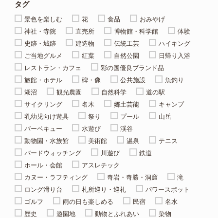
タグ
景色を楽しむ
花
食品
おみやげ
神社・寺院
直売所
博物館・科学館
体験
史跡・城跡
建造物
伝統工芸
ハイキング
ご当地グルメ
紅葉
自然公園
日帰り入浴
レストラン・カフェ
彩の国優良ブランド品
旅館・ホテル
碑・像
公共施設
魚釣り
湖沼
観光農園
自然科学
道の駅
サイクリング
名木
郷土芸能
キャンプ
乳幼児向け遊具
祭り
プール
山岳
バーベキュー
水遊び
渓谷
動物園・水族館
美術館
温泉
テニス
バードウォッチング
川遊び
鉄道
ホール・会館
アスレチック
カヌー・ラフティング
奇岩・奇勝・洞窟
滝
ロング滑り台
札所巡り・巡礼
パワースポット
ゴルフ
雨の日も楽しめる
民宿
名水
歴史
遊園地
動物とふれあい
染物