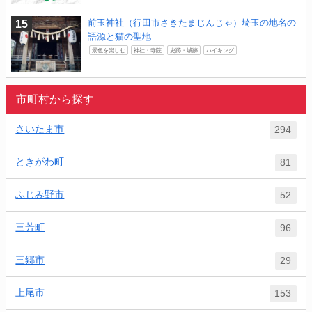
前玉神社（行田市さきたまじんじゃ）埼玉の地名の
語源と猫の聖地
景色を楽しむ
神社・寺院
史跡・城跡
ハイキング
市町村から探す
さいたま市
294
ときがわ町
81
ふじみ野市
52
三芳町
96
三郷市
29
上尾市
153