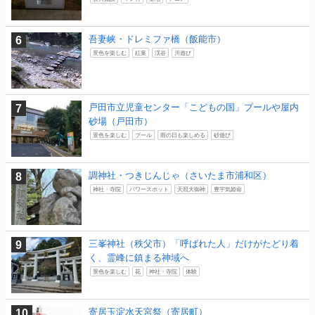
吾妻峡・ドレミファ橋（飯能市）
景色を楽しむ
紅葉
渓谷
川遊び
戸田市立児童センター「こどもの国」プールや屋内
砂場（戸田市）
景色を楽しむ
プール
雨の日も楽しめる
砂遊び
調神社・つきじんじゃ（さいたま市浦和区）
神社・寺院
パワースポット
天照大御神
豊宇気姫命
三峯神社（秩父市）「呼ばれた人」だけがたどり着
く、霊峰に鎮まる神域へ
景色を楽しむ
花
神社・寺院
体験
寄居玉淀水天宮祭（寄居町）