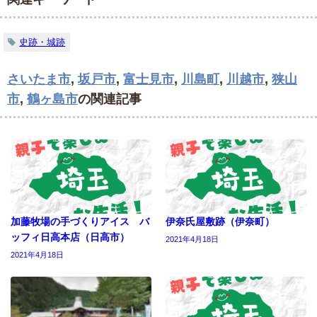
史跡・城跡
さいたま市
,
坂戸市
,
富士見市
,
川島町
,
川越市
,
狭山
市
,
鶴ヶ島市
の関連記事
加藤牧場の手づくりアイス バ
伊奈氏屋敷跡（伊奈町）
ッフィ日高本店（日高市）
2021年4月18日
2021年4月18日