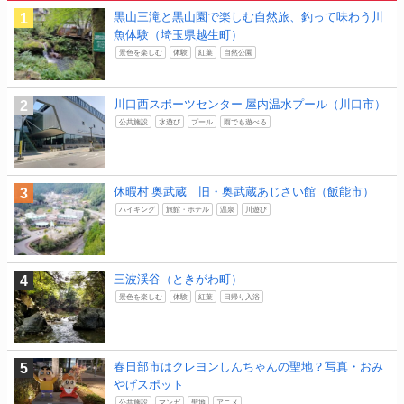
黒山三滝と黒山園で楽しむ自然旅、釣って味わう川
魚体験（埼玉県越生町）
景色を楽しむ
体験
紅葉
自然公園
川口西スポーツセンター 屋内温水プール（川口市）
公共施設
水遊び
プール
雨でも遊べる
休暇村 奥武蔵 旧・奥武蔵あじさい館（飯能市）
ハイキング
旅館・ホテル
温泉
川遊び
三波渓谷（ときがわ町）
景色を楽しむ
体験
紅葉
日帰り入浴
春日部市はクレヨンしんちゃんの聖地？写真・おみ
やげスポット
公共施設
マンガ
聖地
アニメ