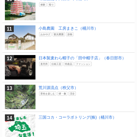
体験
祭り
小島農園 工房まきこ（桶川市）
おみやげ
観光農園
染物
日本製麦わら帽子の「田中帽子店」（春日部市）
直売所
伝統工芸
特産品
ファッション
荒川源流点（秩父市）
景色を楽しむ
碑・像
渓谷
三国コカ・コーラボトリング(株)（桶川市）