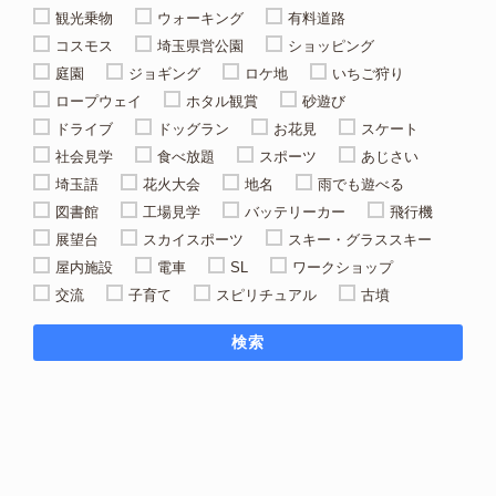
観光乗物
ウォーキング
有料道路
コスモス
埼玉県営公園
ショッピング
庭園
ジョギング
ロケ地
いちご狩り
ロープウェイ
ホタル観賞
砂遊び
ドライブ
ドッグラン
お花見
スケート
社会見学
食べ放題
スポーツ
あじさい
埼玉語
花火大会
地名
雨でも遊べる
図書館
工場見学
バッテリーカー
飛行機
展望台
スカイスポーツ
スキー・グラススキー
屋内施設
電車
SL
ワークショップ
交流
子育て
スピリチュアル
古墳
検索