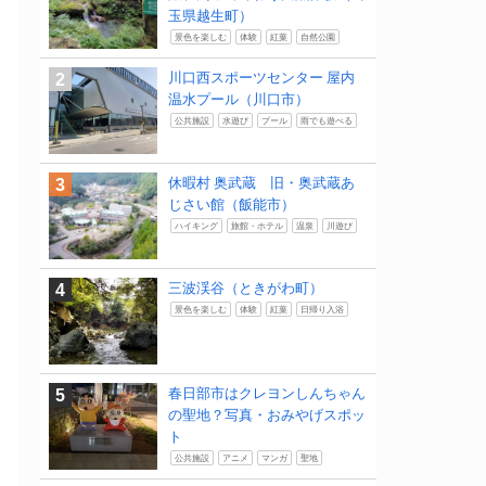
玉県越生町）
景色を楽しむ
体験
紅葉
自然公園
川口西スポーツセンター 屋内
温水プール（川口市）
公共施設
水遊び
プール
雨でも遊べる
休暇村 奥武蔵 旧・奥武蔵あ
じさい館（飯能市）
ハイキング
旅館・ホテル
温泉
川遊び
三波渓谷（ときがわ町）
景色を楽しむ
体験
紅葉
日帰り入浴
春日部市はクレヨンしんちゃん
の聖地？写真・おみやげスポッ
ト
公共施設
アニメ
マンガ
聖地