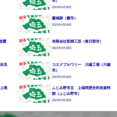
市）
2021年4月18日
蕨城跡（蕨市）
2021年4月18日
朝霞
有限会社彩桐工芸（春日部市）
2021年4月18日
吉見
コエドブルワリー 川越工場（川越
市）
2021年4月18日
上尾
ふじみ野市立 上福岡歴史民俗資料
館（ふじみ野市）
2021年4月18日