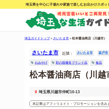
埼玉県を中心に子連れや家族で楽しむお出かけスポッ
埼玉ガイドトップ
»
さいたま市
»
松本醤油商店（川越市）
さいたま市
さいたま市
坂戸市
近隣：
おみやげ
彩の国優良ブランド品
食品
松本醤油商店（川越
埼玉県川越市仲町10-13
本記事はアフィリエイト・プロモーションを含み