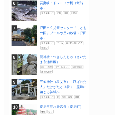
吾妻峡・ドレミファ橋（飯能
市）
景色を楽しむ
紅葉
渓谷
川遊び
戸田市立児童センター「こども
の国」プールや屋内砂場（戸田
市）
景色を楽しむ
プール
雨の日も楽しめる
砂遊び
調神社・つきじんじゃ（さいた
ま市浦和区）
神社・寺院
パワースポット
天照大御神
豊宇気姫命
三峯神社（秩父市）「呼ばれた
人」だけがたどり着く、霊峰に
鎮まる神域へ
景色を楽しむ
花
神社・寺院
体験
寄居玉淀水天宮祭（寄居町）
体験
祭り