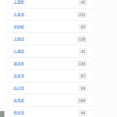
上里町
42
久喜市
211
伊奈町
83
入間市
128
八潮市
41
加須市
134
北本市
87
吉川市
83
吉見町
184
和光市
44