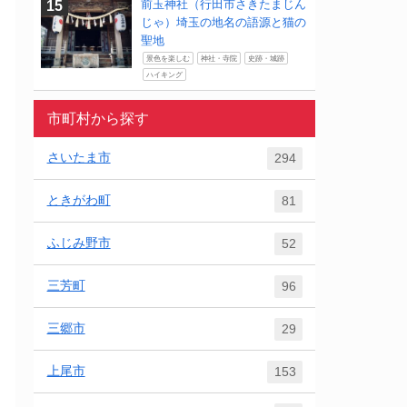
前玉神社（行田市さきたまじん
じゃ）埼玉の地名の語源と猫の
聖地
景色を楽しむ
神社・寺院
史跡・城跡
ハイキング
市町村から探す
さいたま市
294
ときがわ町
81
ふじみ野市
52
三芳町
96
三郷市
29
上尾市
153