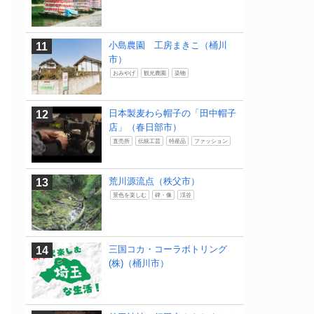
小島農園 工房まきこ（桶川
市）
おみやげ
観光農園
染物
日本製麦わら帽子の「田中帽子
店」（春日部市）
直売所
伝統工芸
特産品
ファッション
荒川源流点（秩父市）
景色を楽しむ
碑・像
渓谷
三国コカ・コーラボトリング
(株)（桶川市）