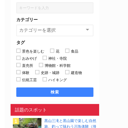
カテゴリー
タグ
景色を楽しむ
花
食品
おみやげ
神社・寺院
直売所
博物館・科学館
体験
史跡・城跡
建造物
伝統工芸
ハイキング
検索
話題のスポット
黒山三滝と黒山園で楽しむ自然
旅、釣って味わう川魚体験（埼