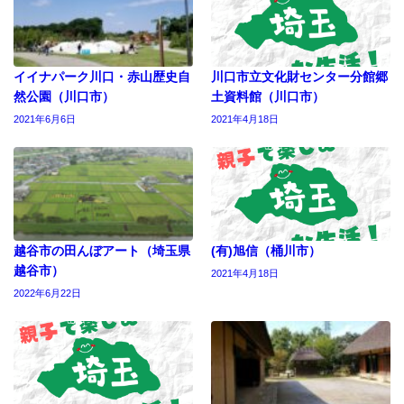
イイナパーク川口・赤山歴史自
川口市立文化財センター分館郷
然公園（川口市）
土資料館（川口市）
2021年6月6日
2021年4月18日
越谷市の田んぼアート（埼玉県
(有)旭信（桶川市）
越谷市）
2021年4月18日
2022年6月22日