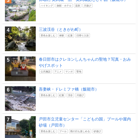
ハイキング
旅館・ホテル
温泉
川遊び
三波渓谷（ときがわ町）
景色を楽しむ
体験
紅葉
日帰り入浴
春日部市はクレヨンしんちゃんの聖地？写真・おみ
やげスポット
公共施設
アニメ
マンガ
聖地
吾妻峡・ドレミファ橋（飯能市）
景色を楽しむ
紅葉
渓谷
川遊び
戸田市立児童センター「こどもの国」プールや屋内
砂場（戸田市）
景色を楽しむ
プール
雨の日も楽しめる
砂遊び