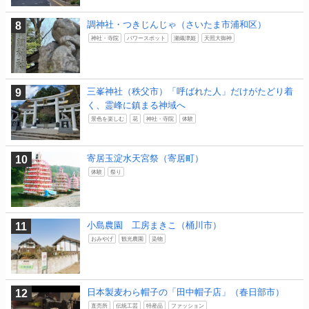
調神社・つきじんじゃ（さいたま市浦和区）
神社・寺院
パワースポット
瀬織津姫
天照大御神
三峯神社（秩父市）「呼ばれた人」だけがたどり着
く、霊峰に鎮まる神域へ
景色を楽しむ
花
神社・寺院
体験
寄居玉淀水天宮祭（寄居町）
体験
祭り
小島農園 工房まきこ（桶川市）
おみやげ
観光農園
染物
日本製麦わら帽子の「田中帽子店」（春日部市）
直売所
伝統工芸
特産品
ファッション