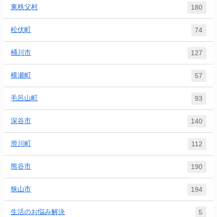
東秩父村
180
松伏町
74
桶川市
127
横瀬町
57
毛呂山町
93
深谷市
140
滑川町
112
熊谷市
190
狭山市
194
生活のお悩み解決
5