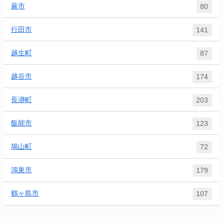
蕨市
80
行田市
141
越生町
87
越谷市
174
長瀞町
203
飯能市
123
鳩山町
72
鴻巣市
179
鶴ヶ島市
107