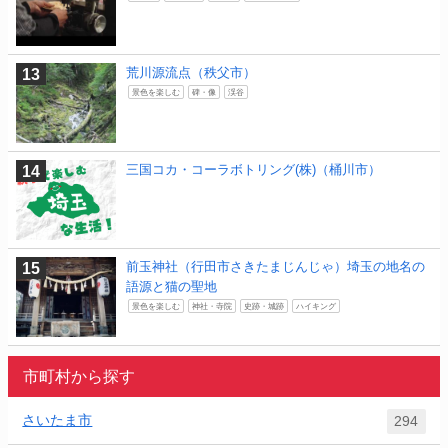
荒川源流点（秩父市）
景色を楽しむ
碑・像
渓谷
三国コカ・コーラボトリング(株)（桶川市）
前玉神社（行田市さきたまじんじゃ）埼玉の地名の
語源と猫の聖地
景色を楽しむ
神社・寺院
史跡・城跡
ハイキング
市町村から探す
さいたま市
294