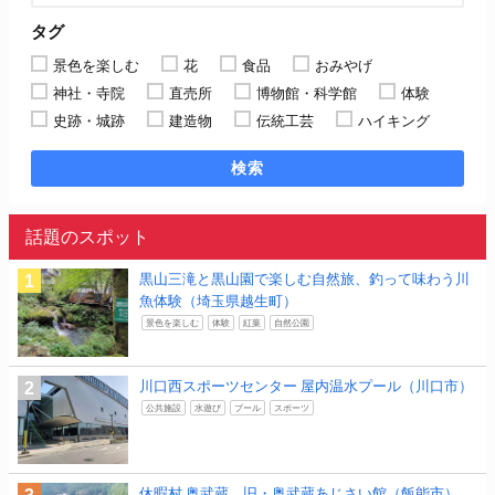
タグ
景色を楽しむ
花
食品
おみやげ
神社・寺院
直売所
博物館・科学館
体験
史跡・城跡
建造物
伝統工芸
ハイキング
検索
話題のスポット
黒山三滝と黒山園で楽しむ自然旅、釣って味わう川
魚体験（埼玉県越生町）
景色を楽しむ
体験
紅葉
自然公園
川口西スポーツセンター 屋内温水プール（川口市）
公共施設
水遊び
プール
スポーツ
休暇村 奥武蔵 旧・奥武蔵あじさい館（飯能市）