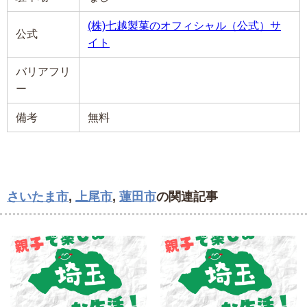
(株)七越製菓のオフィシャル（公式）サ
公式
イト
バリアフリ
ー
備考
無料
さいたま市
,
上尾市
,
蓮田市
の関連記事