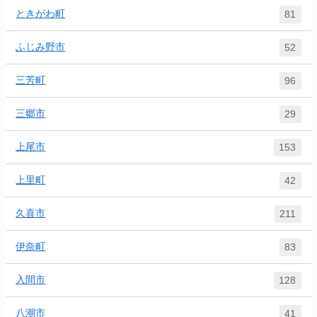
ときがわ町
81
ふじみ野市
52
三芳町
96
三郷市
29
上尾市
153
上里町
42
久喜市
211
伊奈町
83
入間市
128
八潮市
41