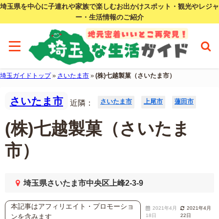
埼玉県を中心に子連れや家族で楽しむお出かけスポット・観光やレジャ
ー・生活情報のご紹介
埼玉ガイドトップ
»
さいたま市
»
(株)七越製菓（さいたま市）
さいたま市
さいたま市
上尾市
蓮田市
近隣：
(株)七越製菓（さいたま
市）
埼玉県さいたま市中央区上峰2-3-9
本記事はアフィリエイト・プロモーショ
2021年4月
2021年4月
ンを含みます
18日
22日