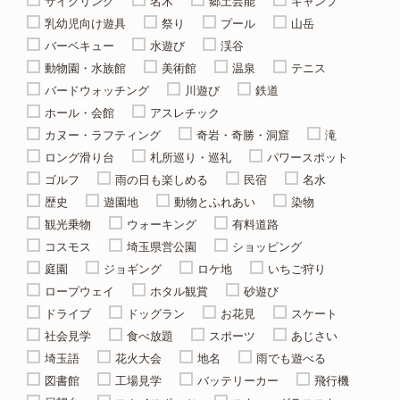
サイクリング
名木
郷土芸能
キャンプ
乳幼児向け遊具
祭り
プール
山岳
バーベキュー
水遊び
渓谷
動物園・水族館
美術館
温泉
テニス
バードウォッチング
川遊び
鉄道
ホール・会館
アスレチック
カヌー・ラフティング
奇岩・奇勝・洞窟
滝
ロング滑り台
札所巡り・巡礼
パワースポット
ゴルフ
雨の日も楽しめる
民宿
名水
歴史
遊園地
動物とふれあい
染物
観光乗物
ウォーキング
有料道路
コスモス
埼玉県営公園
ショッピング
庭園
ジョギング
ロケ地
いちご狩り
ロープウェイ
ホタル観賞
砂遊び
ドライブ
ドッグラン
お花見
スケート
社会見学
食べ放題
スポーツ
あじさい
埼玉語
花火大会
地名
雨でも遊べる
図書館
工場見学
バッテリーカー
飛行機