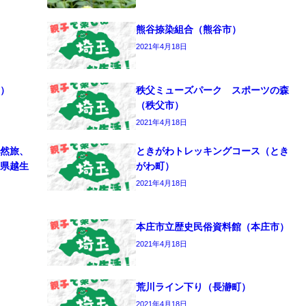
熊谷捺染組合（熊谷市）
2021年4月18日
）
秩父ミューズパーク スポーツの森
（秩父市）
2021年4月18日
然旅、
ときがわトレッキングコース（とき
県越生
がわ町）
2021年4月18日
本庄市立歴史民俗資料館（本庄市）
2021年4月18日
荒川ライン下り（長瀞町）
2021年4月18日