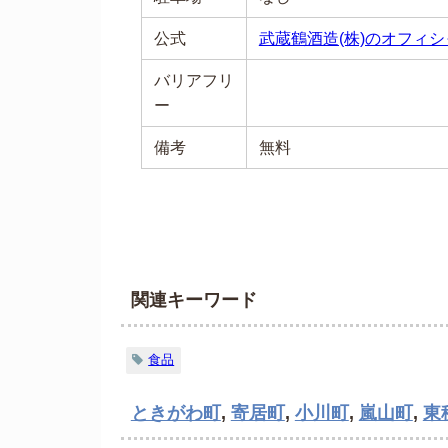
公式
武蔵鶴酒造(株)のオフィ
バリアフリ
ー
備考
無料
関連キーワード
食品
ときがわ町
,
寄居町
,
小川町
,
嵐山町
,
東