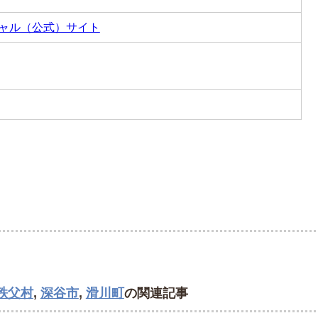
シャル（公式）サイト
秩父村
,
深谷市
,
滑川町
の関連記事