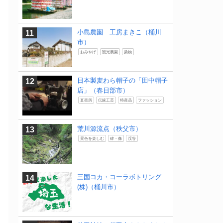
小島農園 工房まきこ（桶川
市）
おみやげ
観光農園
染物
日本製麦わら帽子の「田中帽子
店」（春日部市）
直売所
伝統工芸
特産品
ファッション
荒川源流点（秩父市）
景色を楽しむ
碑・像
渓谷
三国コカ・コーラボトリング
(株)（桶川市）