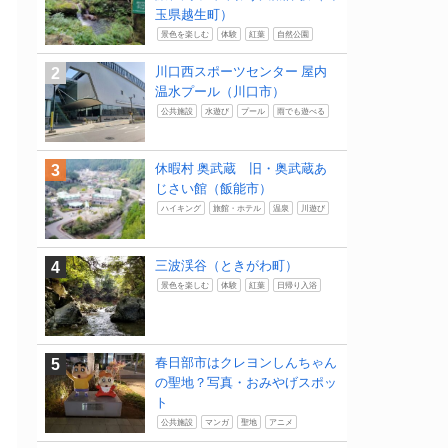
玉県越生町）
景色を楽しむ
体験
紅葉
自然公園
川口西スポーツセンター 屋内
温水プール（川口市）
公共施設
水遊び
プール
雨でも遊べる
休暇村 奥武蔵 旧・奥武蔵あ
じさい館（飯能市）
ハイキング
旅館・ホテル
温泉
川遊び
三波渓谷（ときがわ町）
景色を楽しむ
体験
紅葉
日帰り入浴
春日部市はクレヨンしんちゃん
の聖地？写真・おみやげスポッ
ト
公共施設
マンガ
聖地
アニメ