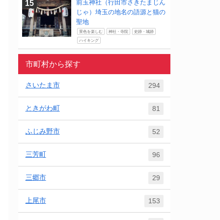
前玉神社（行田市さきたまじん
じゃ）埼玉の地名の語源と猫の
聖地
景色を楽しむ
神社・寺院
史跡・城跡
ハイキング
市町村から探す
さいたま市
294
ときがわ町
81
ふじみ野市
52
三芳町
96
三郷市
29
上尾市
153