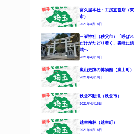
富久屋本社・工房直営店（東
市）
2021年4月18日
三峯神社（秩父市）「呼ばれ
だけがたどり着く、霊峰に鎮
域へ
2021年4月18日
嵐山史跡の博物館（嵐山町）
2021年4月18日
秩父不動滝（秩父市）
2021年4月18日
越生梅林（越生町）
2021年4月18日