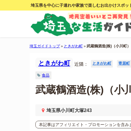
埼玉県を中心に子連れや家族で楽しむお出かけスポッ
埼玉ガイドトップ
»
ときがわ町
»
武蔵鶴酒造(株)（小川町）
ときがわ町
ときがわ町
寄居町
近隣：
食品
武蔵鶴酒造(株)（小
埼玉県小川町大塚243
本記事はアフィリエイト・プロモーションを含み