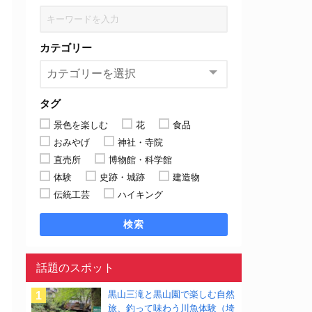
カテゴリー
タグ
景色を楽しむ
花
食品
おみやげ
神社・寺院
直売所
博物館・科学館
体験
史跡・城跡
建造物
伝統工芸
ハイキング
検索
話題のスポット
黒山三滝と黒山園で楽しむ自然
旅、釣って味わう川魚体験（埼