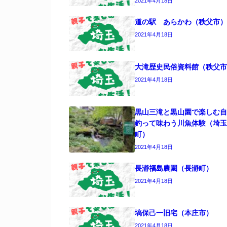
2021年4月18日
道の駅 あらかわ（秩父市）
2021年4月18日
大滝歴史民俗資料館（秩父市
2021年4月18日
黒山三滝と黒山園で楽しむ自
釣って味わう川魚体験（埼玉
町）
2021年4月18日
長瀞福島農園（長瀞町）
2021年4月18日
塙保己一旧宅（本庄市）
2021年4月18日