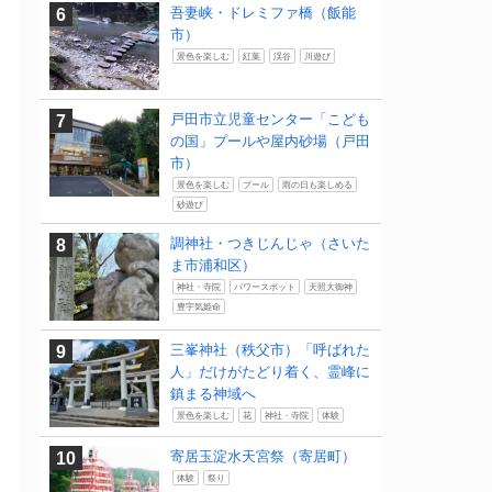
吾妻峡・ドレミファ橋（飯能
市）
景色を楽しむ
紅葉
渓谷
川遊び
戸田市立児童センター「こども
の国」プールや屋内砂場（戸田
市）
景色を楽しむ
プール
雨の日も楽しめる
砂遊び
調神社・つきじんじゃ（さいた
ま市浦和区）
神社・寺院
パワースポット
天照大御神
豊宇気姫命
三峯神社（秩父市）「呼ばれた
人」だけがたどり着く、霊峰に
鎮まる神域へ
景色を楽しむ
花
神社・寺院
体験
寄居玉淀水天宮祭（寄居町）
体験
祭り