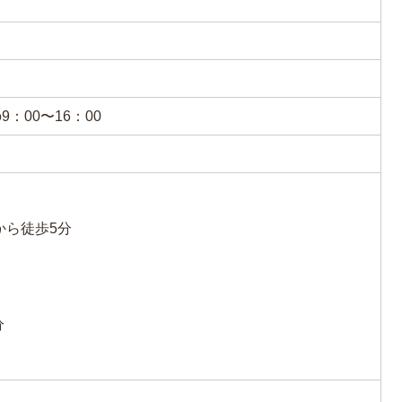
：00〜16：00
から徒歩5分
分