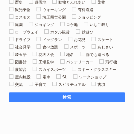
歴史
遊園地
動物とふれあい
染物
観光乗物
ウォーキング
有料道路
コスモス
埼玉県営公園
ショッピング
庭園
ジョギング
ロケ地
いちご狩り
ロープウェイ
ホタル観賞
砂遊び
ドライブ
ドッグラン
お花見
スケート
社会見学
食べ放題
スポーツ
あじさい
埼玉語
花火大会
地名
雨でも遊べる
図書館
工場見学
バッテリーカー
飛行機
展望台
スカイスポーツ
スキー・グラススキー
屋内施設
電車
SL
ワークショップ
交流
子育て
スピリチュアル
古墳
検索