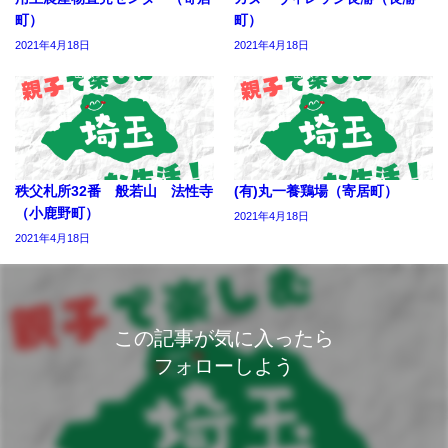
町）
町）
2021年4月18日
2021年4月18日
秩父札所32番 般若山 法性寺
(有)丸一養鶏場（寄居町）
（小鹿野町）
2021年4月18日
2021年4月18日
この記事が気に入ったら
フォローしよう