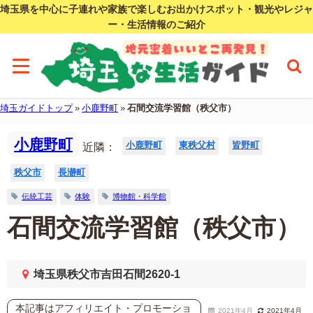
埼玉県を中心に子連れや家族で楽しむお出かけスポット・観光やレジャ
ー・生活情報のご紹介
埼玉ガイドトップ
»
小鹿野町
»
石間交流学習館（秩父市）
小鹿野町
小鹿野町
東秩父村
皆野町
近隣：
秩父市
長瀞町
伝統工芸
体験
博物館・科学館
石間交流学習館（秩父市）
埼玉県秩父市吉田石間2620-1
本記事はアフィリエイト・プロモーショ
2021年4月
2021年4月