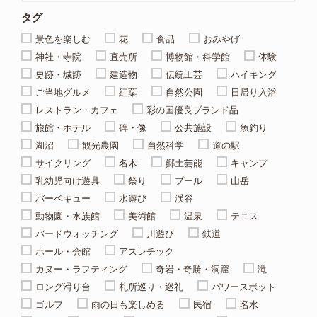
タグ
景色を楽しむ
花
食品
おみやげ
神社・寺院
直売所
博物館・科学館
体験
史跡・城跡
建造物
伝統工芸
ハイキング
ご当地グルメ
紅葉
自然公園
日帰り入浴
レストラン・カフェ
彩の国優良ブランド品
旅館・ホテル
碑・像
公共施設
魚釣り
湖沼
観光農園
自然科学
道の駅
サイクリング
名木
郷土芸能
キャンプ
乳幼児向け遊具
祭り
プール
山岳
バーベキュー
水遊び
渓谷
動物園・水族館
美術館
温泉
テニス
バードウォッチング
川遊び
鉄道
ホール・会館
アスレチック
カヌー・ラフティング
奇岩・奇勝・洞窟
滝
ロング滑り台
札所巡り・巡礼
パワースポット
ゴルフ
雨の日も楽しめる
民宿
名水