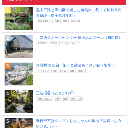
黒山三滝と黒山園で楽しむ自然旅、釣って味わう川
魚体験（埼玉県越生町）
景色を楽しむ
体験
紅葉
自然公園
川口西スポーツセンター 屋内温水プール（川口市）
公共施設
水遊び
プール
スポーツ
休暇村 奥武蔵 旧・奥武蔵あじさい館（飯能市）
ハイキング
旅館・ホテル
温泉
川遊び
三波渓谷（ときがわ町）
景色を楽しむ
体験
紅葉
日帰り入浴
春日部市はクレヨンしんちゃんの聖地？写真・おみ
やげスポット