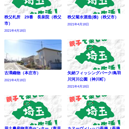
秩父札所 29番 長泉院（秩父
秩父菊水酒造(株)（秩父市）
市）
2021年4月18日
2021年4月18日
古澤織物（本庄市）
矢納フィッシングパーク/鳥羽
川河川公園（神川町）
2021年4月18日
2021年4月18日
用土農産物直売センター（寄居
カヌーヴィレッジ長瀞（長瀞