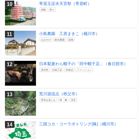
寄居玉淀水天宮祭（寄居町）
体験
祭り
小島農園 工房まきこ（桶川市）
おみやげ
観光農園
染物
日本製麦わら帽子の「田中帽子店」（春日部市）
直売所
伝統工芸
特産品
ファッション
荒川源流点（秩父市）
景色を楽しむ
碑・像
渓谷
三国コカ・コーラボトリング(株)（桶川市）