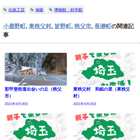
伝統工芸
体験
博物館・科学館
小鹿野町
,
東秩父村
,
皆野町
,
秩父市
,
長瀞町
の関連記
事
彩甲斐街道出会いの丘（秩父
東秩父村 和紙の里（東秩父
市）
村）
2021年4月18日
2021年4月18日