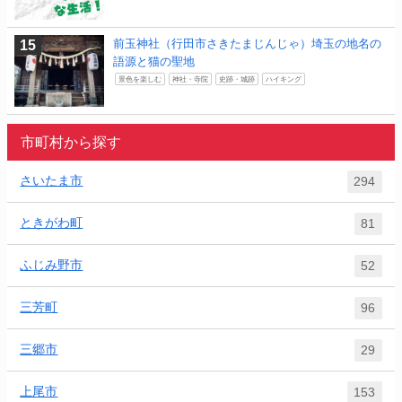
前玉神社（行田市さきたまじんじゃ）埼玉の地名の
語源と猫の聖地
景色を楽しむ
神社・寺院
史跡・城跡
ハイキング
市町村から探す
さいたま市
294
ときがわ町
81
ふじみ野市
52
三芳町
96
三郷市
29
上尾市
153