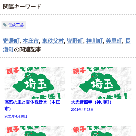
関連キーワード
伝統工芸
寄居町
,
本庄市
,
東秩父村
,
皆野町
,
神川町
,
美里町
,
長
瀞町
の関連記事
高窓の里と百体観音堂（本庄
大光普照寺（神川町）
市）
2021年4月18日
2021年4月18日