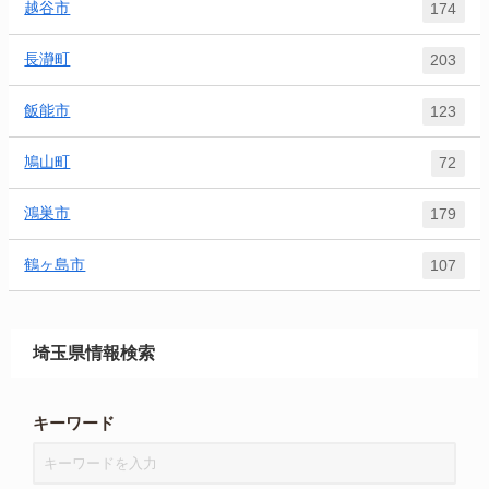
越谷市
174
長瀞町
203
飯能市
123
鳩山町
72
鴻巣市
179
鶴ヶ島市
107
埼玉県情報検索
キーワード