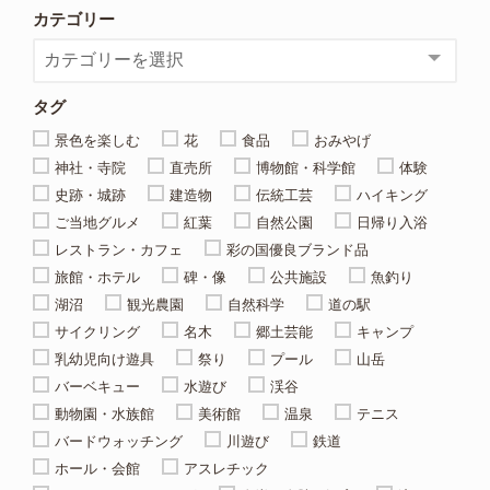
カテゴリー
タグ
景色を楽しむ
花
食品
おみやげ
神社・寺院
直売所
博物館・科学館
体験
史跡・城跡
建造物
伝統工芸
ハイキング
ご当地グルメ
紅葉
自然公園
日帰り入浴
レストラン・カフェ
彩の国優良ブランド品
旅館・ホテル
碑・像
公共施設
魚釣り
湖沼
観光農園
自然科学
道の駅
サイクリング
名木
郷土芸能
キャンプ
乳幼児向け遊具
祭り
プール
山岳
バーベキュー
水遊び
渓谷
動物園・水族館
美術館
温泉
テニス
バードウォッチング
川遊び
鉄道
ホール・会館
アスレチック