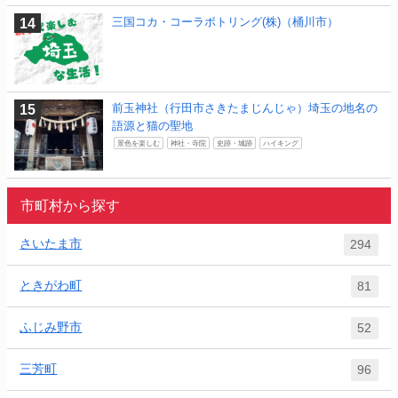
三国コカ・コーラボトリング(株)（桶川市）
前玉神社（行田市さきたまじんじゃ）埼玉の地名の
語源と猫の聖地
景色を楽しむ
神社・寺院
史跡・城跡
ハイキング
市町村から探す
さいたま市
294
ときがわ町
81
ふじみ野市
52
三芳町
96