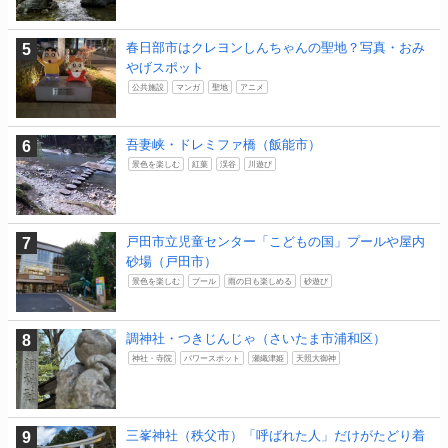
春日部市はクレヨンしんちゃんの聖地？写真・おみ
やげスポット
公共施設
マンガ
聖地
アニメ
吾妻峡・ドレミファ橋（飯能市）
景色を楽しむ
紅葉
渓谷
川遊び
戸田市立児童センター「こどもの国」プールや屋内
砂場（戸田市）
景色を楽しむ
プール
雨の日も楽しめる
砂遊び
調神社・つきじんじゃ（さいたま市浦和区）
神社・寺院
パワースポット
瀬織津姫
天照大御神
三峯神社（秩父市）「呼ばれた人」だけがたどり着