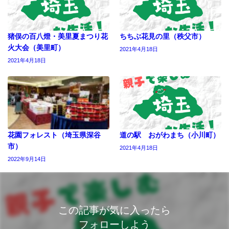
猪俣の百八燈・美里夏まつり花
ちちぶ花見の里（秩父市）
火大会（美里町）
2021年4月18日
2021年4月18日
花園フォレスト（埼玉県深谷
道の駅 おがわまち（小川町）
市）
2021年4月18日
2022年9月14日
この記事が気に入ったら
フォローしよう