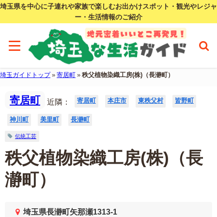
埼玉県を中心に子連れや家族で楽しむお出かけスポット・観光やレジャ
ー・生活情報のご紹介
埼玉ガイドトップ
»
寄居町
»
秩父植物染織工房(株)（長瀞町）
寄居町
寄居町
本庄市
東秩父村
皆野町
近隣：
神川町
美里町
長瀞町
伝統工芸
秩父植物染織工房(株)（長
瀞町）
埼玉県長瀞町矢那瀬1313-1