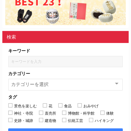
検索
キーワード
カテゴリー
タグ
景色を楽しむ
花
食品
おみやげ
神社・寺院
直売所
博物館・科学館
体験
史跡・城跡
建造物
伝統工芸
ハイキング