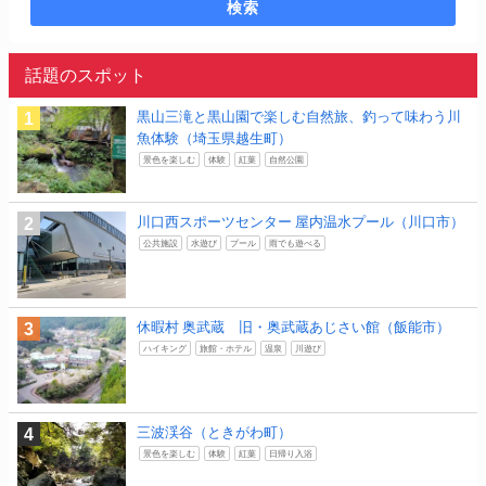
検索
話題のスポット
黒山三滝と黒山園で楽しむ自然旅、釣って味わう川
魚体験（埼玉県越生町）
景色を楽しむ
体験
紅葉
自然公園
川口西スポーツセンター 屋内温水プール（川口市）
公共施設
水遊び
プール
雨でも遊べる
休暇村 奥武蔵 旧・奥武蔵あじさい館（飯能市）
ハイキング
旅館・ホテル
温泉
川遊び
三波渓谷（ときがわ町）
景色を楽しむ
体験
紅葉
日帰り入浴