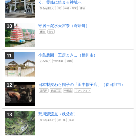
く、霊峰に鎮まる神域へ
景色を楽しむ
花
神社・寺院
体験
寄居玉淀水天宮祭（寄居町）
体験
祭り
小島農園 工房まきこ（桶川市）
おみやげ
観光農園
染物
日本製麦わら帽子の「田中帽子店」（春日部市）
直売所
伝統工芸
特産品
ファッション
荒川源流点（秩父市）
景色を楽しむ
碑・像
渓谷