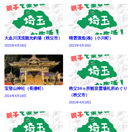
大血川渓流観光釣場（秩父市）
晴雲酒造(株)（小川町）
2021年4月18日
2021年4月18日
宝登山神社（長瀞町）
秩父34ヵ所観音霊場札所めぐり
（秩父市）
2021年4月18日
2021年4月18日