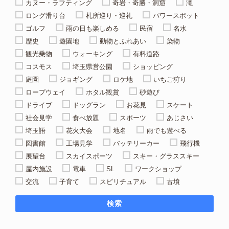
カヌー・ラフティング
奇岩・奇勝・洞窟
滝
ロング滑り台
札所巡り・巡礼
パワースポット
ゴルフ
雨の日も楽しめる
民宿
名水
歴史
遊園地
動物とふれあい
染物
観光乗物
ウォーキング
有料道路
コスモス
埼玉県営公園
ショッピング
庭園
ジョギング
ロケ地
いちご狩り
ロープウェイ
ホタル観賞
砂遊び
ドライブ
ドッグラン
お花見
スケート
社会見学
食べ放題
スポーツ
あじさい
埼玉語
花火大会
地名
雨でも遊べる
図書館
工場見学
バッテリーカー
飛行機
展望台
スカイスポーツ
スキー・グラススキー
屋内施設
電車
SL
ワークショップ
交流
子育て
スピリチュアル
古墳
検索