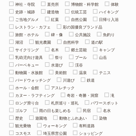
神社・寺院
直売所
博物館・科学館
体験
史跡・城跡
建造物
伝統工芸
ハイキング
ご当地グルメ
紅葉
自然公園
日帰り入浴
レストラン・カフェ
彩の国優良ブランド品
旅館・ホテル
碑・像
公共施設
魚釣り
湖沼
観光農園
自然科学
道の駅
サイクリング
名木
郷土芸能
キャンプ
乳幼児向け遊具
祭り
プール
山岳
バーベキュー
水遊び
渓谷
動物園・水族館
美術館
温泉
テニス
バードウォッチング
川遊び
鉄道
ホール・会館
アスレチック
カヌー・ラフティング
奇岩・奇勝・洞窟
滝
ロング滑り台
札所巡り・巡礼
パワースポット
ゴルフ
雨の日も楽しめる
民宿
名水
歴史
遊園地
動物とふれあい
染物
観光乗物
ウォーキング
有料道路
コスモス
埼玉県営公園
ショッピング