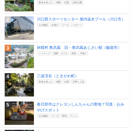
景色を楽しむ
体験
紅葉
自然公園
川口西スポーツセンター 屋内温水プール（川口市）
公共施設
水遊び
プール
スポーツ
休暇村 奥武蔵 旧・奥武蔵あじさい館（飯能市）
ハイキング
旅館・ホテル
温泉
川遊び
三波渓谷（ときがわ町）
景色を楽しむ
体験
紅葉
日帰り入浴
春日部市はクレヨンしんちゃんの聖地？写真・おみ
やげスポット
公共施設
マンガ
聖地
アニメ