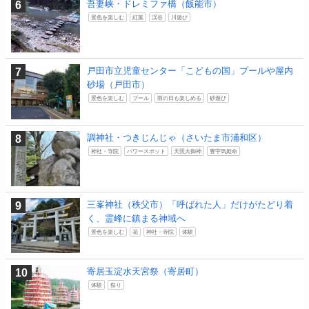
吾妻峡・ドレミファ橋（飯能市）
景色を楽しむ
紅葉
渓谷
川遊び
戸田市立児童センター「こどもの国」プールや屋内
砂場（戸田市）
景色を楽しむ
プール
雨の日も楽しめる
砂遊び
調神社・つきじんじゃ（さいたま市浦和区）
神社・寺院
パワースポット
天照大御神
豊宇気姫命
三峯神社（秩父市）「呼ばれた人」だけがたどり着
く、霊峰に鎮まる神域へ
景色を楽しむ
花
神社・寺院
体験
寄居玉淀水天宮祭（寄居町）
体験
祭り