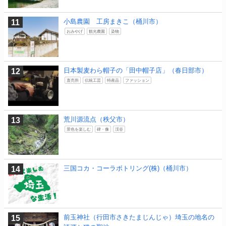
小島農園 工房まきこ（桶川市）
おみやげ
観光農園
染物
日本製麦わら帽子の「田中帽子店」（春日部市）
直売所
伝統工芸
特産品
ファッション
荒川源流点（秩父市）
景色を楽しむ
碑・像
渓谷
三国コカ・コーラボトリング(株)（桶川市）
前玉神社（行田市さきたまじんじゃ）埼玉の地名の