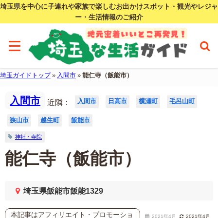
埼玉県を中心に子連れや家族で楽しむお出かけスポット・観光やレジャ
ー・生活情報のご紹介
埼玉ガイドトップ
»
入間市
»
能仁寺（飯能市）
入間市
入間市
日高市
横瀬町
毛呂山町
近隣：
狭山市
越生町
飯能市
神社・寺院
能仁寺（飯能市）
埼玉県飯能市飯能1329
本記事はアフィリエイト・プロモーショ
2021年4月
2021年4月