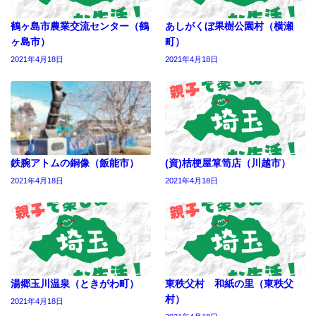
鶴ヶ島市農業交流センター（鶴
あしがくぼ果樹公園村（横瀬
ヶ島市）
町）
2021年4月18日
2021年4月18日
鉄腕アトムの銅像（飯能市）
(資)桔梗屋箪笥店（川越市）
2021年4月18日
2021年4月18日
湯郷玉川温泉（ときがわ町）
東秩父村 和紙の里（東秩父
村）
2021年4月18日