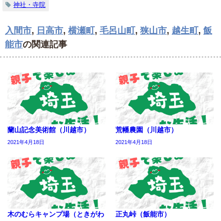
神社・寺院
入間市
,
日高市
,
横瀬町
,
毛呂山町
,
狭山市
,
越生町
,
飯
能市
の関連記事
蘭山記念美術館（川越市）
荒幡農園（川越市）
2021年4月18日
2021年4月18日
木のむらキャンプ場（ときがわ
正丸峠（飯能市）