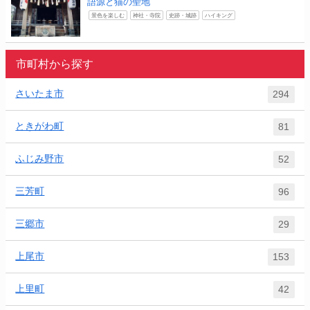
語源と猫の聖地
景色を楽しむ
神社・寺院
史跡・城跡
ハイキング
市町村から探す
さいたま市
294
ときがわ町
81
ふじみ野市
52
三芳町
96
三郷市
29
上尾市
153
上里町
42