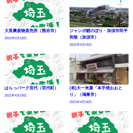
大里農産物直売所（熊谷市）
ジャンボ鯉のぼり・加須市民平
和祭（加須市）
2021年4月18日
2021年4月18日
はらっパーク宮代（宮代町）
(有)大一米菓「本手焼おおと
り」（鴻巣市）
2021年4月18日
2021年4月18日