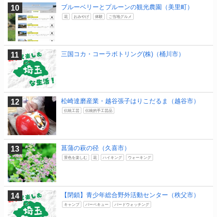
ブルーベリーとプルーンの観光農園（美里町）
花
おみやげ
体験
ご当地グルメ
三国コカ・コーラボトリング(株)（桶川市）
松崎達磨産業・越谷張子はりこだるま（越谷市）
伝統工芸
伝統的手工芸品
菖蒲の萩の径（久喜市）
景色を楽しむ
花
ハイキング
ウォーキング
【閉鎖】青少年総合野外活動センター（秩父市）
キャンプ
バーベキュー
バードウォッチング