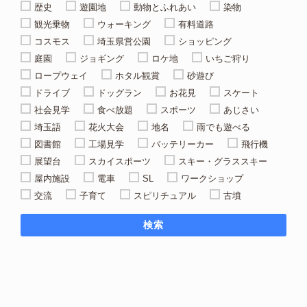
歴史
遊園地
動物とふれあい
染物
観光乗物
ウォーキング
有料道路
コスモス
埼玉県営公園
ショッピング
庭園
ジョギング
ロケ地
いちご狩り
ロープウェイ
ホタル観賞
砂遊び
ドライブ
ドッグラン
お花見
スケート
社会見学
食べ放題
スポーツ
あじさい
埼玉語
花火大会
地名
雨でも遊べる
図書館
工場見学
バッテリーカー
飛行機
展望台
スカイスポーツ
スキー・グラススキー
屋内施設
電車
SL
ワークショップ
交流
子育て
スピリチュアル
古墳
検索