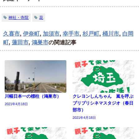
神社・寺院
花
久喜市
,
伊奈町
,
加須市
,
幸手市
,
杉戸町
,
桶川市
,
白岡
町
,
蓮田市
,
鴻巣市
の関連記事
川幅日本一の標柱（鴻巣市）
クレヨンしんちゃん 嵐を呼ぶ
ブリブリシネマスタジオ（春日
2021年4月18日
部市）
2021年4月18日