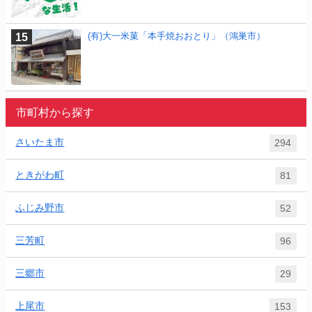
(有)大一米菓「本手焼おおとり」（鴻巣市）
市町村から探す
さいたま市
294
ときがわ町
81
ふじみ野市
52
三芳町
96
三郷市
29
上尾市
153