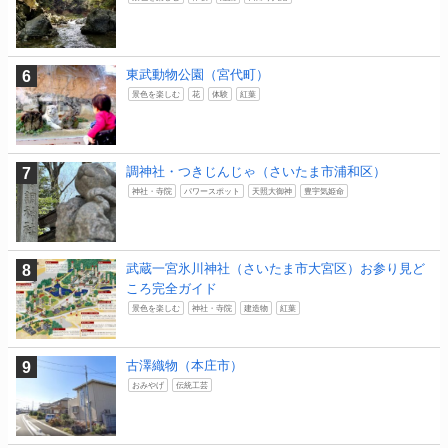
東武動物公園（宮代町）
景色を楽しむ
花
体験
紅葉
調神社・つきじんじゃ（さいたま市浦和区）
神社・寺院
パワースポット
天照大御神
豊宇気姫命
武蔵一宮氷川神社（さいたま市大宮区）お参り見ど
ころ完全ガイド
景色を楽しむ
神社・寺院
建造物
紅葉
古澤織物（本庄市）
おみやげ
伝統工芸