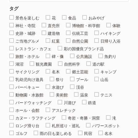
タグ
景色を楽しむ
花
食品
おみやげ
神社・寺院
直売所
博物館・科学館
体験
史跡・城跡
建造物
伝統工芸
ハイキング
ご当地グルメ
紅葉
自然公園
日帰り入浴
レストラン・カフェ
彩の国優良ブランド品
旅館・ホテル
碑・像
公共施設
魚釣り
湖沼
観光農園
自然科学
道の駅
サイクリング
名木
郷土芸能
キャンプ
乳幼児向け遊具
祭り
プール
山岳
バーベキュー
水遊び
渓谷
動物園・水族館
美術館
温泉
テニス
バードウォッチング
川遊び
鉄道
ホール・会館
アスレチック
カヌー・ラフティング
奇岩・奇勝・洞窟
滝
ロング滑り台
札所巡り・巡礼
パワースポット
ゴルフ
雨の日も楽しめる
民宿
名水