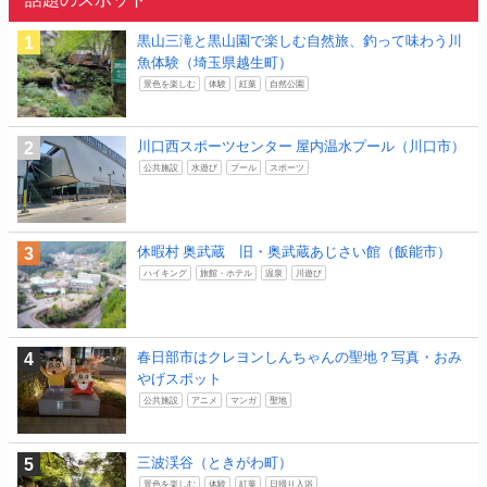
黒山三滝と黒山園で楽しむ自然旅、釣って味わう川
魚体験（埼玉県越生町）
景色を楽しむ
体験
紅葉
自然公園
川口西スポーツセンター 屋内温水プール（川口市）
公共施設
水遊び
プール
スポーツ
休暇村 奥武蔵 旧・奥武蔵あじさい館（飯能市）
ハイキング
旅館・ホテル
温泉
川遊び
春日部市はクレヨンしんちゃんの聖地？写真・おみ
やげスポット
公共施設
アニメ
マンガ
聖地
三波渓谷（ときがわ町）
景色を楽しむ
体験
紅葉
日帰り入浴