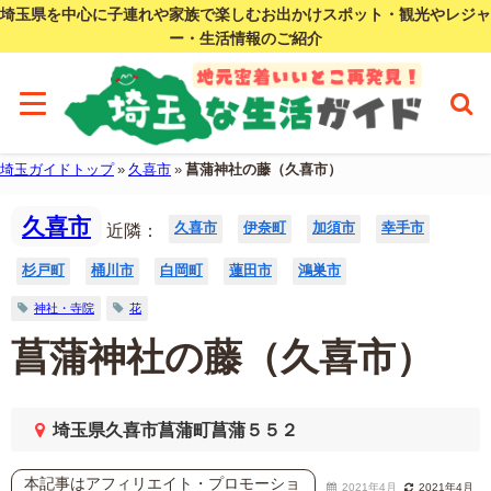
埼玉県を中心に子連れや家族で楽しむお出かけスポット・観光やレジャ
ー・生活情報のご紹介
埼玉ガイドトップ
»
久喜市
»
菖蒲神社の藤（久喜市）
久喜市
久喜市
伊奈町
加須市
幸手市
近隣：
杉戸町
桶川市
白岡町
蓮田市
鴻巣市
神社・寺院
花
菖蒲神社の藤（久喜市）
埼玉県久喜市菖蒲町菖蒲５５２
本記事はアフィリエイト・プロモーショ
2021年4月
2021年4月