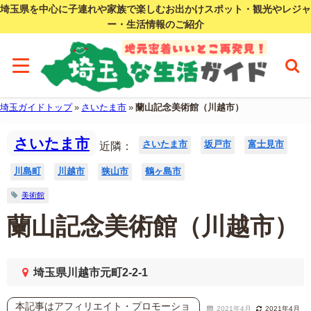
埼玉県を中心に子連れや家族で楽しむお出かけスポット・観光やレジャ
ー・生活情報のご紹介
埼玉ガイドトップ
»
さいたま市
»
蘭山記念美術館（川越市）
さいたま市
さいたま市
坂戸市
富士見市
近隣：
川島町
川越市
狭山市
鶴ヶ島市
美術館
蘭山記念美術館（川越市）
埼玉県川越市元町2-2-1
本記事はアフィリエイト・プロモーショ
2021年4月
2021年4月