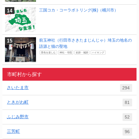
三国コカ・コーラボトリング(株)（桶川市）
前玉神社（行田市さきたまじんじゃ）埼玉の地名の
語源と猫の聖地
景色を楽しむ
神社・寺院
史跡・城跡
ハイキング
市町村から探す
さいたま市
294
ときがわ町
81
ふじみ野市
52
三芳町
96