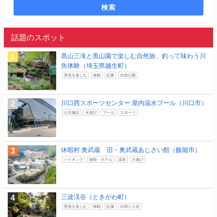
検索
話題のスポット
黒山三滝と黒山園で楽しむ自然旅、釣って味わう川
魚体験（埼玉県越生町）
景色を楽しむ
体験
紅葉
自然公園
川口西スポーツセンター 屋内温水プール（川口市）
公共施設
水遊び
プール
スポーツ
休暇村 奥武蔵 旧・奥武蔵あじさい館（飯能市）
ハイキング
旅館・ホテル
温泉
川遊び
三波渓谷（ときがわ町）
景色を楽しむ
体験
紅葉
日帰り入浴