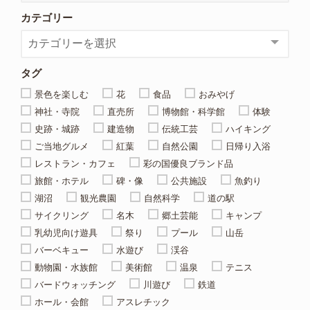
カテゴリー
タグ
景色を楽しむ
花
食品
おみやげ
神社・寺院
直売所
博物館・科学館
体験
史跡・城跡
建造物
伝統工芸
ハイキング
ご当地グルメ
紅葉
自然公園
日帰り入浴
レストラン・カフェ
彩の国優良ブランド品
旅館・ホテル
碑・像
公共施設
魚釣り
湖沼
観光農園
自然科学
道の駅
サイクリング
名木
郷土芸能
キャンプ
乳幼児向け遊具
祭り
プール
山岳
バーベキュー
水遊び
渓谷
動物園・水族館
美術館
温泉
テニス
バードウォッチング
川遊び
鉄道
ホール・会館
アスレチック