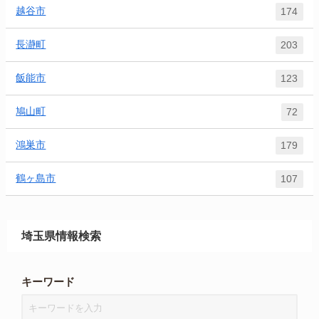
越谷市
174
長瀞町
203
飯能市
123
鳩山町
72
鴻巣市
179
鶴ヶ島市
107
埼玉県情報検索
キーワード