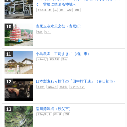
く、霊峰に鎮まる神域へ
景色を楽しむ
花
神社・寺院
体験
寄居玉淀水天宮祭（寄居町）
体験
祭り
小島農園 工房まきこ（桶川市）
おみやげ
観光農園
染物
日本製麦わら帽子の「田中帽子店」（春日部市）
直売所
伝統工芸
特産品
ファッション
荒川源流点（秩父市）
景色を楽しむ
碑・像
渓谷