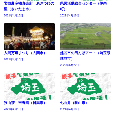
岩槻農産物直売所 あさつゆの
県民活動総合センター（伊奈
里（さいたま市）
町）
2021年4月18日
2021年4月18日
入間万燈まつり（入間市）
越谷市の田んぼアート（埼玉県
越谷市）
2021年4月18日
2022年6月22日
狭山茶 吉野園（日高市）
七曲井（狭山市）
2021年4月18日
2021年4月18日