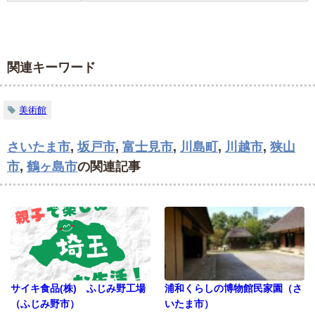
関連キーワード
美術館
さいたま市
,
坂戸市
,
富士見市
,
川島町
,
川越市
,
狭山
市
,
鶴ヶ島市
の関連記事
サイキ食品(株) ふじみ野工場
浦和くらしの博物館民家園（さ
（ふじみ野市）
いたま市）