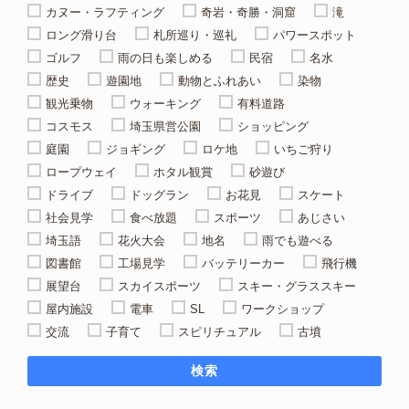
カヌー・ラフティング
奇岩・奇勝・洞窟
滝
ロング滑り台
札所巡り・巡礼
パワースポット
ゴルフ
雨の日も楽しめる
民宿
名水
歴史
遊園地
動物とふれあい
染物
観光乗物
ウォーキング
有料道路
コスモス
埼玉県営公園
ショッピング
庭園
ジョギング
ロケ地
いちご狩り
ロープウェイ
ホタル観賞
砂遊び
ドライブ
ドッグラン
お花見
スケート
社会見学
食べ放題
スポーツ
あじさい
埼玉語
花火大会
地名
雨でも遊べる
図書館
工場見学
バッテリーカー
飛行機
展望台
スカイスポーツ
スキー・グラススキー
屋内施設
電車
SL
ワークショップ
交流
子育て
スピリチュアル
古墳
検索