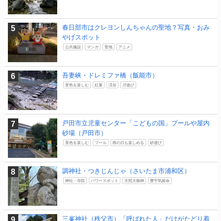
春日部市はクレヨンしんちゃんの聖地？写真・おみ
やげスポット
公共施設
マンガ
聖地
アニメ
吾妻峡・ドレミファ橋（飯能市）
景色を楽しむ
紅葉
渓谷
川遊び
戸田市立児童センター「こどもの国」プールや屋内
砂場（戸田市）
景色を楽しむ
プール
雨の日も楽しめる
砂遊び
調神社・つきじんじゃ（さいたま市浦和区）
神社・寺院
パワースポット
天照大御神
豊宇気姫命
三峯神社（秩父市）「呼ばれた人」だけがたどり着