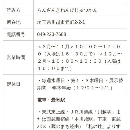
読み方
らんざんきねんびじゅつかん
所在地
埼玉県川越市元町2-2-1
電話番号
049-223-7688
＜３月〜１１月＞１０：００〜１７：０
０（入場は１６：３０まで） ＜１２月〜
営業時間
２月＞１０：００〜１６：３０（入場は
１６：００まで）
・毎週水曜日 ・第１・３木曜日 ・展示替
定休日
期間 ・年木年始（１２/２１〜１/１）
電車・最寄駅
・東武東上線・ＪＲ川越線「川越駅」ま
たは西武新宿線「本川越駅」下車 東武
バス（蔵のまち経由）「札の辻」よりす