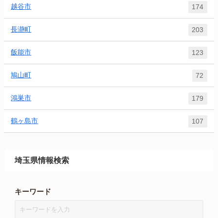
越谷市
174
長瀞町
203
飯能市
123
鳩山町
72
鴻巣市
179
鶴ヶ島市
107
埼玉県情報検索
キーワード