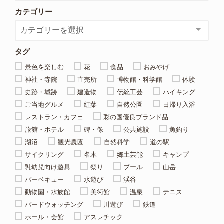
カテゴリー
タグ
景色を楽しむ
花
食品
おみやげ
神社・寺院
直売所
博物館・科学館
体験
史跡・城跡
建造物
伝統工芸
ハイキング
ご当地グルメ
紅葉
自然公園
日帰り入浴
レストラン・カフェ
彩の国優良ブランド品
旅館・ホテル
碑・像
公共施設
魚釣り
湖沼
観光農園
自然科学
道の駅
サイクリング
名木
郷土芸能
キャンプ
乳幼児向け遊具
祭り
プール
山岳
バーベキュー
水遊び
渓谷
動物園・水族館
美術館
温泉
テニス
バードウォッチング
川遊び
鉄道
ホール・会館
アスレチック