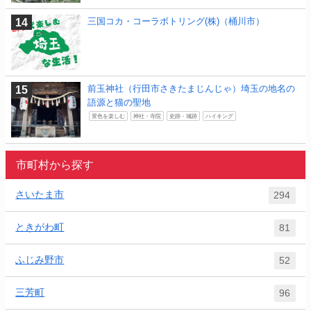
三国コカ・コーラボトリング(株)（桶川市）
前玉神社（行田市さきたまじんじゃ）埼玉の地名の
語源と猫の聖地
景色を楽しむ
神社・寺院
史跡・城跡
ハイキング
市町村から探す
さいたま市
294
ときがわ町
81
ふじみ野市
52
三芳町
96