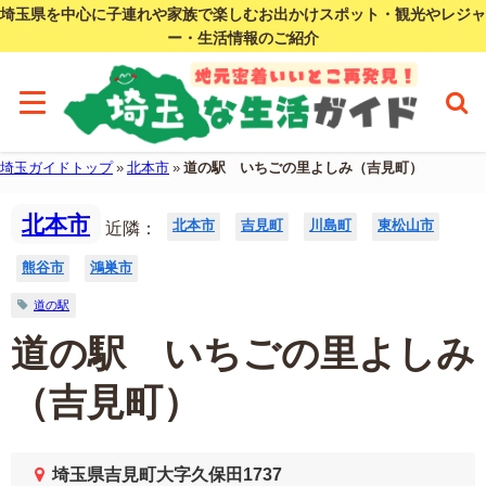
埼玉県を中心に子連れや家族で楽しむお出かけスポット・観光やレジャ
ー・生活情報のご紹介
埼玉ガイドトップ
»
北本市
»
道の駅 いちごの里よしみ（吉見町）
北本市
北本市
吉見町
川島町
東松山市
近隣：
熊谷市
鴻巣市
道の駅
道の駅 いちごの里よしみ
（吉見町）
埼玉県吉見町大字久保田1737