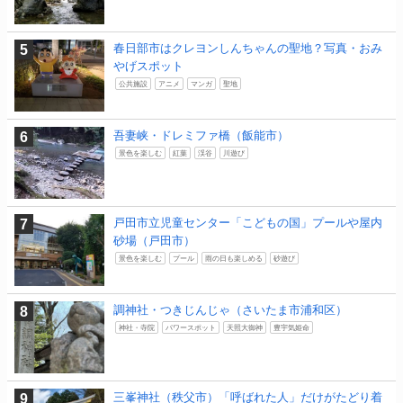
春日部市はクレヨンしんちゃんの聖地？写真・おみ
やげスポット
公共施設
アニメ
マンガ
聖地
吾妻峡・ドレミファ橋（飯能市）
景色を楽しむ
紅葉
渓谷
川遊び
戸田市立児童センター「こどもの国」プールや屋内
砂場（戸田市）
景色を楽しむ
プール
雨の日も楽しめる
砂遊び
調神社・つきじんじゃ（さいたま市浦和区）
神社・寺院
パワースポット
天照大御神
豊宇気姫命
三峯神社（秩父市）「呼ばれた人」だけがたどり着