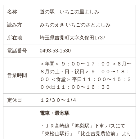
名称
道の駅 いちごの里よしみ
読み方
みちのえき いちごのさとよしみ
所在地
埼玉県吉見町大字久保田1737
電話番号
0493-53-1530
＜年間＞ ９：００〜１７：００ ＜６月〜
８月の土・日・祝日＞ ９：００〜１８：
営業時間
００ ＜食堂＞ 平日１１：００〜１５：３
０ 休日１１：００〜１６：３０
定休日
１２/３０〜１/４
電車・最寄駅
・ＪＲ高崎線「鴻巣駅」下車 バスにて
「東松山駅行」 「比企吉見農協前」 より