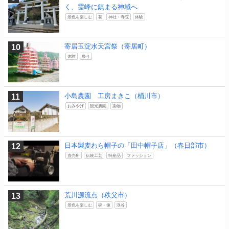
く、霊峰に鎮まる神域へ
景色を楽しむ
花
神社・寺院
体験
寄居玉淀水天宮祭（寄居町）
体験
祭り
小島農園 工房まきこ（桶川市）
おみやげ
観光農園
染物
日本製麦わら帽子の「田中帽子店」（春日部市）
直売所
伝統工芸
特産品
ファッション
荒川源流点（秩父市）
景色を楽しむ
碑・像
渓谷