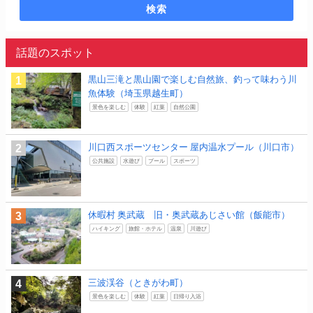
検索
話題のスポット
黒山三滝と黒山園で楽しむ自然旅、釣って味わう川
魚体験（埼玉県越生町）
景色を楽しむ
体験
紅葉
自然公園
川口西スポーツセンター 屋内温水プール（川口市）
公共施設
水遊び
プール
スポーツ
休暇村 奥武蔵 旧・奥武蔵あじさい館（飯能市）
ハイキング
旅館・ホテル
温泉
川遊び
三波渓谷（ときがわ町）
景色を楽しむ
体験
紅葉
日帰り入浴