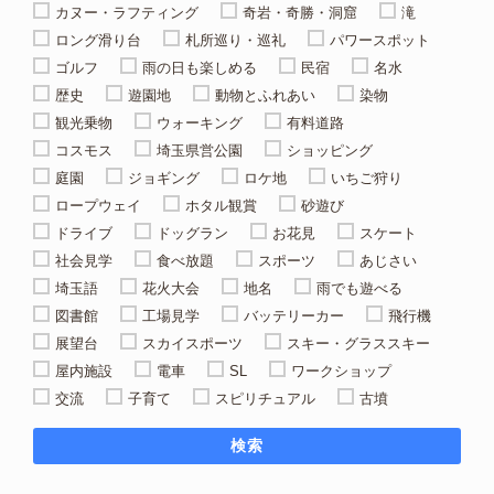
カヌー・ラフティング
奇岩・奇勝・洞窟
滝
ロング滑り台
札所巡り・巡礼
パワースポット
ゴルフ
雨の日も楽しめる
民宿
名水
歴史
遊園地
動物とふれあい
染物
観光乗物
ウォーキング
有料道路
コスモス
埼玉県営公園
ショッピング
庭園
ジョギング
ロケ地
いちご狩り
ロープウェイ
ホタル観賞
砂遊び
ドライブ
ドッグラン
お花見
スケート
社会見学
食べ放題
スポーツ
あじさい
埼玉語
花火大会
地名
雨でも遊べる
図書館
工場見学
バッテリーカー
飛行機
展望台
スカイスポーツ
スキー・グラススキー
屋内施設
電車
SL
ワークショップ
交流
子育て
スピリチュアル
古墳
検索