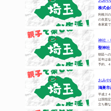
おみや
株式会
利根川の
の良質な
各家庭で
す。無添
「彩の国
神社・
聖神社
朝廷への
近年は金
予約、４
然銅採掘
おみや
鴻巣市
平成２４
は国指定
立ち雛な
モザイク