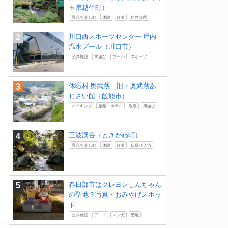
玉県越生町）
景色を楽しむ
体験
紅葉
自然公園
川口西スポーツセンター 屋内
温水プール（川口市）
公共施設
水遊び
プール
スポーツ
休暇村 奥武蔵 旧・奥武蔵あ
じさい館（飯能市）
ハイキング
旅館・ホテル
温泉
川遊び
三波渓谷（ときがわ町）
景色を楽しむ
体験
紅葉
日帰り入浴
春日部市はクレヨンしんちゃん
の聖地？写真・おみやげスポッ
ト
公共施設
アニメ
マンガ
聖地