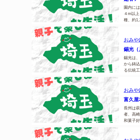
園内には
４m以上
種、約1
すること
おみや
錫光（
錫光は、
から鋳込
る伝統工
今の生活
います。.
おみや
富久屋
長州は萩
者、高崎
和菓子好
にこだわ