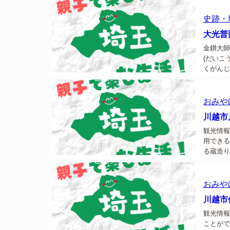
鴻巣のメイ
史跡・
大光普
金鑚大師
(だいこ
くがんじ
では縁起
おみや
川越市
観光情報
用できる
る蔵造り
ます。...
おみや
川越市
観光情報
ことがで