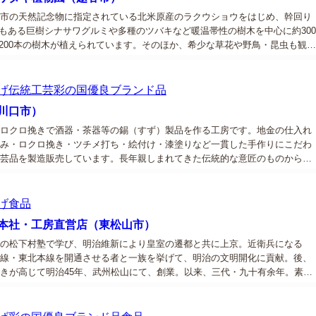
市の天然記念物に指定されている北米原産のラクウショウをはじめ、幹回り
もある巨樹シナサワグルミや多種のツバキなど暖温帯性の樹木を中心に約300
,200本の樹木が植えられています。そのほか、希少な草花や野鳥・昆虫も観察
ができます。...
げ
伝統工芸
彩の国優良ブランド品
川口市）
ロクロ挽きで酒器・茶器等の錫（すず）製品を作る工房です。地金の仕入れ
み・ロクロ挽き・ツチメ打ち・絵付け・漆塗りなど一貫した手作りにこだわ
芸品を製造販売しています。長年親しまれてきた伝統的な意匠のものから、
様式にもあったものまで、錫の特徴を生かした丁寧なモノづくりを心掛けて
..
げ
食品
本社・工房直営店（東松山市）
の松下村塾で学び、明治維新により皇室の遷都と共に上京。近衛兵になる
線・東北本線を開通させる者と一族を挙げて、明治の文明開化に貢献。後、
きが高じて明治45年、武州松山にて、創業。以来、三代・九十有余年。素材
り、水にこだわり、一生懸命、和菓子造りに精進してまいりました。...