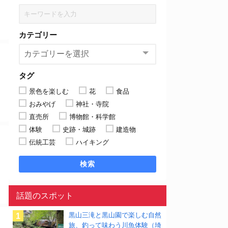
カテゴリー
タグ
景色を楽しむ
花
食品
おみやげ
神社・寺院
直売所
博物館・科学館
体験
史跡・城跡
建造物
伝統工芸
ハイキング
検索
話題のスポット
黒山三滝と黒山園で楽しむ自然
旅、釣って味わう川魚体験（埼