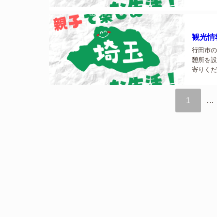
観光情
行田市の
憩所を設
寄りくださ
1
…