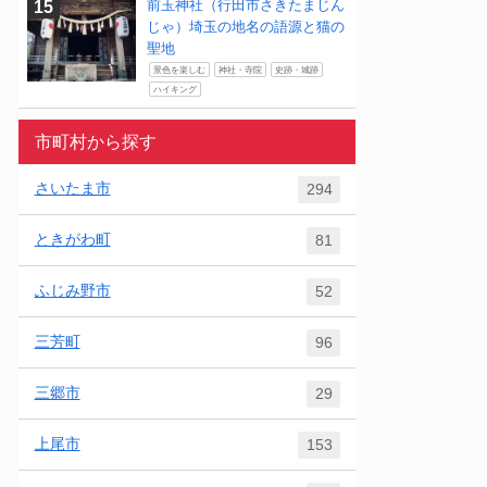
前玉神社（行田市さきたまじん
じゃ）埼玉の地名の語源と猫の
聖地
景色を楽しむ
神社・寺院
史跡・城跡
ハイキング
市町村から探す
さいたま市
294
ときがわ町
81
ふじみ野市
52
三芳町
96
三郷市
29
上尾市
153