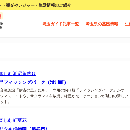
ト・観光やレジャー・生活情報のご紹介
埼玉ガイド記事一覧
埼玉県の基礎情報
生
楽しむ
湖沼
魚釣り
里フィッシングパーク（滑川町）
交流施設「伊古の里」にルアー専用の釣り堀「フィッシングパーク」がオー
ジマス、イトウ、サクラマスを放流。緑豊かなロケーションが魅力の新しい
ト。...
楽しむ
紅葉
花
リタキ植物園（越谷市）