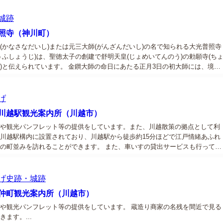
ン...
城跡
照寺（神川町）
(かなさなだいし)または元三大師(がんざんだいし)の名で知られる大光普照寺
うふしょうじ)は、聖徳太子の創建で舒明天皇(じょめいてんのう)の勅願寺(ち
)と伝えられています。 金鑚大師の命日にあたる正月3日の初大師には、境内
物のだるま市が開かれ、善男善女の初詣とあいまって大変な賑わいです。...
げ
川越駅観光案内所（川越市）
や観光パンフレット等の提供をしています。また、川越散策の拠点として利
川越駅構内に設置されており、川越駅から徒歩約15分ほどで江戸情緒あふれ
の町並みを訪れることができます。 また、車いすの貸出サービスも行ってい
げ
史跡・城跡
仲町観光案内所（川越市）
や観光パンフレット等の提供をしています。 蔵造り商家の名残を間近で見る
きます。...