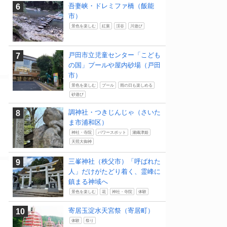
吾妻峡・ドレミファ橋（飯能
市）
景色を楽しむ
紅葉
渓谷
川遊び
戸田市立児童センター「こども
ょ
の国」プールや屋内砂場（戸田
市）
景色を楽しむ
プール
雨の日も楽しめる
砂遊び
調神社・つきじんじゃ（さいた
ま市浦和区）
神社・寺院
パワースポット
瀬織津姫
天照大御神
三峯神社（秩父市）「呼ばれた
人」だけがたどり着く、霊峰に
鎮まる神域へ
景色を楽しむ
花
神社・寺院
体験
寄居玉淀水天宮祭（寄居町）
体験
祭り