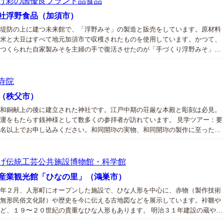
げ
彩の国優良ブランド品
食品
社浮野食品（加須市）
堤防の上に建つ未来館で、「浮野みそ」の製造と販売をしています。原材料
米と大豆はすべて地元加須市で収穫されたものを使用しています。かつて、
つくられた自家製みそを主婦の手で復活させたのが「手づくり浮野みそ」で
加でじっくり発酵熟成させた安心安全な、おいしい昔ながらの味噌です。
優良ブラ...
寺院
（秩父市）
和銅献上の後に建立された神社です。江戸中期の荘厳な本殿と彫刻は必見。
運をもたらす銭神様として数多くの参拝者が訪れています。 見学ツアー：要
名以上でお申し込みください。和同開珎の実物、和同開珎の製作に至った自
跡を見学できます。...
げ
伝統工芸
公共施設
博物館・科学館
産業観光館「ひなの里」（鴻巣市）
年２月、人形町にオープンした施設で、ひな人形を中心に、赤物（製作技術
無形民俗文化財）や歴史を今に伝える古地図などを展示しています。裃雛や
ど、１９〜２０世紀の貴重なひな人形もあります。 明治３１年建設の蔵や、
アートで彩られた多目的広場も見所です。 お土産には、赤物や川幅グルメ、