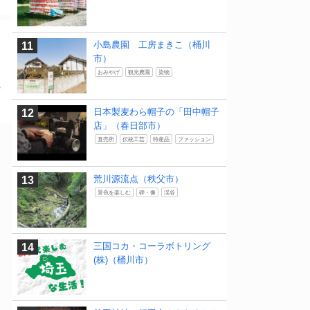
小島農園 工房まきこ（桶川
市）
おみやげ
観光農園
染物
ち
日本製麦わら帽子の「田中帽子
店」（春日部市）
直売所
伝統工芸
特産品
ファッション
荒川源流点（秩父市）
景色を楽しむ
碑・像
渓谷
三国コカ・コーラボトリング
(株)（桶川市）