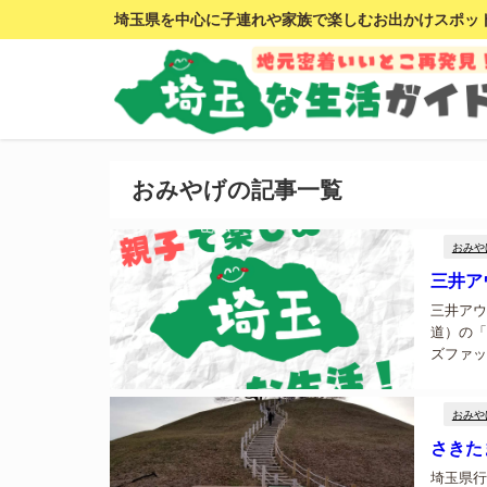
埼玉県を中心に子連れや家族で楽しむお出かけスポッ
おみやげの記事一覧
おみや
三井ア
三井アウ
道）の「
ズファッ
200店
おみや
さきた
埼玉県行