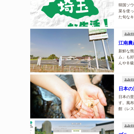
韓国ソウ
菜を使っ
た旬なキ
ます。...
おみや
江南農
新鮮な熊
ム」も好
んやＢ級
です。饅
おかあさ
おみや
日本の
日本の里
す。風布
館（レス
（レスト
けだれにこ
おみや