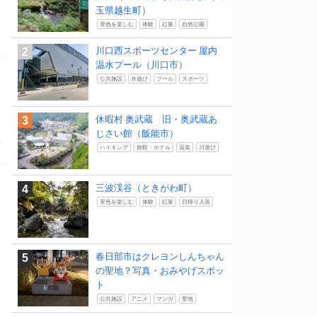
玉県越生町）
景色を楽しむ
体験
紅葉
自然公園
川口西スポーツセンター 屋内
温水プール（川口市）
公共施設
水遊び
プール
スポーツ
休暇村 奥武蔵 旧・奥武蔵あ
じさい館（飯能市）
ま
ハイキング
旅館・ホテル
温泉
川遊び
三波渓谷（ときがわ町）
景色を楽しむ
体験
紅葉
日帰り入浴
春日部市はクレヨンしんちゃん
の聖地？写真・おみやげスポッ
ト
公共施設
アニメ
マンガ
聖地