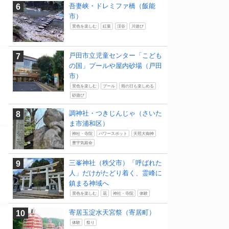
吾妻峡・ドレミファ橋（飯能
市）
景色を楽しむ
紅葉
渓谷
川遊び
戸田市立児童センター「こども
の国」プールや屋内砂場（戸田
市）
景色を楽しむ
プール
雨の日も楽しめる
砂遊び
調神社・つきじんじゃ（さいた
ま市浦和区）
神社・寺院
パワースポット
天照大御神
豊宇気姫命
三峯神社（秩父市）「呼ばれた
人」だけがたどり着く、霊峰に
鎮まる神域へ
景色を楽しむ
花
神社・寺院
体験
寄居玉淀水天宮祭（寄居町）
体験
祭り