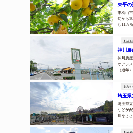
東平の
東松山市
旬から1
ち11カ
す。確認
は市内...
おみや
神川農
神川農産
オアシス
（通年）
穫祭が開
花、苗木.
おみや
埼玉県
埼玉県立
などが配
川をささ
や、水の
ンド」が
おみや