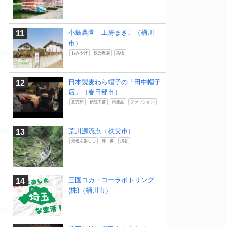
小島農園 工房まきこ（桶川
市）
おみやげ
観光農園
染物
日本製麦わら帽子の「田中帽子
店」（春日部市）
直売所
伝統工芸
特産品
ファッション
荒川源流点（秩父市）
景色を楽しむ
碑・像
渓谷
三国コカ・コーラボトリング
(株)（桶川市）