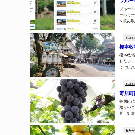
ブルー
ブルーベ
ーベリー
を摘み取
ンの栽培
観光協会」
おみや
榎本牧
榎本牧場
したジェ
では出来
サギなど
道具はレン
おみや
寄居町
寄居町に
取りや直
豆、紅富
ます。甘
収穫時期 
おみや