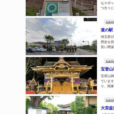
なスポッ
つ方々に
ンを感じ
観光地と
おみや
道の駅
埼玉県川
歴史を持
長い間栄
伝統的な
る理由です
おみや
宝登山
宝登山神
ています
り、関東
の天皇で
日本武尊の
おみや
大宮盆