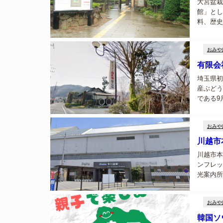
大宮盆栽
館」とし
料、歴史
栽の文化
のづくり案
おみや
有限会
埼玉県初
産ぶどう
である9
す。量よ
生秘話を.
おみや
川越市
川越市本
ンフレッ
光案内所で
おみや
韓国ソ