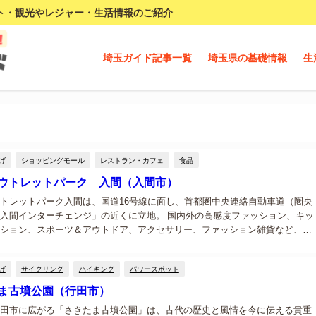
ト・観光やレジャー・生活情報のご紹介
埼玉ガイド記事一覧
埼玉県の基礎情報
生
げ
ショッピングモール
レストラン・カフェ
食品
ウトレットパーク 入間（入間市）
トレットパーク入間は、国道16号線に面し、首都圏中央連絡自動車道（圏央
入間インターチェンジ」の近くに立地。 国内外の高感度ファッション、キッ
ション、スポーツ＆アウトドア、アクセサリー、ファッション雑貨など、約
舗の多彩な有力ブランドが揃っています。...
げ
サイクリング
ハイキング
パワースポット
ま古墳公園（行田市）
田市に広がる「さきたま古墳公園」は、古代の歴史と風情を今に伝える貴重