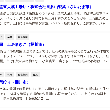
堂東大成工場店・株式会社喜多山製菓（さいたま市）
喜多山製菓の鉄道博物館近くの『きせい堂東大成工場店』では30台駐車スペ
え、ゆっくり席に座り無料でお茶とお煎餅の試食をしながら、工場直売のし
けます。土日には手焼体験を実施。イベント期間もあり、ご家族のレジャー
ご利用下さい。 国産米１００％の良質の原材料を使用し自慢の火＝釜で焼い
煎...
げ
染物
観光農園
園 工房まきこ（桶川市）
ある「小島農園 工房まきこ」では、紅花の栽培から染めまで全行程が体験で
、ドライフラワーでのリース作りが体験できます（要予約２日前より）。 紅
桶川市は伝統の染め物です。 小島農園 工房まきこでの紅花染め体験は、ハン
1,200円～、スカーフ染め 2,500円～となっています。詳しくは直接ご確...
げ
体験
観光農園
食品
梨狩り（桶川市）
各地の農園では梨狩りをお楽しみ頂けます。桶川市の梨狩りの時期は８月〜
です。 体験を希望する場合は各農園にお問合せください。 わくわく体験村
 埼玉県桶川市小針領家514-2 ...