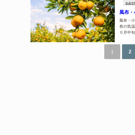
おみや
風布・
風布・小
有の気温
０月中旬
木が広が
久礼駅から
1
2