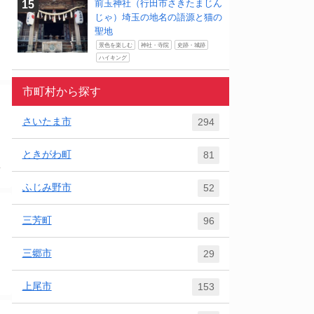
前玉神社（行田市さきたまじん
じゃ）埼玉の地名の語源と猫の
初
聖地
景色を楽しむ
神社・寺院
史跡・城跡
ハイキング
市町村から探す
さいたま市
294
ときがわ町
81
収
ふじみ野市
52
三芳町
96
三郷市
29
上尾市
153