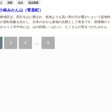
げ
体験
名水
観光農園
小林みかん山（寄居町）
林地区は、四方を山に囲まれ、低地よりも高い所の方が暖かいという盆地特
の逆転現象を生かし、日本のみかん産地の北限として有名です。収穫期の１
から１２月中旬には、山の斜面いっぱいに、たくさんの実をつけたみかんの
ります。 風布・小林みかん山でのみかん狩り 寄居町風布地区は、秩父鉄道波
風...
3
4
…
9