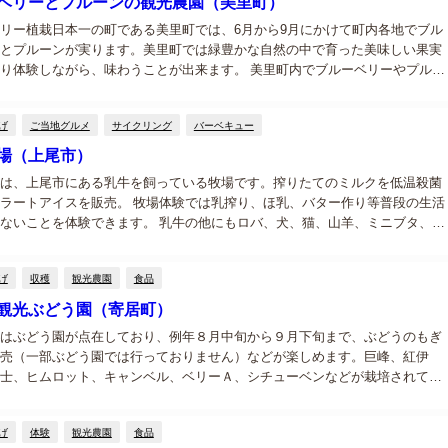
ベリーとプルーンの観光農園（美里町）
リー植栽日本一の町である美里町では、6月から9月にかけて町内各地でブル
とプルーンが実ります。美里町では緑豊かな自然の中で育った美味しい果実
り体験しながら、味わうことが出来ます。 美里町内でブルーベリーやプルー
・摘み取り体験などができる観光果樹園は25件ほどあり、詳しくは「美里町
...
げ
ご当地グルメ
サイクリング
バーベキュー
場（上尾市）
は、上尾市にある乳牛を飼っている牧場です。搾りたてのミルクを低温殺菌
ラートアイスを販売。 牧場体験では乳搾り、ほ乳、バター作り等普段の生活
ないことを体験できます。 乳牛の他にもロバ、犬、猫、山羊、ミニブタ、ウ
多種の動物もいます。バーベキュー場も併設されています。（場所の提供、
タ...
げ
収穫
観光農園
食品
観光ぶどう園（寄居町）
はぶどう園が点在しており、例年８月中旬から９月下旬まで、ぶどうのもぎ
売（一部ぶどう園では行っておりません）などが楽しめます。巨峰、紅伊
士、ヒムロット、キャンベル、ベリーＡ、シチューベンなどが栽培されてい
さと酸味がほどよいバランスでおいしいと評判です。 寄居町観光ぶどう園の
収穫時...
げ
体験
観光農園
食品