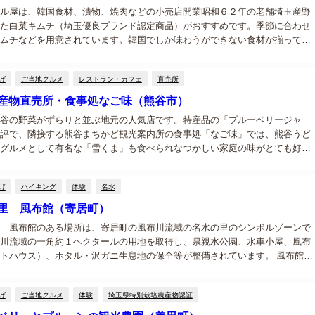
ル屋は、韓国食材、漬物、焼肉などの小売店開業昭和６２年の老舗埼玉産野
た白菜キムチ（埼玉優良ブランド認定商品）がおすすめです。季節に合わせ
ムチなどを用意されています。韓国でしか味わうができない食材が揃ってい
げ
ご当地グルメ
レストラン・カフェ
直売所
産物直売所・食事処なご味（熊谷市）
谷の野菜がずらりと並ぶ地元の人気店です。特産品の「ブルーベリージャ
評で、隣接する熊谷まちかど観光案内所の食事処「なご味」では、熊谷うど
グルメとして有名な「雪くま」も食べられなつかしい家庭の味がとても好評
頭は、小豆餡と餡に栗の渋皮煮を入れた限定品の２種類があります。 地元の
んがたで...
げ
ハイキング
体験
名水
里 風布館（寄居町）
 風布館のある場所は、寄居町の風布川流域の名水の里のシンボルゾーンで
川流域の一角約１ヘクタールの用地を取得し、県親水公園、水車小屋、風布
トハウス）、ホタル・沢ガニ生息地の保全等が整備されています。 風布館
ハウス）でのおすすめの食事 風布館（レストハウス）では、材料・製法・つ
だわ...
げ
ご当地グルメ
体験
埼玉県特別栽培農産物認証