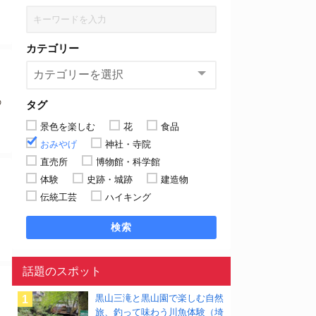
カテゴリー
の
タグ
景色を楽しむ
花
食品
おみやげ
神社・寺院
直売所
博物館・科学館
体験
史跡・城跡
建造物
伝統工芸
ハイキング
検索
話題のスポット
黒山三滝と黒山園で楽しむ自然
旅、釣って味わう川魚体験（埼