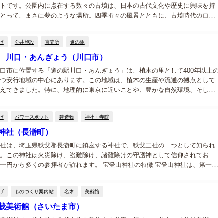
トです。公園内に点在する数々の古墳は、日本の古代文化や歴史に興味を持
とって、まさに夢のような場所。四季折々の風景とともに、古墳時代のロマ
ることができるこの公園は、家族やカップル、歴史好きな方々におすすめの
なってい...
げ
公共施設
直売所
道の駅
 川口・あんぎょう（川口市）
口市に位置する「道の駅川口・あんぎょう」は、植木の里として400年以上
つ安行地域の中心にあります。この地域は、植木の生産や流通の拠点として
えてきました。特に、地理的に東京に近いことや、豊かな自然環境、そして
技術が受け継がれていることが、安行の植木がブランドとして高く評価され
。...
げ
パワースポット
建造物
神社・寺院
神社（長瀞町）
社は、埼玉県秩父郡長瀞町に鎮座する神社で、秩父三社の一つとして知られ
。この神社は火災除け、盗難除け、諸難除けの守護神として信仰されてお
一円から多くの参拝者が訪れます。 宝登山神社の特徴 宝登山神社は、第一代
皇室の祖先である「神武天皇（神日本磐余彦尊）」を御祭神としています。
伝説...
げ
ものづくり案内帖
名木
美術館
栽美術館（さいたま市）