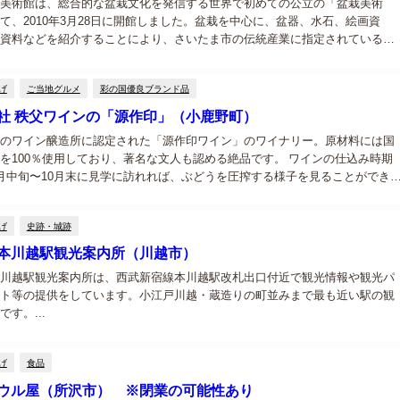
美術館は、総合的な盆栽文化を発信する世界で初めての公立の「盆栽美術
て、2010年3月28日に開館しました。盆栽を中心に、盆器、水石、絵画資
資料などを紹介することにより、さいたま市の伝統産業に指定されている盆
を、ひろく市の内外に発信しています。 ※埼玉県産業観光ガイドブック「も
内...
げ
ご当地グルメ
彩の国優良ブランド品
社 秩父ワインの「源作印」（小鹿野町）
のワイン醸造所に認定された「源作印ワイン」のワイナリー。原材料には国
を100％使用しており、著名な文人も認める絶品です。 ワインの仕込み時期
月中旬〜10月末に見学に訪れれば、ぶどうを圧搾する様子を見ることができ
り質のワイン造りを守るのも初代・源作の教えがあればこそ。秩父ワイン誕
..
げ
史跡・城跡
本川越駅観光案内所（川越市）
川越駅観光案内所は、西武新宿線本川越駅改札出口付近で観光情報や観光パ
ト等の提供をしています。小江戸川越・蔵造りの町並みまで最も近い駅の観
す。...
げ
食品
ウル屋（所沢市） ※閉業の可能性あり