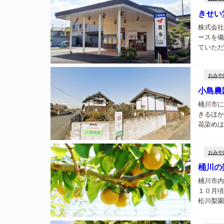
きせい
株式会社
ースを備
ていただ
としても
たさくさく
おみや
小島農
桶川市に
きるほか
花染めは
カチ染め
おみや
桶川の
桶川市内
１０月頃
松川梨園