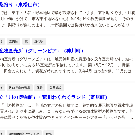
梨狩り（東松山市）
では、東平・大谷・野本地区で梨が栽培されています。東平地区では、9月
0月中旬にかけて、市内東平地区を中心に約18ヶ所の観光農園があり、そのう
所で、梨狩りが楽しめます。（一部農園では梨狩りが出来ないところがありま
してからお出かけ下さい。） 品種は豊水、新高などがあります。シーズン中
げ
直売所
花
道の駅
産物直売所（グリーンピア）（神川町）
物直売所（グリーンピア）は、地元神川産の農産物を扱う直売所です。道の
神川の向かいにあるJA直売所と隣接しています。 梨（8月〜12月）、野菜
、田舎まんじゅう、切花が特におすすめで、例年4月には植木祭、11月には
催され、多くの人出で賑わいます。 地元の新鮮な野菜、地元野菜、果物、
..
げ
乳幼児向け遊具
体験
公共施設
立「川の博物館」・荒川わくわくランド（寄居町）
「川の博物館」は、荒川の右岸の広い敷地に、魅力的な展示施設や親水施設
置された川や水に親しみ、楽しみながら学べる参加体験型の博物館です。荒
舟に乗りくだる疑似体験ができるアドベンチャーシアター「かわせみ号」
科学的性質を楽しみながら学べるウォーターアスレチック「荒川わくわくラ
人気です。...
げ
彩の国優良ブランド品
食品