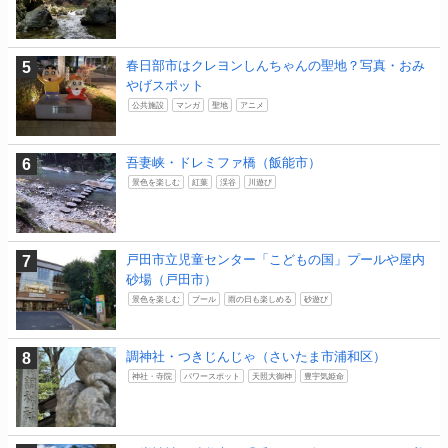
春日部市はクレヨンしんちゃんの聖地？写真・おみ
やげスポット
公共施設
マンガ
聖地
アニメ
吾妻峡・ドレミファ橋（飯能市）
景色を楽しむ
紅葉
渓谷
川遊び
戸田市立児童センター「こどもの国」プールや屋内
砂場（戸田市）
景色を楽しむ
プール
雨の日も楽しめる
砂遊び
調神社・つきじんじゃ（さいたま市浦和区）
神社・寺院
パワースポット
天照大御神
豊宇気姫命