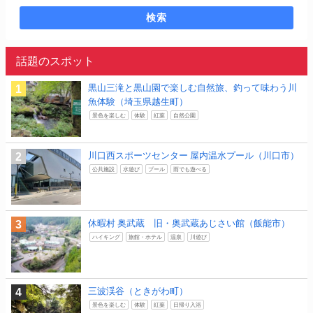
検索
話題のスポット
黒山三滝と黒山園で楽しむ自然旅、釣って味わう川
魚体験（埼玉県越生町）
景色を楽しむ
体験
紅葉
自然公園
川口西スポーツセンター 屋内温水プール（川口市）
公共施設
水遊び
プール
雨でも遊べる
休暇村 奥武蔵 旧・奥武蔵あじさい館（飯能市）
ハイキング
旅館・ホテル
温泉
川遊び
三波渓谷（ときがわ町）
景色を楽しむ
体験
紅葉
日帰り入浴