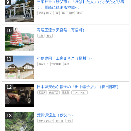
三峯神社（秩父市）「呼ばれた人」だけがたどり着
く、霊峰に鎮まる神域へ
景色を楽しむ
花
神社・寺院
体験
寄居玉淀水天宮祭（寄居町）
体験
祭り
小島農園 工房まきこ（桶川市）
おみやげ
観光農園
染物
日本製麦わら帽子の「田中帽子店」（春日部市）
直売所
伝統工芸
特産品
ファッション
荒川源流点（秩父市）
景色を楽しむ
碑・像
渓谷