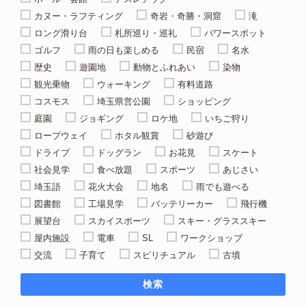
カヌー・ラフティング
奇岩・奇勝・洞窟
滝
ロング滑り台
札所巡り・巡礼
パワースポット
ゴルフ
雨の日も楽しめる
民宿
名水
歴史
遊園地
動物とふれあい
染物
観光乗物
ウォーキング
有料道路
コスモス
埼玉県営公園
ショッピング
庭園
ジョギング
ロケ地
いちご狩り
ロープウェイ
ホタル観賞
砂遊び
ドライブ
ドッグラン
お花見
スケート
社会見学
食べ放題
スポーツ
あじさい
埼玉語
花火大会
地名
雨でも遊べる
図書館
工場見学
バッテリーカー
飛行機
展望台
スカイスポーツ
スキー・グラススキー
屋内施設
電車
SL
ワークショップ
交流
子育て
スピリチュアル
古墳
検索