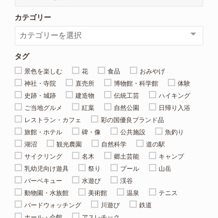
カテゴリー
タグ
景色を楽しむ
花
食品
おみやげ
神社・寺院
直売所
博物館・科学館
体験
史跡・城跡
建造物
伝統工芸
ハイキング
ご当地グルメ
紅葉
自然公園
日帰り入浴
レストラン・カフェ
彩の国優良ブランド品
旅館・ホテル
碑・像
公共施設
魚釣り
湖沼
観光農園
自然科学
道の駅
サイクリング
名木
郷土芸能
キャンプ
乳幼児向け遊具
祭り
プール
山岳
バーベキュー
水遊び
渓谷
動物園・水族館
美術館
温泉
テニス
バードウォッチング
川遊び
鉄道
ホール・会館
アスレチック