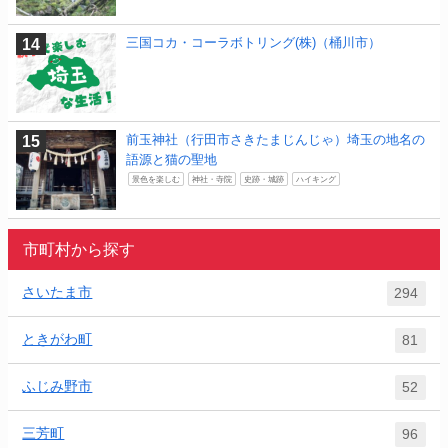
三国コカ・コーラボトリング(株)（桶川市）
前玉神社（行田市さきたまじんじゃ）埼玉の地名の
語源と猫の聖地
景色を楽しむ
神社・寺院
史跡・城跡
ハイキング
市町村から探す
さいたま市
294
ときがわ町
81
ふじみ野市
52
三芳町
96