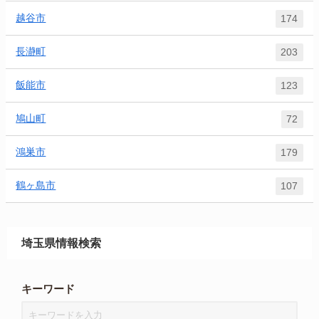
越谷市
174
長瀞町
203
飯能市
123
鳩山町
72
鴻巣市
179
鶴ヶ島市
107
埼玉県情報検索
キーワード