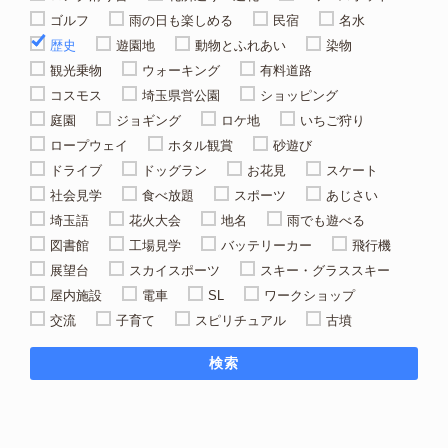
ゴルフ
雨の日も楽しめる
民宿
名水
歴史
遊園地
動物とふれあい
染物
観光乗物
ウォーキング
有料道路
コスモス
埼玉県営公園
ショッピング
庭園
ジョギング
ロケ地
いちご狩り
ロープウェイ
ホタル観賞
砂遊び
ドライブ
ドッグラン
お花見
スケート
社会見学
食べ放題
スポーツ
あじさい
埼玉語
花火大会
地名
雨でも遊べる
図書館
工場見学
バッテリーカー
飛行機
展望台
スカイスポーツ
スキー・グラススキー
屋内施設
電車
SL
ワークショップ
交流
子育て
スピリチュアル
古墳
検索