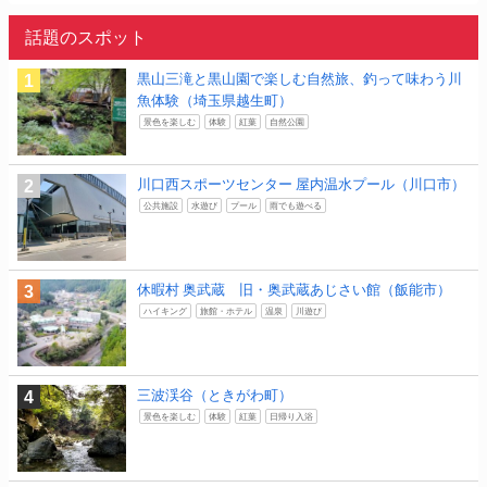
話題のスポット
黒山三滝と黒山園で楽しむ自然旅、釣って味わう川
魚体験（埼玉県越生町）
景色を楽しむ
体験
紅葉
自然公園
川口西スポーツセンター 屋内温水プール（川口市）
公共施設
水遊び
プール
雨でも遊べる
休暇村 奥武蔵 旧・奥武蔵あじさい館（飯能市）
ハイキング
旅館・ホテル
温泉
川遊び
三波渓谷（ときがわ町）
景色を楽しむ
体験
紅葉
日帰り入浴