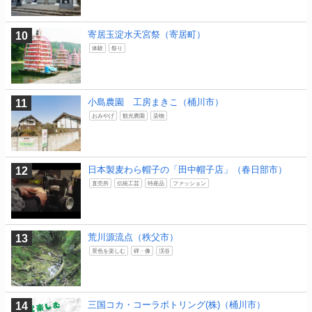
寄居玉淀水天宮祭（寄居町）
体験
祭り
小島農園 工房まきこ（桶川市）
おみやげ
観光農園
染物
日本製麦わら帽子の「田中帽子店」（春日部市）
直売所
伝統工芸
特産品
ファッション
荒川源流点（秩父市）
景色を楽しむ
碑・像
渓谷
三国コカ・コーラボトリング(株)（桶川市）