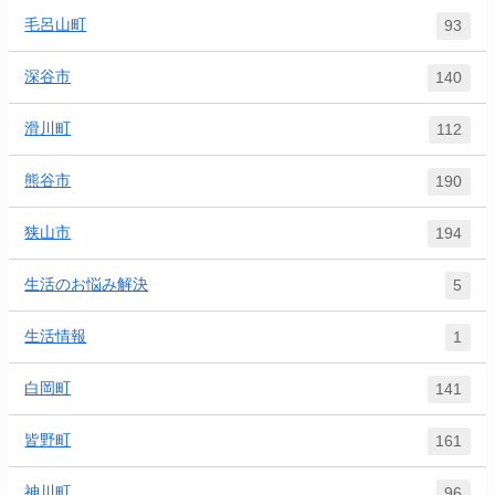
毛呂山町
93
深谷市
140
滑川町
112
熊谷市
190
狭山市
194
生活のお悩み解決
5
生活情報
1
白岡町
141
皆野町
161
神川町
96