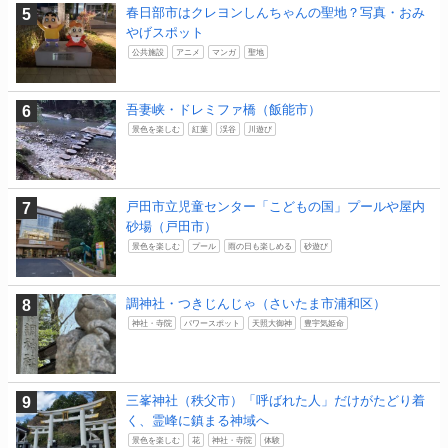
春日部市はクレヨンしんちゃんの聖地？写真・おみ
やげスポット
公共施設
アニメ
マンガ
聖地
吾妻峡・ドレミファ橋（飯能市）
景色を楽しむ
紅葉
渓谷
川遊び
戸田市立児童センター「こどもの国」プールや屋内
砂場（戸田市）
景色を楽しむ
プール
雨の日も楽しめる
砂遊び
調神社・つきじんじゃ（さいたま市浦和区）
神社・寺院
パワースポット
天照大御神
豊宇気姫命
三峯神社（秩父市）「呼ばれた人」だけがたどり着
く、霊峰に鎮まる神域へ
景色を楽しむ
花
神社・寺院
体験