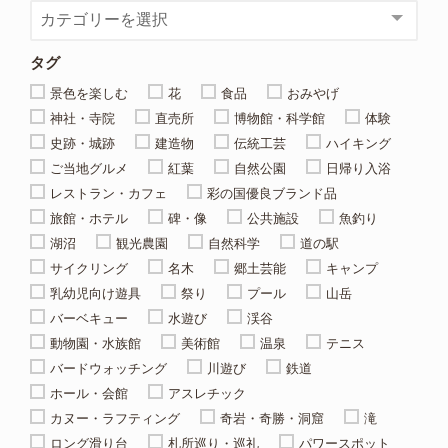
タグ
景色を楽しむ
花
食品
おみやげ
神社・寺院
直売所
博物館・科学館
体験
史跡・城跡
建造物
伝統工芸
ハイキング
ご当地グルメ
紅葉
自然公園
日帰り入浴
レストラン・カフェ
彩の国優良ブランド品
旅館・ホテル
碑・像
公共施設
魚釣り
湖沼
観光農園
自然科学
道の駅
サイクリング
名木
郷土芸能
キャンプ
乳幼児向け遊具
祭り
プール
山岳
バーベキュー
水遊び
渓谷
動物園・水族館
美術館
温泉
テニス
バードウォッチング
川遊び
鉄道
ホール・会館
アスレチック
カヌー・ラフティング
奇岩・奇勝・洞窟
滝
ロング滑り台
札所巡り・巡礼
パワースポット