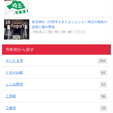
前玉神社（行田市さきたまじんじゃ）埼玉の地名の
語源と猫の聖地
景色を楽しむ
神社・寺院
史跡・城跡
ハイキング
市町村から探す
さいたま市
294
ときがわ町
81
ふじみ野市
52
三芳町
96
三郷市
29