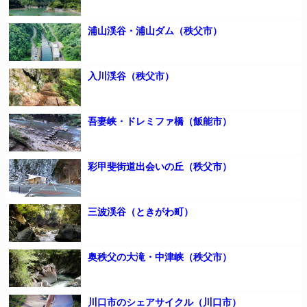
浦山渓谷・浦山ダム（秩父市）
入川渓谷（秩父市）
吾妻峡・ドレミファ橋（飯能市）
彩甲斐街道出会いの丘（秩父市）
三波渓谷（ときがわ町）
奥秩父の大滝・中津峡（秩父市）
川口市のシェアサイクル（川口市）