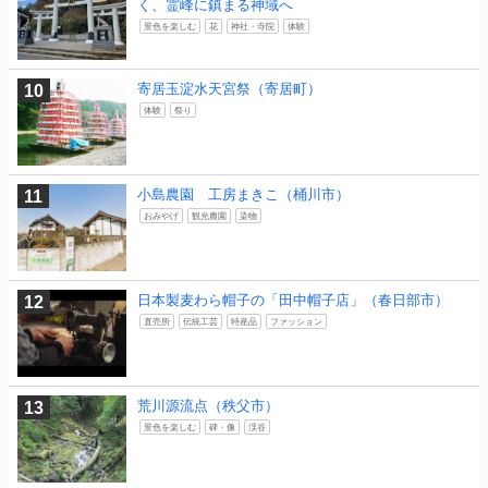
く、霊峰に鎮まる神域へ
景色を楽しむ
花
神社・寺院
体験
寄居玉淀水天宮祭（寄居町）
体験
祭り
小島農園 工房まきこ（桶川市）
おみやげ
観光農園
染物
日本製麦わら帽子の「田中帽子店」（春日部市）
直売所
伝統工芸
特産品
ファッション
荒川源流点（秩父市）
景色を楽しむ
碑・像
渓谷