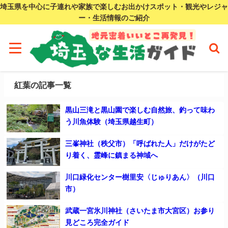
埼玉県を中心に子連れや家族で楽しむお出かけスポット・観光やレジャ
ー・生活情報のご紹介
紅葉の記事一覧
黒山三滝と黒山園で楽しむ自然旅、釣って味わ
う川魚体験（埼玉県越生町）
三峯神社（秩父市）「呼ばれた人」だけがたど
り着く、霊峰に鎮まる神域へ
川口緑化センター樹里安〈じゅりあん〉（川口
市）
武蔵一宮氷川神社（さいたま市大宮区）お参り
見どころ完全ガイド