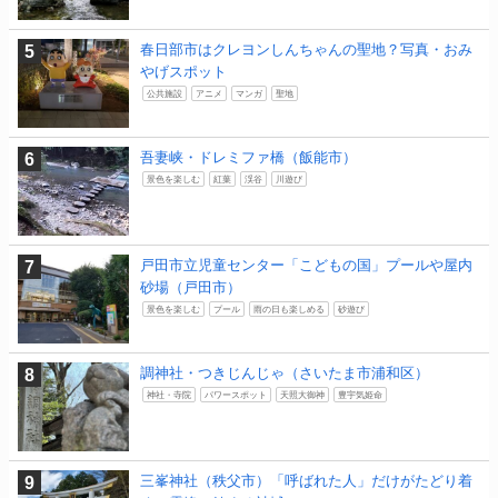
春日部市はクレヨンしんちゃんの聖地？写真・おみ
やげスポット
公共施設
アニメ
マンガ
聖地
吾妻峡・ドレミファ橋（飯能市）
景色を楽しむ
紅葉
渓谷
川遊び
戸田市立児童センター「こどもの国」プールや屋内
砂場（戸田市）
景色を楽しむ
プール
雨の日も楽しめる
砂遊び
調神社・つきじんじゃ（さいたま市浦和区）
神社・寺院
パワースポット
天照大御神
豊宇気姫命
三峯神社（秩父市）「呼ばれた人」だけがたどり着