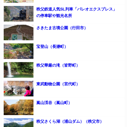
秩父鉄道人気SL列車「パレオエクスプレス」
の停車駅や観光名所
さきたま古墳公園（行田市）
宝登山（長瀞町）
秩父華厳の滝（皆野町）
東武動物公園（宮代町）
嵐山渓谷（嵐山町）
秩父さくら湖（浦山ダム）（秩父市）