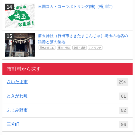
三国コカ・コーラボトリング(株)（桶川市）
前玉神社（行田市さきたまじんじゃ）埼玉の地名の
語源と猫の聖地
景色を楽しむ
神社・寺院
史跡・城跡
ハイキング
市町村から探す
さいたま市
294
ときがわ町
81
ふじみ野市
52
三芳町
96