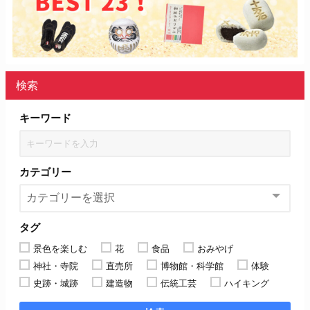
検索
キーワード
カテゴリー
タグ
景色を楽しむ
花
食品
おみやげ
神社・寺院
直売所
博物館・科学館
体験
史跡・城跡
建造物
伝統工芸
ハイキング