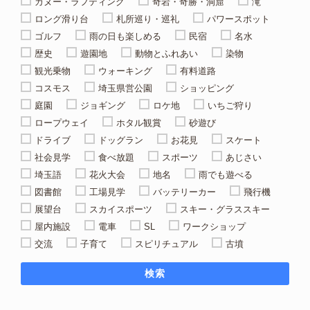
カヌー・ラフティング
奇岩・奇勝・洞窟
滝
ロング滑り台
札所巡り・巡礼
パワースポット
ゴルフ
雨の日も楽しめる
民宿
名水
歴史
遊園地
動物とふれあい
染物
観光乗物
ウォーキング
有料道路
コスモス
埼玉県営公園
ショッピング
庭園
ジョギング
ロケ地
いちご狩り
ロープウェイ
ホタル観賞
砂遊び
ドライブ
ドッグラン
お花見
スケート
社会見学
食べ放題
スポーツ
あじさい
埼玉語
花火大会
地名
雨でも遊べる
図書館
工場見学
バッテリーカー
飛行機
展望台
スカイスポーツ
スキー・グラススキー
屋内施設
電車
SL
ワークショップ
交流
子育て
スピリチュアル
古墳
検索