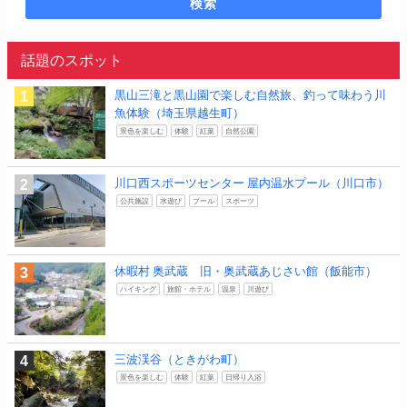
検索
話題のスポット
黒山三滝と黒山園で楽しむ自然旅、釣って味わう川
魚体験（埼玉県越生町）
景色を楽しむ
体験
紅葉
自然公園
川口西スポーツセンター 屋内温水プール（川口市）
公共施設
水遊び
プール
スポーツ
休暇村 奥武蔵 旧・奥武蔵あじさい館（飯能市）
ハイキング
旅館・ホテル
温泉
川遊び
三波渓谷（ときがわ町）
景色を楽しむ
体験
紅葉
日帰り入浴