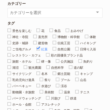
カテゴリー
タグ
景色を楽しむ
花
食品
おみやげ
神社・寺院
直売所
博物館・科学館
体験
史跡・城跡
建造物
伝統工芸
ハイキング
ご当地グルメ
紅葉
自然公園
日帰り入浴
レストラン・カフェ
彩の国優良ブランド品
旅館・ホテル
碑・像
公共施設
魚釣り
湖沼
観光農園
自然科学
道の駅
サイクリング
名木
郷土芸能
キャンプ
乳幼児向け遊具
祭り
プール
山岳
バーベキュー
水遊び
渓谷
動物園・水族館
美術館
温泉
テニス
バードウォッチング
川遊び
鉄道
ホール・会館
アスレチック