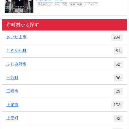
景色を楽しむ
神社・寺院
史跡・城跡
ハイキング
市町村から探す
さいたま市
294
ときがわ町
81
ふじみ野市
52
三芳町
96
三郷市
29
上尾市
153
上里町
42