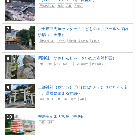
景色を楽しむ
紅葉
渓谷
川遊び
戸田市立児童センター「こどもの国」プールや屋内
砂場（戸田市）
景色を楽しむ
プール
雨の日も楽しめる
砂遊び
調神社・つきじんじゃ（さいたま市浦和区）
神社・寺院
パワースポット
天照大御神
豊宇気姫命
三峯神社（秩父市）「呼ばれた人」だけがたどり着
く、霊峰に鎮まる神域へ
景色を楽しむ
花
神社・寺院
体験
寄居玉淀水天宮祭（寄居町）
体験
祭り