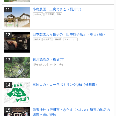
小島農園 工房まきこ（桶川市）
おみやげ
観光農園
染物
日本製麦わら帽子の「田中帽子店」（春日部市）
直売所
伝統工芸
特産品
ファッション
荒川源流点（秩父市）
景色を楽しむ
碑・像
渓谷
三国コカ・コーラボトリング(株)（桶川市）
前玉神社（行田市さきたまじんじゃ）埼玉の地名の
語源と猫の聖地