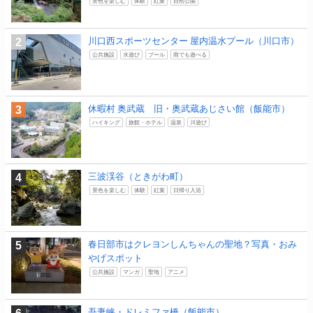
景色を楽しむ
体験
紅葉
自然公園
川口西スポーツセンター 屋内温水プール（川口市）
公共施設
水遊び
プール
雨でも遊べる
休暇村 奥武蔵 旧・奥武蔵あじさい館（飯能市）
ハイキング
旅館・ホテル
温泉
川遊び
三波渓谷（ときがわ町）
景色を楽しむ
体験
紅葉
日帰り入浴
春日部市はクレヨンしんちゃんの聖地？写真・おみ
やげスポット
公共施設
マンガ
聖地
アニメ
吾妻峡・ドレミファ橋（飯能市）