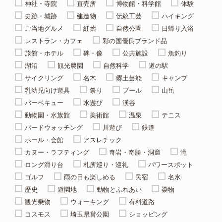
神社・寺院
直売所
博物館・科学館
体験
史跡・城跡
建造物
伝統工芸
ハイキング
ご当地グルメ
紅葉
自然公園
日帰り入浴
レストラン・カフェ
彩の国優良ブランド品
旅館・ホテル
碑・像
公共施設
魚釣り
湖沼
観光農園
自然科学
道の駅
サイクリング
名木
郷土芸能
キャンプ
乳幼児向け遊具
祭り
プール
山岳
バーベキュー
水遊び
渓谷
動物園・水族館
美術館
温泉
テニス
バードウォッチング
川遊び
鉄道
ホール・会館
アスレチック
カヌー・ラフティング
奇岩・奇勝・洞窟
滝
ロング滑り台
札所巡り・巡礼
パワースポット
ゴルフ
雨の日も楽しめる
民宿
名水
歴史
遊園地
動物とふれあい
染物
観光乗物
ウォーキング
有料道路
コスモス
埼玉県営公園
ショッピング