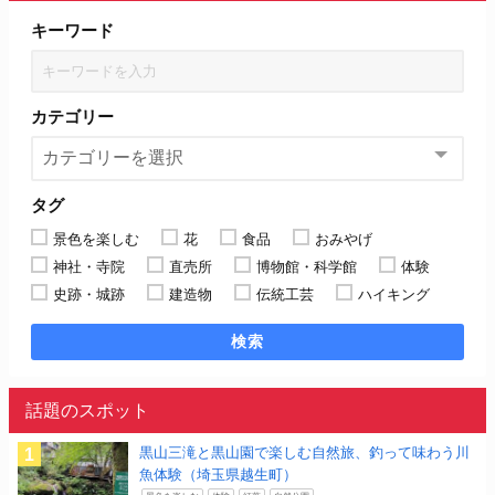
キーワード
カテゴリー
タグ
景色を楽しむ
花
食品
おみやげ
神社・寺院
直売所
博物館・科学館
体験
史跡・城跡
建造物
伝統工芸
ハイキング
検索
話題のスポット
黒山三滝と黒山園で楽しむ自然旅、釣って味わう川
魚体験（埼玉県越生町）