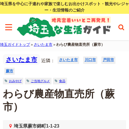
埼玉県を中心に子連れや家族で楽しむお出かけスポット・観光やレジャ
ー・生活情報のご紹介
埼玉ガイドトップ
»
さいたま市
»
わらび農産物直売所（蕨市）
さいたま市
さいたま市
川口市
戸田市
近隣：
蕨市
おみやげ
ご当地グルメ
食品
わらび農産物直売所（蕨
市）
埼玉県蕨市錦町1-1-23