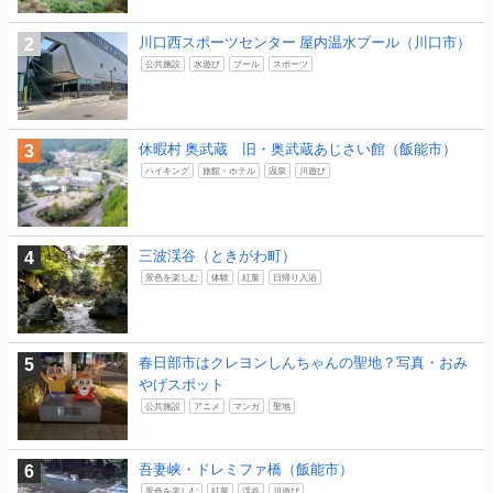
川口西スポーツセンター 屋内温水プール（川口市）
公共施設
水遊び
プール
スポーツ
休暇村 奥武蔵 旧・奥武蔵あじさい館（飯能市）
ハイキング
旅館・ホテル
温泉
川遊び
三波渓谷（ときがわ町）
景色を楽しむ
体験
紅葉
日帰り入浴
春日部市はクレヨンしんちゃんの聖地？写真・おみ
やげスポット
公共施設
アニメ
マンガ
聖地
吾妻峡・ドレミファ橋（飯能市）
景色を楽しむ
紅葉
渓谷
川遊び