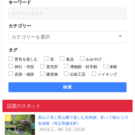
キーワード
カテゴリー
タグ
景色を楽しむ
花
食品
おみやげ
神社・寺院
直売所
博物館・科学館
体験
史跡・城跡
建造物
伝統工芸
ハイキング
検索
話題のスポット
黒山三滝と黒山園で楽しむ自然旅、釣って味わう川
魚体験（埼玉県越生町）
景色を楽しむ
体験
紅葉
自然公園