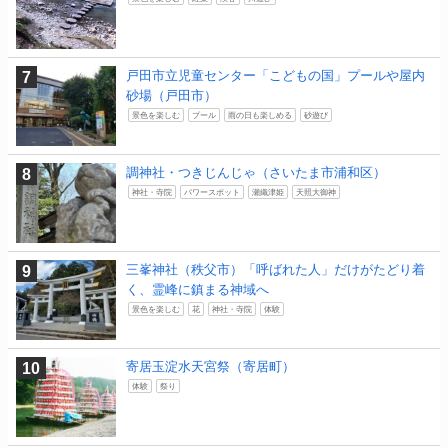
戸田市立児童センター「こどもの国」プールや屋内
砂場（戸田市）
景色を楽しむ
プール
雨の日も楽しめる
砂遊び
調神社・つきじんじゃ（さいたま市浦和区）
神社・寺院
パワースポット
瀬織津姫
天照大御神
三峯神社（秩父市）「呼ばれた人」だけがたどり着
く、霊峰に鎮まる神域へ
景色を楽しむ
花
神社・寺院
体験
寄居玉淀水天宮祭（寄居町）
体験
祭り