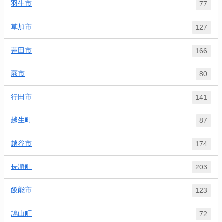
羽生市
77
草加市
127
蓮田市
166
蕨市
80
行田市
141
越生町
87
越谷市
174
長瀞町
203
飯能市
123
鳩山町
72