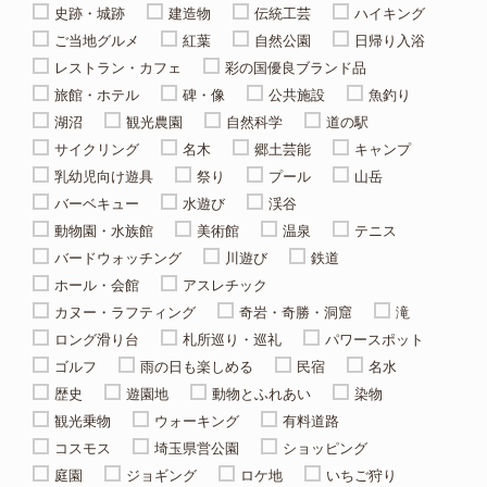
史跡・城跡
建造物
伝統工芸
ハイキング
ご当地グルメ
紅葉
自然公園
日帰り入浴
レストラン・カフェ
彩の国優良ブランド品
旅館・ホテル
碑・像
公共施設
魚釣り
湖沼
観光農園
自然科学
道の駅
サイクリング
名木
郷土芸能
キャンプ
乳幼児向け遊具
祭り
プール
山岳
バーベキュー
水遊び
渓谷
動物園・水族館
美術館
温泉
テニス
バードウォッチング
川遊び
鉄道
ホール・会館
アスレチック
カヌー・ラフティング
奇岩・奇勝・洞窟
滝
ロング滑り台
札所巡り・巡礼
パワースポット
ゴルフ
雨の日も楽しめる
民宿
名水
歴史
遊園地
動物とふれあい
染物
観光乗物
ウォーキング
有料道路
コスモス
埼玉県営公園
ショッピング
庭園
ジョギング
ロケ地
いちご狩り