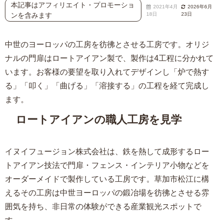
本記事はアフィリエイト・プロモーショ
2021年4月
2026年6月
ンを含みます
18日
23日
中世のヨーロッパの工房を彷彿とさせる工房です。オリジ
ナルの門扉はロートアイアン製で、製作は4工程に分かれて
います。お客様の要望を取り入れてデザインし「炉で熱す
る」「叩く」「曲げる」「溶接する」の工程を経て完成し
ます。
ロートアイアンの職人工房を見学
イヌイフュージョン株式会社は、鉄を熱して成形するロー
トアイアン技法で門扉・フェンス・インテリア小物などを
オーダーメイドで製作している工房です。草加市松江に構
えるその工房は中世ヨーロッパの鍛冶場を彷彿とさせる雰
囲気を持ち、非日常の体験ができる産業観光スポットで
す。