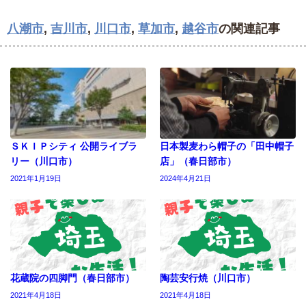
八潮市
,
吉川市
,
川口市
,
草加市
,
越谷市
の関連記事
ＳＫＩＰシティ 公開ライブラ
日本製麦わら帽子の「田中帽子
リー（川口市）
店」（春日部市）
2021年1月19日
2024年4月21日
花蔵院の四脚門（春日部市）
陶芸安行焼（川口市）
2021年4月18日
2021年4月18日