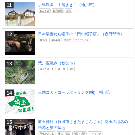
小島農園 工房まきこ（桶川市）
おみやげ
観光農園
染物
日本製麦わら帽子の「田中帽子店」（春日部市）
直売所
伝統工芸
特産品
ファッション
荒川源流点（秩父市）
景色を楽しむ
碑・像
渓谷
三国コカ・コーラボトリング(株)（桶川市）
前玉神社（行田市さきたまじんじゃ）埼玉の地名の
語源と猫の聖地
景色を楽しむ
神社・寺院
史跡・城跡
ハイキング