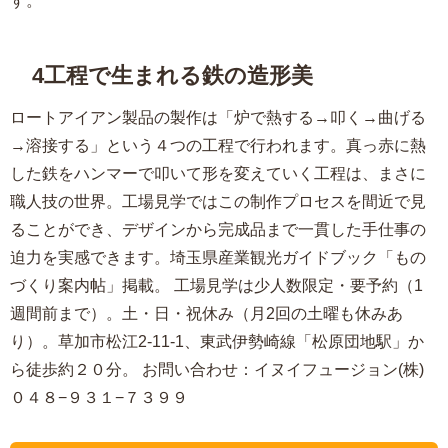
4工程で生まれる鉄の造形美
ロートアイアン製品の製作は「炉で熱する→叩く→曲げる
→溶接する」という４つの工程で行われます。真っ赤に熱
した鉄をハンマーで叩いて形を変えていく工程は、まさに
職人技の世界。工場見学ではこの制作プロセスを間近で見
ることができ、デザインから完成品まで一貫した手仕事の
迫力を実感できます。埼玉県産業観光ガイドブック「もの
づくり案内帖」掲載。 工場見学は少人数限定・要予約（1
週間前まで）。土・日・祝休み（月2回の土曜も休みあ
り）。草加市松江2-11-1、東武伊勢崎線「松原団地駅」か
ら徒歩約２０分。 お問い合わせ：イヌイフュージョン(株)
０４８−９３１−７３９９