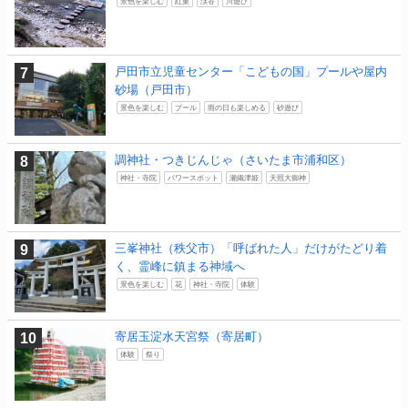
景色を楽しむ
紅葉
渓谷
川遊び
戸田市立児童センター「こどもの国」プールや屋内
砂場（戸田市）
景色を楽しむ
プール
雨の日も楽しめる
砂遊び
調神社・つきじんじゃ（さいたま市浦和区）
神社・寺院
パワースポット
瀬織津姫
天照大御神
三峯神社（秩父市）「呼ばれた人」だけがたどり着
く、霊峰に鎮まる神域へ
景色を楽しむ
花
神社・寺院
体験
寄居玉淀水天宮祭（寄居町）
体験
祭り