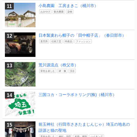
小島農園 工房まきこ（桶川市）
おみやげ
観光農園
染物
日本製麦わら帽子の「田中帽子店」（春日部市）
直売所
伝統工芸
特産品
ファッション
荒川源流点（秩父市）
景色を楽しむ
碑・像
渓谷
三国コカ・コーラボトリング(株)（桶川市）
前玉神社（行田市さきたまじんじゃ）埼玉の地名の
語源と猫の聖地
景色を楽しむ
神社・寺院
史跡・城跡
ハイキング