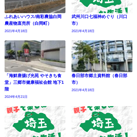
ふれあいハウス/南彩農協白岡
武州川口七福神めぐり（川口
農産物直売所（白岡町）
市）
2021年4月18日
2021年4月18日
「海鮮唐揚げ光苑 やそきち食
春日部市郷土資料館（春日部
堂」三郷市健康福祉会館 地下1
市）
階
2021年4月18日
2024年4月21日