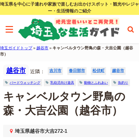
埼玉県を中心に子連れや家族で楽しむお出かけスポット・観光やレジャ
ー・生活情報のご紹介
埼玉ガイドトップ
»
越谷市
»
キャンベルタウン野鳥の森・大吉公園（越谷
市）
越谷市
吉川市
春日部市
松伏町
越谷市
近隣：
バードウォッチング
乳幼児向け遊具
動物とふれあい
魚釣り
キャンベルタウン野鳥の
森・大吉公園（越谷市）
埼玉県越谷市大吉272-1