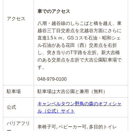
車でのアクセス
アクセス
八潮・越谷線のしらこばと橋を越え、東
越谷三丁目交差点を北越谷方面にさらに
直進1.5ｋｍ。GSコスモ石油・昭和シェ
ル石油がある花田（西）交差点を右折
し、突き当りのT字路を左折。新大吉橋
のある交差点を左折で大吉公園駐車場で
す。
048-979-0100
駐車場
駐車場は大吉公園と兼用（無料）
キャンベルタウン野鳥の森のオフィシャ
公式
ル（公式）サイト
バリアフリ
車椅子可, ベビーカー可, 多目的トイレ
ー