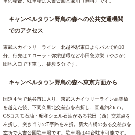
車の場合、駐車場は大吉公園と兼用（無料）です。
キャンベルタウン野鳥の森への公共交通機関
でのアクセス
東武スカイツリーライン 北越谷駅東口よりバスで約10
分。行先はエローラ・弥栄循環など小田急弥栄（やさか）
団地入口で下車し、徒歩５分です。
キャンベルタウン野鳥の森へ東京方面から
国道４号で越谷市に入り、東武スカイツリーライン高架橋
を越えた後、下間久里北交差点を右折し、直進約2ｋｍ。
GSコスモ石油・昭和シェル石油がある花田（西）交差点を
左折し、突き当りのT字路を左折。新大吉橋のある交差点を
左折で大吉公園駐車場です。駐車場は40台駐車可能です。