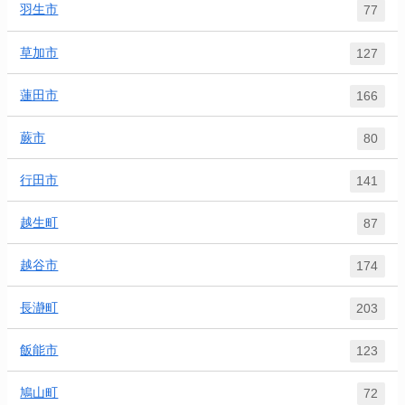
羽生市
77
草加市
127
蓮田市
166
蕨市
80
行田市
141
越生町
87
越谷市
174
長瀞町
203
飯能市
123
鳩山町
72