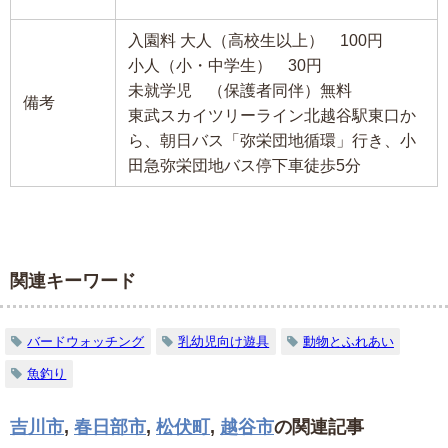
入園料 大人（高校生以上） 100円
小人（小・中学生） 30円
未就学児 （保護者同伴）無料
備考
東武スカイツリーライン北越谷駅東口か
ら、朝日バス「弥栄団地循環」行き、小
田急弥栄団地バス停下車徒歩5分
関連キーワード
バードウォッチング
乳幼児向け遊具
動物とふれあい
魚釣り
吉川市
,
春日部市
,
松伏町
,
越谷市
の関連記事