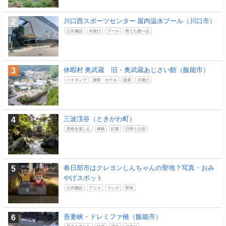
川口西スポーツセンター 屋内温水プール（川口市）
公共施設
水遊び
プール
雨でも遊べる
休暇村 奥武蔵 旧・奥武蔵あじさい館（飯能市）
ハイキング
旅館・ホテル
温泉
川遊び
三波渓谷（ときがわ町）
景色を楽しむ
体験
紅葉
日帰り入浴
春日部市はクレヨンしんちゃんの聖地？写真・おみ
やげスポット
公共施設
アニメ
マンガ
聖地
吾妻峡・ドレミファ橋（飯能市）