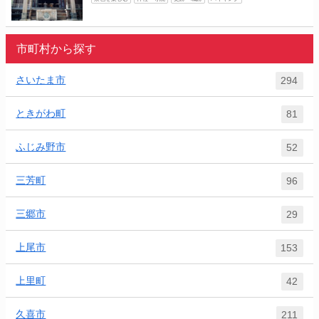
市町村から探す
さいたま市
294
ときがわ町
81
ふじみ野市
52
三芳町
96
三郷市
29
上尾市
153
上里町
42
久喜市
211