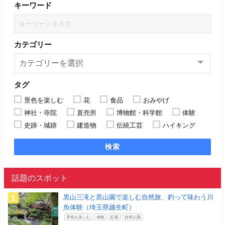
キーワード
カテゴリー
タグ
景色を楽しむ
花
食品
おみやげ
神社・寺院
直売所
博物館・科学館
体験
史跡・城跡
建造物
伝統工芸
ハイキング
検索
話題のスポット
黒山三滝と黒山園で楽しむ自然旅、釣って味わう川
魚体験（埼玉県越生町）
景色を楽しむ
体験
紅葉
自然公園