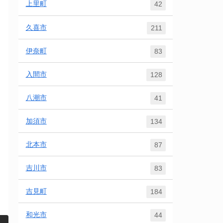
上里町
42
久喜市
211
伊奈町
83
入間市
128
八潮市
41
加須市
134
北本市
87
吉川市
83
吉見町
184
和光市
44