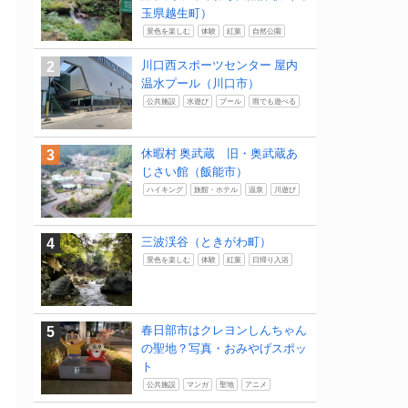
玉県越生町）
景色を楽しむ
体験
紅葉
自然公園
川口西スポーツセンター 屋内
温水プール（川口市）
公共施設
水遊び
プール
雨でも遊べる
休暇村 奥武蔵 旧・奥武蔵あ
じさい館（飯能市）
ハイキング
旅館・ホテル
温泉
川遊び
三波渓谷（ときがわ町）
景色を楽しむ
体験
紅葉
日帰り入浴
春日部市はクレヨンしんちゃん
の聖地？写真・おみやげスポッ
ト
公共施設
マンガ
聖地
アニメ