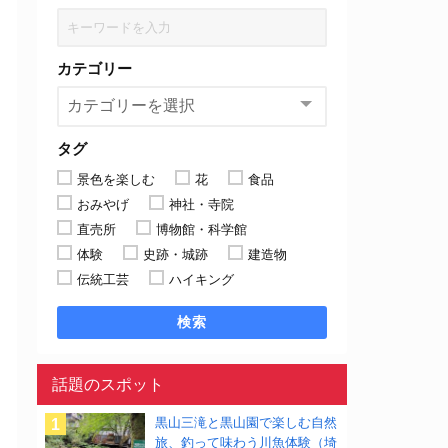
カテゴリー
タグ
景色を楽しむ
花
食品
おみやげ
神社・寺院
直売所
博物館・科学館
体験
史跡・城跡
建造物
伝統工芸
ハイキング
検索
話題のスポット
黒山三滝と黒山園で楽しむ自然
旅、釣って味わう川魚体験（埼