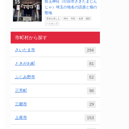
前玉神社（行田市さきたまじん
じゃ）埼玉の地名の語源と猫の
聖地
景色を楽しむ
神社・寺院
史跡・城跡
ハイキング
市町村から探す
さいたま市
294
ときがわ町
81
ふじみ野市
52
三芳町
96
三郷市
29
上尾市
153