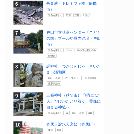
吾妻峡・ドレミファ橋（飯能
市）
景色を楽しむ
紅葉
渓谷
川遊び
戸田市立児童センター「こども
の国」プールや屋内砂場（戸田
市）
景色を楽しむ
プール
雨の日も楽しめる
砂遊び
調神社・つきじんじゃ（さいた
ま市浦和区）
神社・寺院
パワースポット
天照大御神
豊宇気姫命
三峯神社（秩父市）「呼ばれた
人」だけがたどり着く、霊峰に
鎮まる神域へ
景色を楽しむ
花
神社・寺院
体験
寄居玉淀水天宮祭（寄居町）
体験
祭り