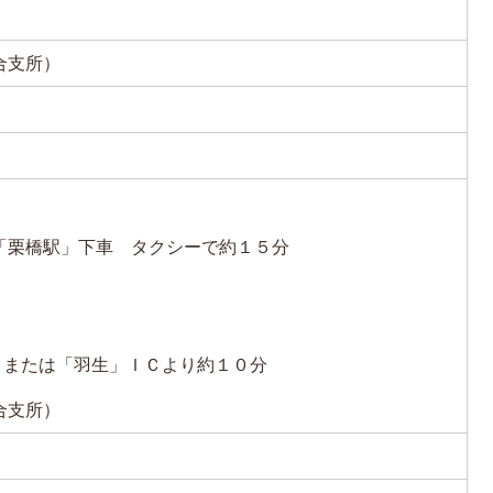
総合支所）
「栗橋駅」下車 タクシーで約１５分
Ｃまたは「羽生」ＩＣより約１０分
総合支所）