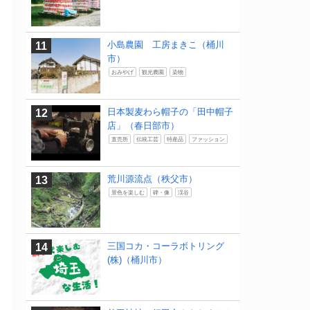
小島農園 工房まきこ（桶川
市）
おみやげ
観光農園
染物
日本製麦わら帽子の「田中帽子
店」（春日部市）
直売所
伝統工芸
特産品
ファッション
荒川源流点（秩父市）
景色を楽しむ
碑・像
渓谷
三国コカ・コーラボトリング
(株)（桶川市）