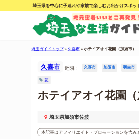
埼玉県を中心に子連れや家族で楽しむお出かけスポッ
埼玉ガイドトップ
»
久喜市
»
ホテイアオイ花園（加須市）
久喜市
久喜市
加須市
羽生市
近隣：
花
ホテイアオイ花園（
埼玉県加須市佐波
本記事はアフィリエイト・プロモーションを含み