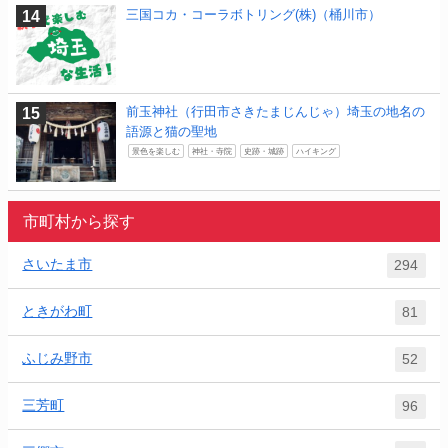
三国コカ・コーラボトリング(株)（桶川市）
前玉神社（行田市さきたまじんじゃ）埼玉の地名の
語源と猫の聖地
景色を楽しむ
神社・寺院
史跡・城跡
ハイキング
市町村から探す
さいたま市
294
ときがわ町
81
ふじみ野市
52
三芳町
96