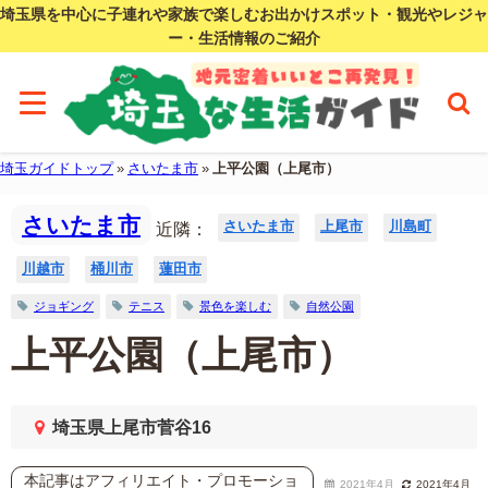
埼玉県を中心に子連れや家族で楽しむお出かけスポット・観光やレジャ
ー・生活情報のご紹介
埼玉ガイドトップ
»
さいたま市
»
上平公園（上尾市）
さいたま市
さいたま市
上尾市
川島町
近隣：
川越市
桶川市
蓮田市
ジョギング
テニス
景色を楽しむ
自然公園
上平公園（上尾市）
埼玉県上尾市菅谷16
本記事はアフィリエイト・プロモーショ
2021年4月
2021年4月