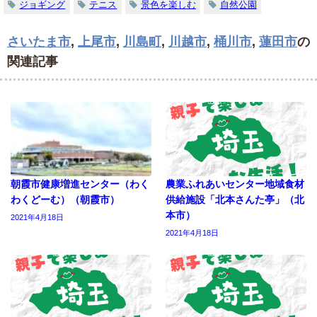
ジョギング
テニス
景色を楽しむ
自然公園
さいたま市
,
上尾市
,
川島町
,
川越市
,
桶川市
,
蓮田市
の
関連記事
朝霞市健康増進センター（わく
農業ふれあいセンター地域食材
わくどーむ）（朝霞市）
供給施設「北本さんた亭」（北
本市）
2021年4月18日
2021年4月18日