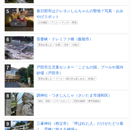
春日部市はクレヨンしんちゃんの聖地？写真・おみ
やげスポット
公共施設
アニメ
マンガ
聖地
吾妻峡・ドレミファ橋（飯能市）
景色を楽しむ
紅葉
渓谷
川遊び
戸田市立児童センター「こどもの国」プールや屋内
砂場（戸田市）
景色を楽しむ
プール
雨の日も楽しめる
砂遊び
調神社・つきじんじゃ（さいたま市浦和区）
神社・寺院
パワースポット
天照大御神
豊宇気姫命
三峯神社（秩父市）「呼ばれた人」だけがたどり着
く、霊峰に鎮まる神域へ