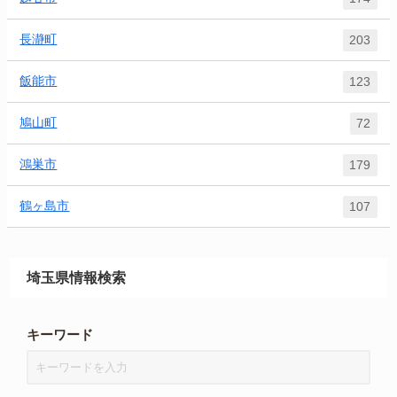
長瀞町
203
飯能市
123
鳩山町
72
鴻巣市
179
鶴ヶ島市
107
埼玉県情報検索
キーワード