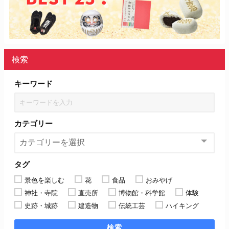
検索
キーワード
カテゴリー
タグ
景色を楽しむ
花
食品
おみやげ
神社・寺院
直売所
博物館・科学館
体験
史跡・城跡
建造物
伝統工芸
ハイキング
検索