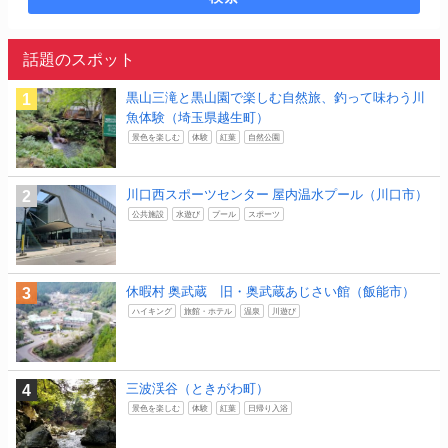
話題のスポット
黒山三滝と黒山園で楽しむ自然旅、釣って味わう川
魚体験（埼玉県越生町）
景色を楽しむ
体験
紅葉
自然公園
川口西スポーツセンター 屋内温水プール（川口市）
公共施設
水遊び
プール
スポーツ
休暇村 奥武蔵 旧・奥武蔵あじさい館（飯能市）
ハイキング
旅館・ホテル
温泉
川遊び
三波渓谷（ときがわ町）
景色を楽しむ
体験
紅葉
日帰り入浴