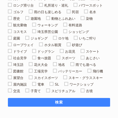
ロング滑り台
札所巡り・巡礼
パワースポット
ゴルフ
雨の日も楽しめる
民宿
名水
歴史
遊園地
動物とふれあい
染物
観光乗物
ウォーキング
有料道路
コスモス
埼玉県営公園
ショッピング
庭園
ジョギング
ロケ地
いちご狩り
ロープウェイ
ホタル観賞
砂遊び
ドライブ
ドッグラン
お花見
スケート
社会見学
食べ放題
スポーツ
あじさい
埼玉語
花火大会
地名
雨でも遊べる
図書館
工場見学
バッテリーカー
飛行機
展望台
スカイスポーツ
スキー・グラススキー
屋内施設
電車
SL
ワークショップ
交流
子育て
スピリチュアル
古墳
検索