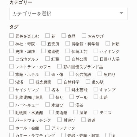
カテゴリー
タグ
景色を楽しむ
花
食品
おみやげ
神社・寺院
直売所
博物館・科学館
体験
史跡・城跡
建造物
伝統工芸
ハイキング
ご当地グルメ
紅葉
自然公園
日帰り入浴
レストラン・カフェ
彩の国優良ブランド品
旅館・ホテル
碑・像
公共施設
魚釣り
湖沼
観光農園
自然科学
道の駅
サイクリング
名木
郷土芸能
キャンプ
乳幼児向け遊具
祭り
プール
山岳
バーベキュー
水遊び
渓谷
動物園・水族館
美術館
温泉
テニス
バードウォッチング
川遊び
鉄道
ホール・会館
アスレチック
カヌー・ラフティング
奇岩・奇勝・洞窟
滝