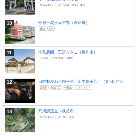
景色を楽しむ
花
神社・寺院
体験
寄居玉淀水天宮祭（寄居町）
体験
祭り
小島農園 工房まきこ（桶川市）
おみやげ
観光農園
染物
日本製麦わら帽子の「田中帽子店」（春日部市）
直売所
伝統工芸
特産品
ファッション
荒川源流点（秩父市）
景色を楽しむ
碑・像
渓谷