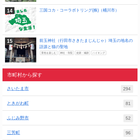
三国コカ・コーラボトリング(株)（桶川市）
前玉神社（行田市さきたまじんじゃ）埼玉の地名の
語源と猫の聖地
景色を楽しむ
神社・寺院
史跡・城跡
ハイキング
市町村から探す
さいたま市
294
ときがわ町
81
ふじみ野市
52
三芳町
96