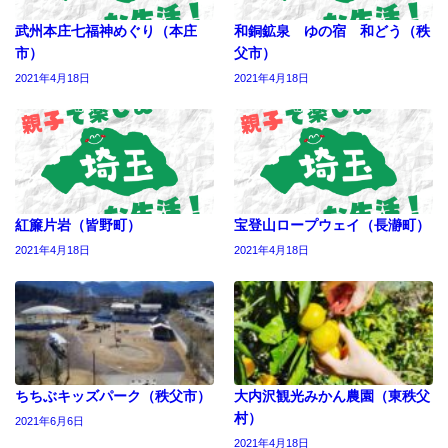
武州本庄七福神めぐり（本庄
和銅鉱泉 ゆの宿 和どう（秩
市）
父市）
2021年4月18日
2021年4月18日
紅簾片岩（皆野町）
宝登山ロープウェイ（長瀞町）
2021年4月18日
2021年4月18日
ちちぶキッズパーク（秩父市）
大内沢観光みかん農園（東秩父
村）
2021年6月6日
2021年4月18日