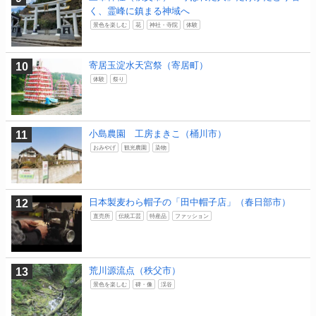
く、霊峰に鎮まる神域へ
景色を楽しむ
花
神社・寺院
体験
寄居玉淀水天宮祭（寄居町）
体験
祭り
小島農園 工房まきこ（桶川市）
おみやげ
観光農園
染物
日本製麦わら帽子の「田中帽子店」（春日部市）
直売所
伝統工芸
特産品
ファッション
荒川源流点（秩父市）
景色を楽しむ
碑・像
渓谷