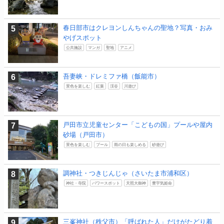
春日部市はクレヨンしんちゃんの聖地？写真・おみ
やげスポット
公共施設
マンガ
聖地
アニメ
吾妻峡・ドレミファ橋（飯能市）
景色を楽しむ
紅葉
渓谷
川遊び
戸田市立児童センター「こどもの国」プールや屋内
砂場（戸田市）
景色を楽しむ
プール
雨の日も楽しめる
砂遊び
調神社・つきじんじゃ（さいたま市浦和区）
神社・寺院
パワースポット
天照大御神
豊宇気姫命
三峯神社（秩父市）「呼ばれた人」だけがたどり着