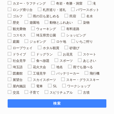
カヌー・ラフティング
奇岩・奇勝・洞窟
滝
ロング滑り台
札所巡り・巡礼
パワースポット
ゴルフ
雨の日も楽しめる
民宿
名水
歴史
遊園地
動物とふれあい
染物
観光乗物
ウォーキング
有料道路
コスモス
埼玉県営公園
ショッピング
庭園
ジョギング
ロケ地
いちご狩り
ロープウェイ
ホタル観賞
砂遊び
ドライブ
ドッグラン
お花見
スケート
社会見学
食べ放題
スポーツ
あじさい
埼玉語
花火大会
地名
雨でも遊べる
図書館
工場見学
バッテリーカー
飛行機
展望台
スカイスポーツ
スキー・グラススキー
屋内施設
電車
SL
ワークショップ
交流
子育て
スピリチュアル
古墳
検索