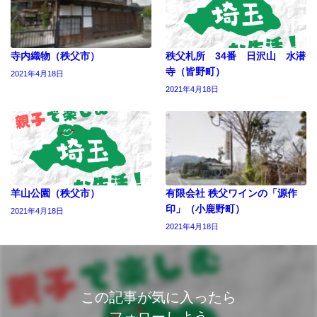
寺内織物（秩父市）
秩父札所 34番 日沢山 水潜
寺（皆野町）
2021年4月18日
2021年4月18日
羊山公園（秩父市）
有限会社 秩父ワインの「源作
印」（小鹿野町）
2021年4月18日
2021年4月18日
この記事が気に入ったら
フォローしよう