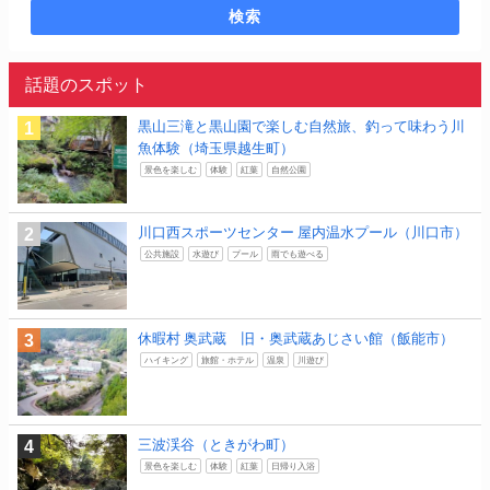
検索
話題のスポット
黒山三滝と黒山園で楽しむ自然旅、釣って味わう川
魚体験（埼玉県越生町）
景色を楽しむ
体験
紅葉
自然公園
川口西スポーツセンター 屋内温水プール（川口市）
公共施設
水遊び
プール
雨でも遊べる
休暇村 奥武蔵 旧・奥武蔵あじさい館（飯能市）
ハイキング
旅館・ホテル
温泉
川遊び
三波渓谷（ときがわ町）
景色を楽しむ
体験
紅葉
日帰り入浴