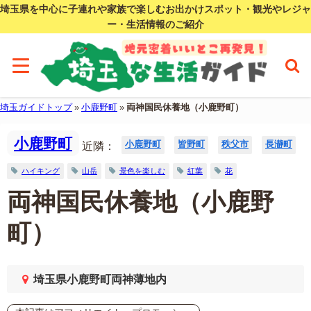
埼玉県を中心に子連れや家族で楽しむお出かけスポット・観光やレジャ
ー・生活情報のご紹介
埼玉ガイドトップ
»
小鹿野町
»
両神国民休養地（小鹿野町）
小鹿野町
小鹿野町
皆野町
秩父市
長瀞町
近隣：
ハイキング
山岳
景色を楽しむ
紅葉
花
両神国民休養地（小鹿野
町）
埼玉県小鹿野町両神薄地内