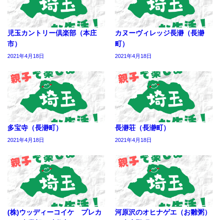
児玉カントリー倶楽部（本庄
カヌーヴィレッジ長瀞（長瀞
市）
町）
2021年4月18日
2021年4月18日
多宝寺（長瀞町）
長瀞荘（長瀞町）
2021年4月18日
2021年4月18日
(株)ウッディーコイケ プレカ
河原沢のオヒナゲエ（お雛粥）