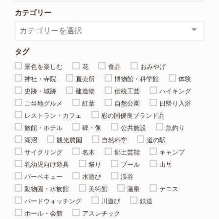
カテゴリー
タグ
景色を楽しむ
花
食品
おみやげ
神社・寺院
直売所
博物館・科学館
体験
史跡・城跡
建造物
伝統工芸
ハイキング
ご当地グルメ
紅葉
自然公園
日帰り入浴
レストラン・カフェ
彩の国優良ブランド品
旅館・ホテル
碑・像
公共施設
魚釣り
湖沼
観光農園
自然科学
道の駅
サイクリング
名木
郷土芸能
キャンプ
乳幼児向け遊具
祭り
プール
山岳
バーベキュー
水遊び
渓谷
動物園・水族館
美術館
温泉
テニス
バードウォッチング
川遊び
鉄道
ホール・会館
アスレチック