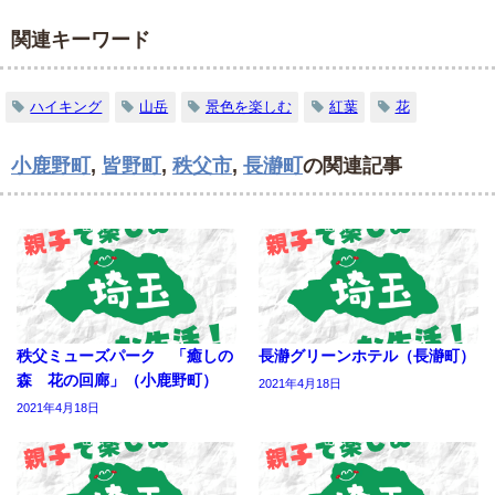
関連キーワード
ハイキング
山岳
景色を楽しむ
紅葉
花
小鹿野町
,
皆野町
,
秩父市
,
長瀞町
の関連記事
秩父ミューズパーク 「癒しの
長瀞グリーンホテル（長瀞町）
森 花の回廊」（小鹿野町）
2021年4月18日
2021年4月18日