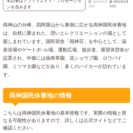
本記事はアフィリエイト・プロモーショ
2021年4月
2021年4月
ンを含みます
18日
22日
両神山の分峰、四阿屋山から東側に広がる両神国民休養地
は、自然に囲まれた、憩いとレクリエーションの場として
親しまれています。国民宿舎「両神荘」を中心として、温
泉浴場やゲートボ−ル場、運動広場、遊歩道、展望休憩舎が
設置され、中腹には福寿草園、花ショウブ園、ロウバイ
園、ミツマタ園などがあり、多くのハイカーが訪れていま
す。
両神国民休養地の情報
こちらは両神国民休養地の基本情報です。実際の情報と異
なる可能性がありますので、詳しくは公式サイトなどでご
確認ください。