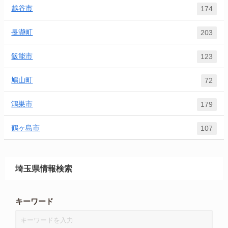
越谷市
174
長瀞町
203
飯能市
123
鳩山町
72
鴻巣市
179
鶴ヶ島市
107
埼玉県情報検索
キーワード