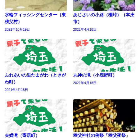
水輪フィッシングセンター（東
あじさいの小路（榎峠）（本庄
秩父村）
市）
2021年10月19日
2021年4月18日
ふれあいの里たまがわ（ときが
丸神の滝（小鹿野町）
わ町）
2021年4月18日
2021年4月18日
夫婦滝（寄居町）
秩父神社の例祭「秩父夜祭」