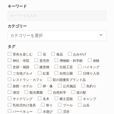
キーワード
カテゴリー
タグ
景色を楽しむ
花
食品
おみやげ
神社・寺院
直売所
博物館・科学館
体験
史跡・城跡
建造物
伝統工芸
ハイキング
ご当地グルメ
紅葉
自然公園
日帰り入浴
レストラン・カフェ
彩の国優良ブランド品
旅館・ホテル
碑・像
公共施設
魚釣り
湖沼
観光農園
自然科学
道の駅
サイクリング
名木
郷土芸能
キャンプ
乳幼児向け遊具
祭り
プール
山岳
バーベキュー
水遊び
渓谷