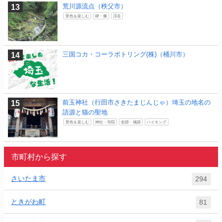
荒川源流点（秩父市）
景色を楽しむ
碑・像
渓谷
三国コカ・コーラボトリング(株)（桶川市）
前玉神社（行田市さきたまじんじゃ）埼玉の地名の
語源と猫の聖地
景色を楽しむ
神社・寺院
史跡・城跡
ハイキング
市町村から探す
さいたま市
294
ときがわ町
81