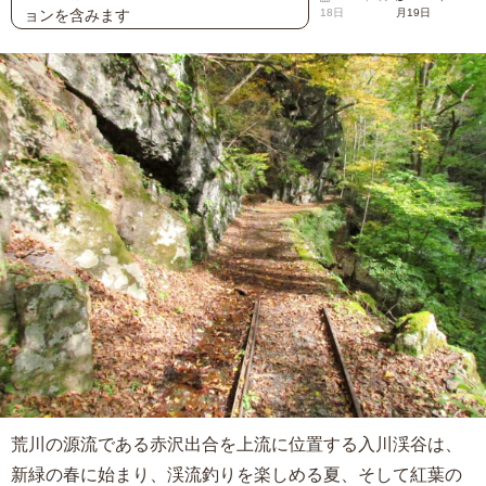
ョンを含みます
18日
月19日
荒川の源流である赤沢出合を上流に位置する入川渓谷は、
新緑の春に始まり、渓流釣りを楽しめる夏、そして紅葉の