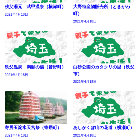
秩父湯元 武甲温泉（横瀬町）
大野特産物販売所（ときがわ
町）
2021年4月18日
2021年4月18日
秩父温泉 満願の湯（皆野町）
白砂公園のカタクリの里（秩父
市）
2021年4月18日
2021年4月18日
寄居玉淀水天宮祭（寄居町）
あしがくぼ山の花道（横瀬町）
2021年4月18日
2021年4月18日