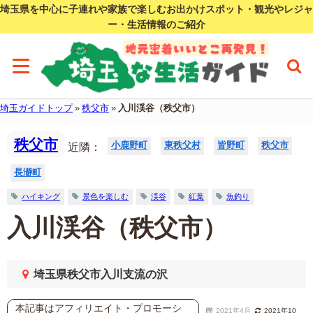
埼玉県を中心に子連れや家族で楽しむお出かけスポット・観光やレジャ
ー・生活情報のご紹介
埼玉ガイドトップ
»
秩父市
»
入川渓谷（秩父市）
秩父市
小鹿野町
東秩父村
皆野町
秩父市
近隣：
長瀞町
ハイキング
景色を楽しむ
渓谷
紅葉
魚釣り
入川渓谷（秩父市）
埼玉県秩父市入川支流の沢
本記事はアフィリエイト・プロモーシ
2021年4月
2021年10