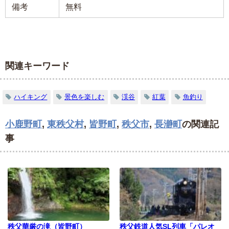
備考
無料
関連キーワード
ハイキング
景色を楽しむ
渓谷
紅葉
魚釣り
小鹿野町
,
東秩父村
,
皆野町
,
秩父市
,
長瀞町
の関連記
事
秩父華厳の滝（皆野町）
秩父鉄道人気SL列車「パレオ