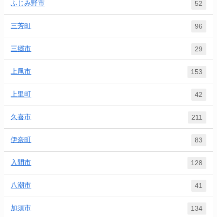
ふじみ野市
52
三芳町
96
三郷市
29
上尾市
153
上里町
42
久喜市
211
伊奈町
83
入間市
128
八潮市
41
加須市
134