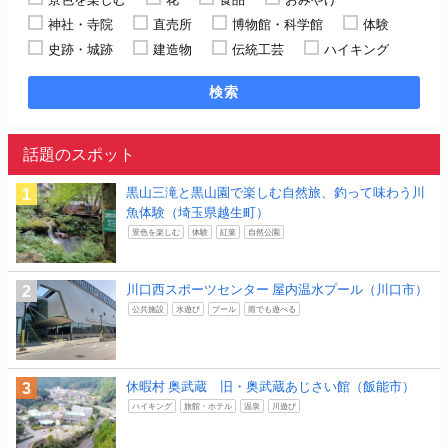
神社・寺院
直売所
博物館・科学館
体験
史跡・城跡
建造物
伝統工芸
ハイキング
検索
話題のスポット
黒山三滝と黒山園で楽しむ自然旅、釣って味わう川
魚体験（埼玉県越生町）
景色を楽しむ
体験
紅葉
自然公園
川口西スポーツセンター 屋内温水プール（川口市）
公共施設
水遊び
プール
雨でも遊べる
休暇村 奥武蔵 旧・奥武蔵あじさい館（飯能市）
ハイキング
旅館・ホテル
温泉
川遊び