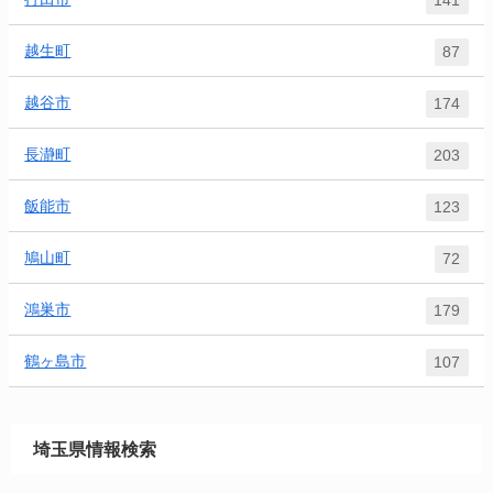
越生町
87
越谷市
174
長瀞町
203
飯能市
123
鳩山町
72
鴻巣市
179
鶴ヶ島市
107
埼玉県情報検索