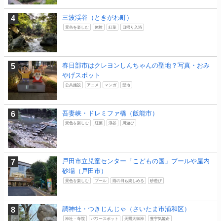
三波渓谷（ときがわ町）
景色を楽しむ
体験
紅葉
日帰り入浴
春日部市はクレヨンしんちゃんの聖地？写真・おみ
やげスポット
公共施設
アニメ
マンガ
聖地
吾妻峡・ドレミファ橋（飯能市）
景色を楽しむ
紅葉
渓谷
川遊び
戸田市立児童センター「こどもの国」プールや屋内
砂場（戸田市）
景色を楽しむ
プール
雨の日も楽しめる
砂遊び
調神社・つきじんじゃ（さいたま市浦和区）
神社・寺院
パワースポット
天照大御神
豊宇気姫命