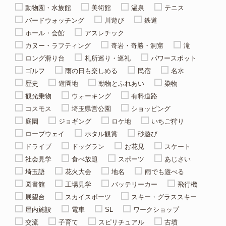
動物園・水族館
美術館
温泉
テニス
バードウォッチング
川遊び
鉄道
ホール・会館
アスレチック
カヌー・ラフティング
奇岩・奇勝・洞窟
滝
ロング滑り台
札所巡り・巡礼
パワースポット
ゴルフ
雨の日も楽しめる
民宿
名水
歴史
遊園地
動物とふれあい
染物
観光乗物
ウォーキング
有料道路
コスモス
埼玉県営公園
ショッピング
庭園
ジョギング
ロケ地
いちご狩り
ロープウェイ
ホタル観賞
砂遊び
ドライブ
ドッグラン
お花見
スケート
社会見学
食べ放題
スポーツ
あじさい
埼玉語
花火大会
地名
雨でも遊べる
図書館
工場見学
バッテリーカー
飛行機
展望台
スカイスポーツ
スキー・グラススキー
屋内施設
電車
SL
ワークショップ
交流
子育て
スピリチュアル
古墳