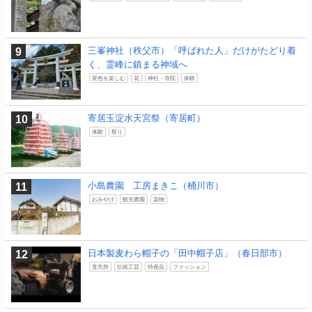
三峯神社（秩父市）「呼ばれた人」だけがたどり着
く、霊峰に鎮まる神域へ
景色を楽しむ
花
神社・寺院
体験
寄居玉淀水天宮祭（寄居町）
体験
祭り
小島農園 工房まきこ（桶川市）
おみやげ
観光農園
染物
日本製麦わら帽子の「田中帽子店」（春日部市）
直売所
伝統工芸
特産品
ファッション