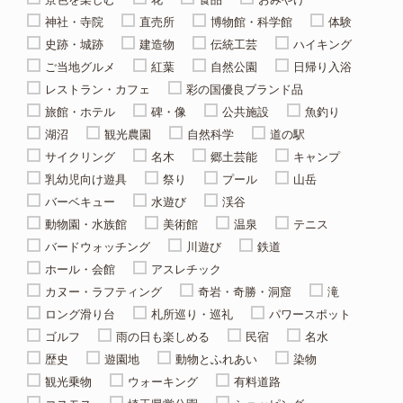
神社・寺院
直売所
博物館・科学館
体験
史跡・城跡
建造物
伝統工芸
ハイキング
ご当地グルメ
紅葉
自然公園
日帰り入浴
レストラン・カフェ
彩の国優良ブランド品
旅館・ホテル
碑・像
公共施設
魚釣り
湖沼
観光農園
自然科学
道の駅
サイクリング
名木
郷土芸能
キャンプ
乳幼児向け遊具
祭り
プール
山岳
バーベキュー
水遊び
渓谷
動物園・水族館
美術館
温泉
テニス
バードウォッチング
川遊び
鉄道
ホール・会館
アスレチック
カヌー・ラフティング
奇岩・奇勝・洞窟
滝
ロング滑り台
札所巡り・巡礼
パワースポット
ゴルフ
雨の日も楽しめる
民宿
名水
歴史
遊園地
動物とふれあい
染物
観光乗物
ウォーキング
有料道路