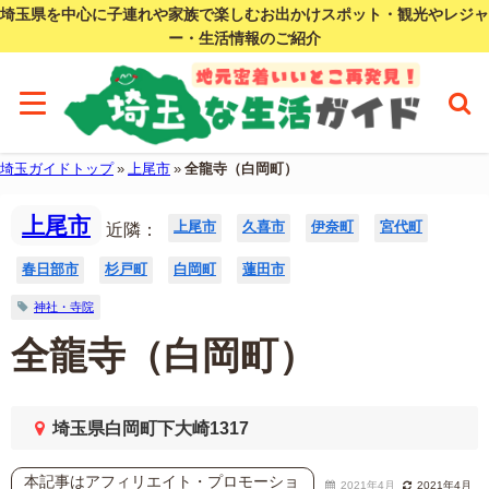
埼玉県を中心に子連れや家族で楽しむお出かけスポット・観光やレジャ
ー・生活情報のご紹介
埼玉ガイドトップ
»
上尾市
»
全龍寺（白岡町）
上尾市
上尾市
久喜市
伊奈町
宮代町
近隣：
春日部市
杉戸町
白岡町
蓮田市
神社・寺院
全龍寺（白岡町）
埼玉県白岡町下大崎1317
本記事はアフィリエイト・プロモーショ
2021年4月
2021年4月