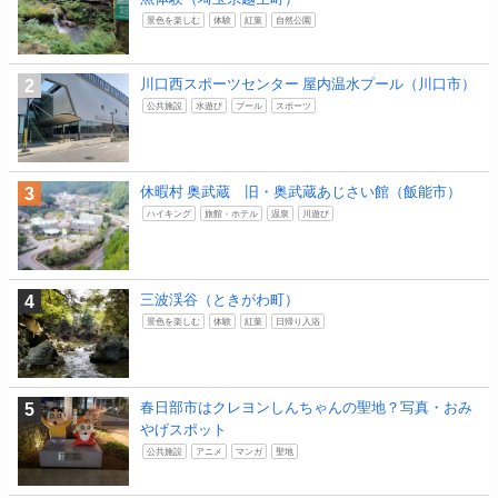
景色を楽しむ
体験
紅葉
自然公園
川口西スポーツセンター 屋内温水プール（川口市）
公共施設
水遊び
プール
スポーツ
休暇村 奥武蔵 旧・奥武蔵あじさい館（飯能市）
ハイキング
旅館・ホテル
温泉
川遊び
三波渓谷（ときがわ町）
景色を楽しむ
体験
紅葉
日帰り入浴
春日部市はクレヨンしんちゃんの聖地？写真・おみ
やげスポット
公共施設
アニメ
マンガ
聖地