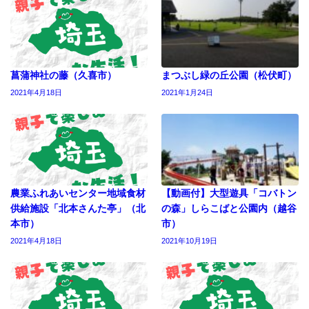
菖蒲神社の藤（久喜市）
まつぶし緑の丘公園（松伏町）
2021年4月18日
2021年1月24日
農業ふれあいセンター地域食材
【動画付】大型遊具「コバトン
供給施設「北本さんた亭」（北
の森」しらこばと公園内（越谷
本市）
市）
2021年4月18日
2021年10月19日