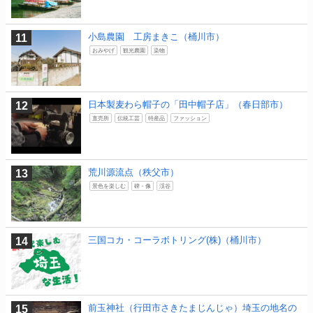
小島農園 工房まきこ（桶川市）
おみやげ
観光農園
染物
日本製麦わら帽子の「田中帽子店」（春日部市）
直売所
伝統工芸
特産品
ファッション
荒川源流点（秩父市）
景色を楽しむ
碑・像
渓谷
三国コカ・コーラボトリング(株)（桶川市）
前玉神社（行田市さきたまじんじゃ）埼玉の地名の