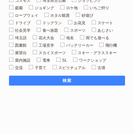
コスモス
埼玉県営公園
ショッピング
庭園
ジョギング
ロケ地
いちご狩り
ロープウェイ
ホタル観賞
砂遊び
ドライブ
ドッグラン
お花見
スケート
社会見学
食べ放題
スポーツ
あじさい
埼玉語
花火大会
地名
雨でも遊べる
図書館
工場見学
バッテリーカー
飛行機
展望台
スカイスポーツ
スキー・グラススキー
屋内施設
電車
SL
ワークショップ
交流
子育て
スピリチュアル
古墳
検索