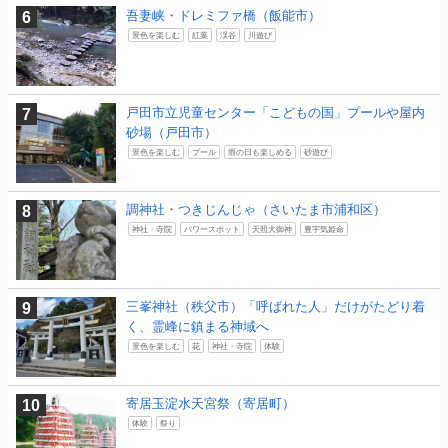
吾妻峡・ドレミファ橋（飯能市）
景色を楽しむ
紅葉
渓谷
川遊び
戸田市立児童センター「こどもの国」プールや屋内
砂場（戸田市）
景色を楽しむ
プール
雨の日も楽しめる
砂遊び
調神社・つきじんじゃ（さいたま市浦和区）
神社・寺院
パワースポット
天照大御神
豊宇気姫命
三峯神社（秩父市）「呼ばれた人」だけがたどり着
く、霊峰に鎮まる神域へ
景色を楽しむ
花
神社・寺院
体験
寄居玉淀水天宮祭（寄居町）
体験
祭り