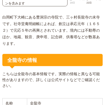
ンを含みます
18日
22日
白岡町下大崎にある曹洞宗の寺院で、三ヶ村長龍寺の末寺
です。社寺堂庵明細帳によれば、創立は承応元年（１６５
２）で元応５年の再興とされています。境内には不動尊の
ほか、地蔵、観音、庚申塔、記念碑、供養塔などが数基あ
ります。
全龍寺の情報
こちらは全龍寺の基本情報です。実際の情報と異なる可能
性がありますので、詳しくは公式サイトなどでご確認くだ
さい。
名称
全龍寺