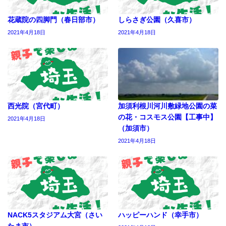
花蔵院の四脚門（春日部市）
しらさぎ公園（久喜市）
2021年4月18日
2021年4月18日
西光院（宮代町）
加須利根川河川敷緑地公園の菜
の花・コスモス公園【工事中】
2021年4月18日
（加須市）
2021年4月18日
NACK5スタジアム大宮（さい
ハッピーハンド（幸手市）
たま市）