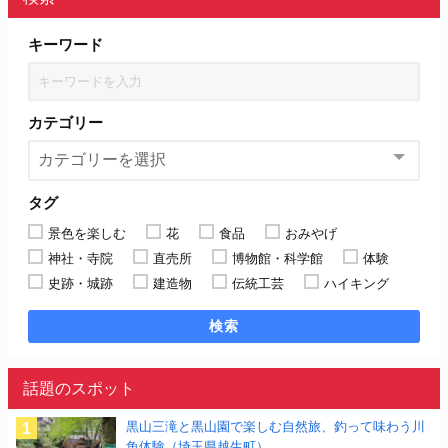
キーワード
カテゴリー
タグ
景色を楽しむ
花
食品
おみやげ
神社・寺院
直売所
博物館・科学館
体験
史跡・城跡
建造物
伝統工芸
ハイキング
検索
話題のスポット
黒山三滝と黒山園で楽しむ自然旅、釣って味わう川
魚体験（埼玉県越生町）