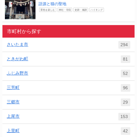
語源と猫の聖地
景色を楽しむ
神社・寺院
史跡・城跡
ハイキング
市町村から探す
さいたま市
294
ときがわ町
81
ふじみ野市
52
三芳町
96
三郷市
29
上尾市
153
上里町
42