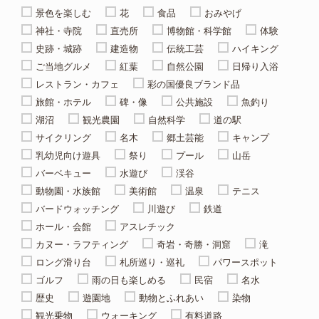
景色を楽しむ
花
食品
おみやげ
神社・寺院
直売所
博物館・科学館
体験
史跡・城跡
建造物
伝統工芸
ハイキング
ご当地グルメ
紅葉
自然公園
日帰り入浴
レストラン・カフェ
彩の国優良ブランド品
旅館・ホテル
碑・像
公共施設
魚釣り
湖沼
観光農園
自然科学
道の駅
サイクリング
名木
郷土芸能
キャンプ
乳幼児向け遊具
祭り
プール
山岳
バーベキュー
水遊び
渓谷
動物園・水族館
美術館
温泉
テニス
バードウォッチング
川遊び
鉄道
ホール・会館
アスレチック
カヌー・ラフティング
奇岩・奇勝・洞窟
滝
ロング滑り台
札所巡り・巡礼
パワースポット
ゴルフ
雨の日も楽しめる
民宿
名水
歴史
遊園地
動物とふれあい
染物
観光乗物
ウォーキング
有料道路