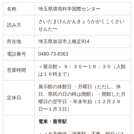
名称
埼玉県環境科学国際センター
さいたまけんかんきょうかがくこくさい
読み方
せんたー
所在地
埼玉県加須市上種足914
電話番号
0480-73-8363
＜展示館＞ ９：３０〜１６：３０（入館
営業時間
は１６時まで）
展示館の休館日 ・月曜日（ただし、休
日、県民の日の時は開館） ・開館した月
定休日
曜日の翌平日 ・年末年始（１２月２９
日〜１月３日）
電車・最寄駅
・ＪＲ高崎線「鴻巣駅」下車 朝日バス