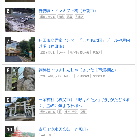
吾妻峡・ドレミファ橋（飯能市）
景色を楽しむ
紅葉
渓谷
川遊び
戸田市立児童センター「こどもの国」プールや屋内
砂場（戸田市）
景色を楽しむ
プール
雨の日も楽しめる
砂遊び
調神社・つきじんじゃ（さいたま市浦和区）
神社・寺院
パワースポット
天照大御神
豊宇気姫命
三峯神社（秩父市）「呼ばれた人」だけがたどり着
く、霊峰に鎮まる神域へ
景色を楽しむ
花
神社・寺院
体験
寄居玉淀水天宮祭（寄居町）
体験
祭り