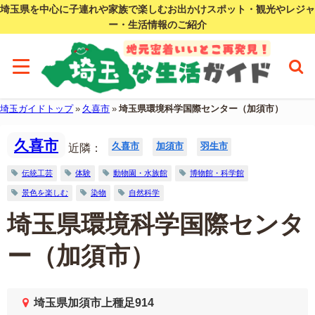
埼玉県を中心に子連れや家族で楽しむお出かけスポット・観光やレジャ
ー・生活情報のご紹介
埼玉ガイドトップ
»
久喜市
»
埼玉県環境科学国際センター（加須市）
久喜市
久喜市
加須市
羽生市
近隣：
伝統工芸
体験
動物園・水族館
博物館・科学館
景色を楽しむ
染物
自然科学
埼玉県環境科学国際センタ
ー（加須市）
埼玉県加須市上種足914