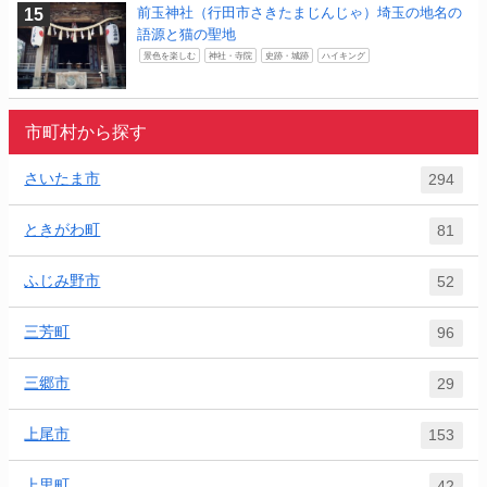
前玉神社（行田市さきたまじんじゃ）埼玉の地名の
語源と猫の聖地
景色を楽しむ
神社・寺院
史跡・城跡
ハイキング
市町村から探す
さいたま市
294
ときがわ町
81
ふじみ野市
52
三芳町
96
三郷市
29
上尾市
153
上里町
42