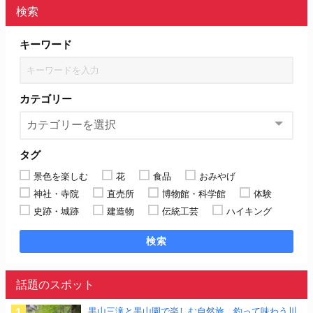
検索
キーワード
カテゴリー
タグ
景色を楽しむ
花
食品
おみやげ
神社・寺院
直売所
博物館・科学館
体験
史跡・城跡
建造物
伝統工芸
ハイキング
検索
話題のスポット
黒山三滝と黒山園で楽しむ自然旅、釣って味わう川