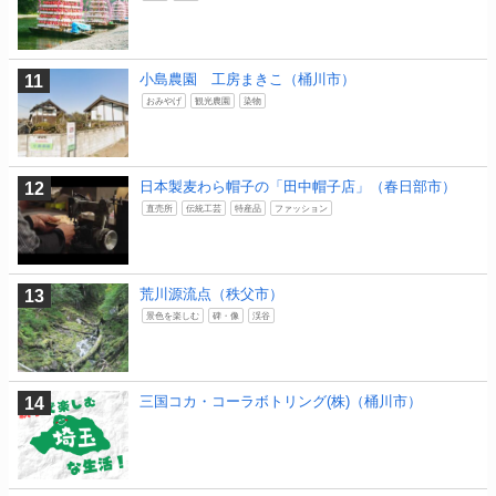
小島農園 工房まきこ（桶川市）
おみやげ
観光農園
染物
日本製麦わら帽子の「田中帽子店」（春日部市）
直売所
伝統工芸
特産品
ファッション
荒川源流点（秩父市）
景色を楽しむ
碑・像
渓谷
三国コカ・コーラボトリング(株)（桶川市）