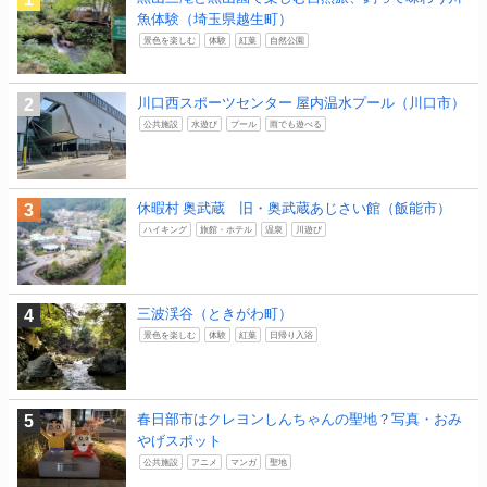
魚体験（埼玉県越生町）
景色を楽しむ
体験
紅葉
自然公園
川口西スポーツセンター 屋内温水プール（川口市）
公共施設
水遊び
プール
雨でも遊べる
休暇村 奥武蔵 旧・奥武蔵あじさい館（飯能市）
ハイキング
旅館・ホテル
温泉
川遊び
三波渓谷（ときがわ町）
景色を楽しむ
体験
紅葉
日帰り入浴
春日部市はクレヨンしんちゃんの聖地？写真・おみ
やげスポット
公共施設
アニメ
マンガ
聖地