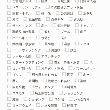
ご当地グルメ
紅葉
自然公園
日帰り入浴
レストラン・カフェ
彩の国優良ブランド品
旅館・ホテル
碑・像
公共施設
魚釣り
湖沼
観光農園
自然科学
道の駅
サイクリング
名木
郷土芸能
キャンプ
乳幼児向け遊具
祭り
プール
山岳
バーベキュー
水遊び
渓谷
動物園・水族館
美術館
温泉
テニス
バードウォッチング
川遊び
鉄道
ホール・会館
アスレチック
カヌー・ラフティング
奇岩・奇勝・洞窟
滝
ロング滑り台
札所巡り・巡礼
パワースポット
ゴルフ
雨の日も楽しめる
民宿
名水
歴史
遊園地
動物とふれあい
染物
観光乗物
ウォーキング
有料道路
コスモス
埼玉県営公園
ショッピング
庭園
ジョギング
ロケ地
いちご狩り
ロープウェイ
ホタル観賞
砂遊び