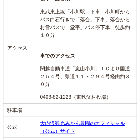
東武東上線「小川駅」下車 小川町から
バス白石行きで「落合」下車、落合から
村営バスで「堂平」バス停下車 徒歩約
１０分
アクセス
車でのアクセス
関越自動車道「嵐山小川」ＩＣより国道
２５４号、県道１１・２９４号経由約３
０分
0493-82-1223（東秩父村役場）
駐車場
大内沢観光みかん農園のオフィシャル
公式
（公式）サイト