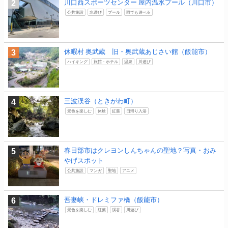
川口西スポーツセンター 屋内温水プール（川口市）
公共施設
水遊び
プール
雨でも遊べる
休暇村 奥武蔵 旧・奥武蔵あじさい館（飯能市）
ハイキング
旅館・ホテル
温泉
川遊び
三波渓谷（ときがわ町）
景色を楽しむ
体験
紅葉
日帰り入浴
春日部市はクレヨンしんちゃんの聖地？写真・おみ
やげスポット
公共施設
マンガ
聖地
アニメ
吾妻峡・ドレミファ橋（飯能市）
景色を楽しむ
紅葉
渓谷
川遊び