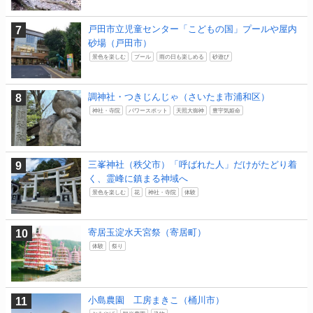
戸田市立児童センター「こどもの国」プールや屋内
砂場（戸田市）
景色を楽しむ
プール
雨の日も楽しめる
砂遊び
調神社・つきじんじゃ（さいたま市浦和区）
神社・寺院
パワースポット
天照大御神
豊宇気姫命
三峯神社（秩父市）「呼ばれた人」だけがたどり着
く、霊峰に鎮まる神域へ
景色を楽しむ
花
神社・寺院
体験
寄居玉淀水天宮祭（寄居町）
体験
祭り
小島農園 工房まきこ（桶川市）