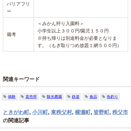
バリアフリ
ー
＜みかん狩り入園料＞
小学生以上３００円/園児１５０円
備考
※持ち帰りは別途料金が必要となりま
す。（もぎ取りつめ放題１網５００円）
関連キーワード
体験
直売所
観光農園
鉄道
食品
魚釣り
ときがわ町
,
小川町
,
東秩父村
,
横瀬町
,
皆野町
,
秩父市
の関連記事