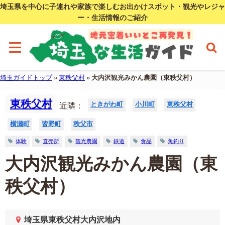
埼玉県を中心に子連れや家族で楽しむお出かけスポット・観光やレジャ
ー・生活情報のご紹介
埼玉ガイドトップ
»
東秩父村
»
大内沢観光みかん農園（東秩父村）
東秩父村
ときがわ町
小川町
東秩父村
近隣：
横瀬町
皆野町
秩父市
体験
直売所
観光農園
鉄道
食品
魚釣り
大内沢観光みかん農園（東
秩父村）
埼玉県東秩父村大内沢地内