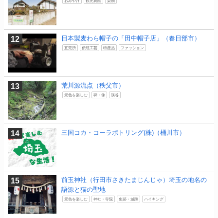
おみやげ
観光農園
染物
日本製麦わら帽子の「田中帽子店」（春日部市）
直売所
伝統工芸
特産品
ファッション
荒川源流点（秩父市）
景色を楽しむ
碑・像
渓谷
三国コカ・コーラボトリング(株)（桶川市）
前玉神社（行田市さきたまじんじゃ）埼玉の地名の
語源と猫の聖地
景色を楽しむ
神社・寺院
史跡・城跡
ハイキング