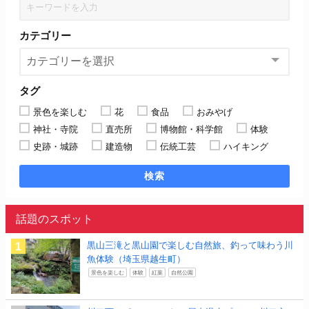
カテゴリー
タグ
景色を楽しむ
花
食品
おみやげ
神社・寺院
直売所
博物館・科学館
体験
史跡・城跡
建造物
伝統工芸
ハイキング
検索
話題のスポット
黒山三滝と黒山園で楽しむ自然旅、釣って味わう川
魚体験（埼玉県越生町）
景色を楽しむ
体験
紅葉
自然公園