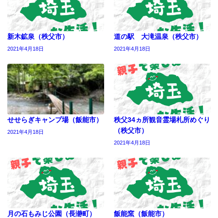
新木鉱泉（秩父市）
道の駅 大滝温泉（秩父市）
2021年4月18日
2021年4月18日
せせらぎキャンプ場（飯能市）
秩父34ヵ所観音霊場札所めぐり
（秩父市）
2021年4月18日
2021年4月18日
月の石もみじ公園（長瀞町）
飯能窯（飯能市）