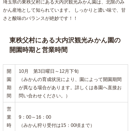
埼玉県の東秩父村にある大内沢観光みかん園は、北限のみ
かん産地として知られています。 しっかりと濃い味で、甘
さと酸味のバランスが絶妙です！！
東秩父村にある大内沢観光みかん園の
開園時期と営業時間
開
10月 第3日曜日～12月下旬
園
（みかんの育成状況により、園によって開園期間
期
が異なる場合があります。詳しくは各園へ直接お
間
問い合わせください。）
営
業
9：00～16：00
時
（みかん狩り受付は15：00頃まで）