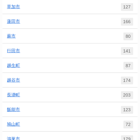
草加市
127
蓮田市
166
蕨市
80
行田市
141
越生町
87
越谷市
174
長瀞町
203
飯能市
123
鳩山町
72
鴻巣市
179