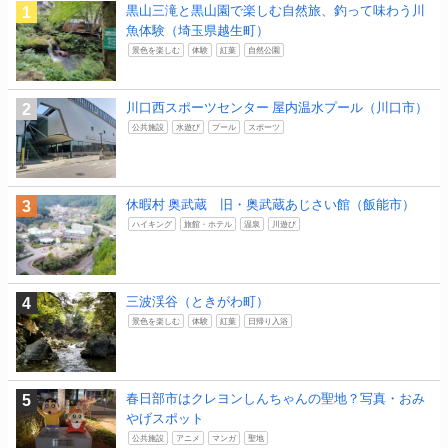
黒山三滝と黒山園で楽しむ自然旅、釣って味わう川
魚体験（埼玉県越生町）
景色を楽しむ
体験
紅葉
自然公園
川口西スポーツセンター 屋内温水プール（川口市）
公共施設
水遊び
プール
スポーツ
休暇村 奥武蔵 旧・奥武蔵あじさい館（飯能市）
ハイキング
旅館・ホテル
温泉
川遊び
三波渓谷（ときがわ町）
景色を楽しむ
体験
紅葉
日帰り入浴
春日部市はクレヨンしんちゃんの聖地？写真・おみ
やげスポット
公共施設
アニメ
マンガ
聖地