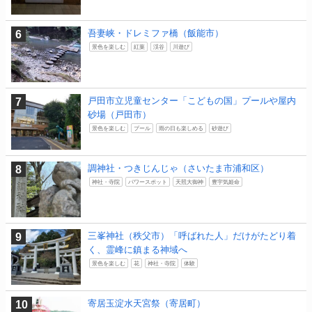
吾妻峡・ドレミファ橋（飯能市）
景色を楽しむ
紅葉
渓谷
川遊び
戸田市立児童センター「こどもの国」プールや屋内
砂場（戸田市）
景色を楽しむ
プール
雨の日も楽しめる
砂遊び
調神社・つきじんじゃ（さいたま市浦和区）
神社・寺院
パワースポット
天照大御神
豊宇気姫命
三峯神社（秩父市）「呼ばれた人」だけがたどり着
く、霊峰に鎮まる神域へ
景色を楽しむ
花
神社・寺院
体験
寄居玉淀水天宮祭（寄居町）