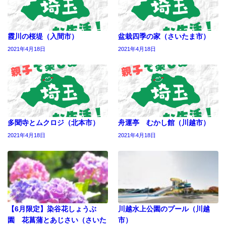
霞川の桜堤（入間市）
盆栽四季の家（さいたま市）
2021年4月18日
2021年4月18日
多聞寺とムクロジ（北本市）
舟運亭 むかし館（川越市）
2021年4月18日
2021年4月18日
【6月限定】染谷花しょうぶ
川越水上公園のプール（川越
園 花菖蒲とあじさい（さいた
市）