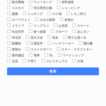
観光乗物
ウォーキング
有料道路
コスモス
埼玉県営公園
ショッピング
庭園
ジョギング
ロケ地
いちご狩り
ロープウェイ
ホタル観賞
砂遊び
ドライブ
ドッグラン
お花見
スケート
社会見学
食べ放題
スポーツ
あじさい
埼玉語
花火大会
地名
雨でも遊べる
図書館
工場見学
バッテリーカー
飛行機
展望台
スカイスポーツ
スキー・グラススキー
屋内施設
電車
SL
ワークショップ
交流
子育て
スピリチュアル
古墳
検索