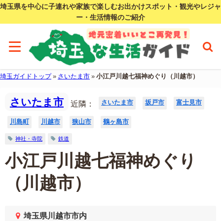
埼玉県を中心に子連れや家族で楽しむお出かけスポット・観光やレジャ
ー・生活情報のご紹介
埼玉ガイドトップ
»
さいたま市
»
小江戸川越七福神めぐり（川越市）
さいたま市
さいたま市
坂戸市
富士見市
近隣：
川島町
川越市
狭山市
鶴ヶ島市
神社・寺院
鉄道
小江戸川越七福神めぐり
（川越市）
埼玉県川越市市内