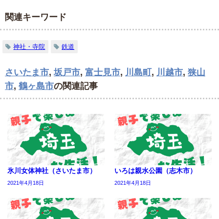
関連キーワード
神社・寺院
鉄道
さいたま市
,
坂戸市
,
富士見市
,
川島町
,
川越市
,
狭山
市
,
鶴ヶ島市
の関連記事
氷川女体神社（さいたま市）
いろは親水公園（志木市）
2021年4月18日
2021年4月18日