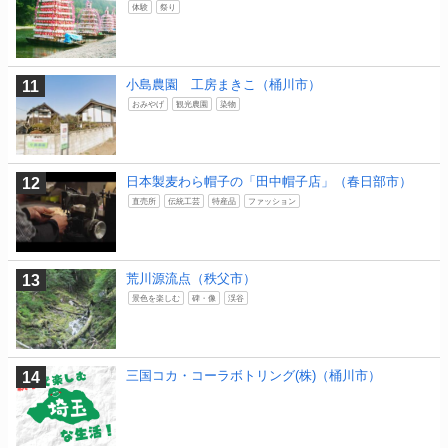
体験
祭り
小島農園 工房まきこ（桶川市）
おみやげ
観光農園
染物
日本製麦わら帽子の「田中帽子店」（春日部市）
直売所
伝統工芸
特産品
ファッション
荒川源流点（秩父市）
景色を楽しむ
碑・像
渓谷
三国コカ・コーラボトリング(株)（桶川市）