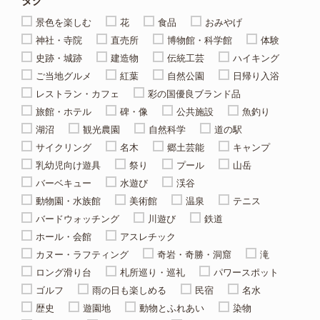
タグ
景色を楽しむ
花
食品
おみやげ
神社・寺院
直売所
博物館・科学館
体験
史跡・城跡
建造物
伝統工芸
ハイキング
ご当地グルメ
紅葉
自然公園
日帰り入浴
レストラン・カフェ
彩の国優良ブランド品
旅館・ホテル
碑・像
公共施設
魚釣り
湖沼
観光農園
自然科学
道の駅
サイクリング
名木
郷土芸能
キャンプ
乳幼児向け遊具
祭り
プール
山岳
バーベキュー
水遊び
渓谷
動物園・水族館
美術館
温泉
テニス
バードウォッチング
川遊び
鉄道
ホール・会館
アスレチック
カヌー・ラフティング
奇岩・奇勝・洞窟
滝
ロング滑り台
札所巡り・巡礼
パワースポット
ゴルフ
雨の日も楽しめる
民宿
名水
歴史
遊園地
動物とふれあい
染物