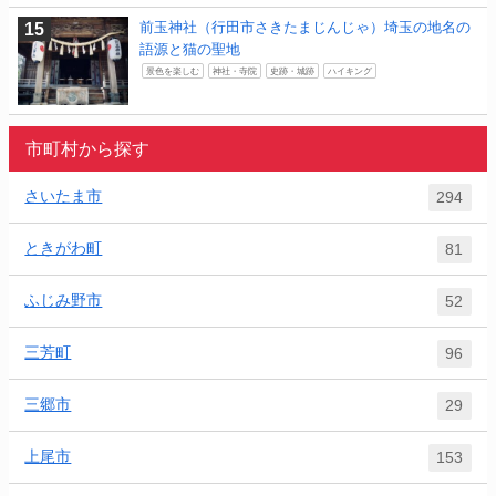
前玉神社（行田市さきたまじんじゃ）埼玉の地名の
語源と猫の聖地
景色を楽しむ
神社・寺院
史跡・城跡
ハイキング
市町村から探す
さいたま市
294
ときがわ町
81
ふじみ野市
52
三芳町
96
三郷市
29
上尾市
153