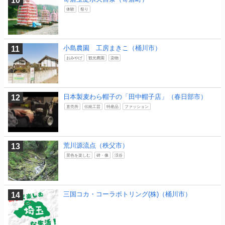
体験
祭り
小島農園 工房まきこ（桶川市）
おみやげ
観光農園
染物
日本製麦わら帽子の「田中帽子店」（春日部市）
直売所
伝統工芸
特産品
ファッション
荒川源流点（秩父市）
景色を楽しむ
碑・像
渓谷
三国コカ・コーラボトリング(株)（桶川市）