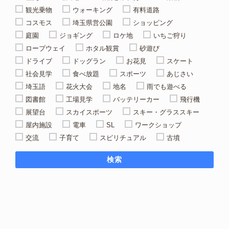
観光乗物
ウォーキング
有料道路
コスモス
埼玉県営公園
ショッピング
庭園
ジョギング
ロケ地
いちご狩り
ロープウェイ
ホタル観賞
砂遊び
ドライブ
ドッグラン
お花見
スケート
社会見学
食べ放題
スポーツ
あじさい
埼玉語
花火大会
地名
雨でも遊べる
図書館
工場見学
バッテリーカー
飛行機
展望台
スカイスポーツ
スキー・グラススキー
屋内施設
電車
SL
ワークショップ
交流
子育て
スピリチュアル
古墳
検索