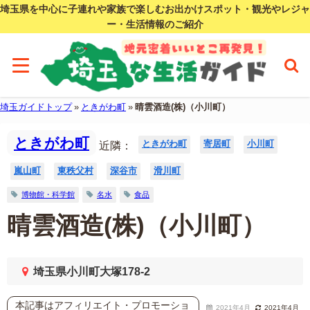
埼玉県を中心に子連れや家族で楽しむお出かけスポット・観光やレジャ
ー・生活情報のご紹介
埼玉ガイドトップ
»
ときがわ町
»
晴雲酒造(株)（小川町）
ときがわ町
ときがわ町
寄居町
小川町
近隣：
嵐山町
東秩父村
深谷市
滑川町
博物館・科学館
名水
食品
晴雲酒造(株)（小川町）
埼玉県小川町大塚178-2
本記事はアフィリエイト・プロモーショ
2021年4月
2021年4月