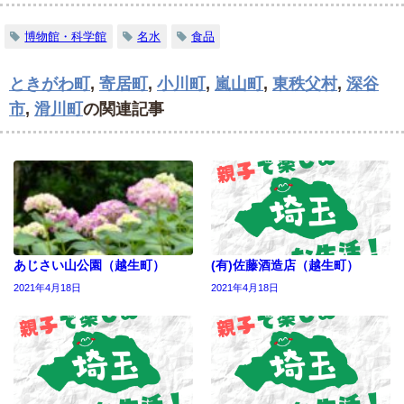
博物館・科学館
名水
食品
ときがわ町
,
寄居町
,
小川町
,
嵐山町
,
東秩父村
,
深谷
市
,
滑川町
の関連記事
あじさい山公園（越生町）
(有)佐藤酒造店（越生町）
2021年4月18日
2021年4月18日