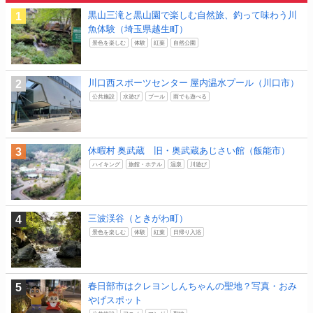
黒山三滝と黒山園で楽しむ自然旅、釣って味わう川
魚体験（埼玉県越生町）
景色を楽しむ
体験
紅葉
自然公園
川口西スポーツセンター 屋内温水プール（川口市）
公共施設
水遊び
プール
雨でも遊べる
休暇村 奥武蔵 旧・奥武蔵あじさい館（飯能市）
ハイキング
旅館・ホテル
温泉
川遊び
三波渓谷（ときがわ町）
景色を楽しむ
体験
紅葉
日帰り入浴
春日部市はクレヨンしんちゃんの聖地？写真・おみ
やげスポット