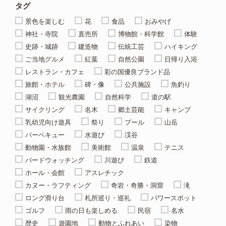
タグ
景色を楽しむ
花
食品
おみやげ
神社・寺院
直売所
博物館・科学館
体験
史跡・城跡
建造物
伝統工芸
ハイキング
ご当地グルメ
紅葉
自然公園
日帰り入浴
レストラン・カフェ
彩の国優良ブランド品
旅館・ホテル
碑・像
公共施設
魚釣り
湖沼
観光農園
自然科学
道の駅
サイクリング
名木
郷土芸能
キャンプ
乳幼児向け遊具
祭り
プール
山岳
バーベキュー
水遊び
渓谷
動物園・水族館
美術館
温泉
テニス
バードウォッチング
川遊び
鉄道
ホール・会館
アスレチック
カヌー・ラフティング
奇岩・奇勝・洞窟
滝
ロング滑り台
札所巡り・巡礼
パワースポット
ゴルフ
雨の日も楽しめる
民宿
名水
歴史
遊園地
動物とふれあい
染物