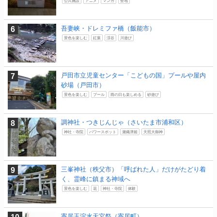
公共施設
アニメ
マンガ
聖地
吾妻峡・ドレミファ橋（飯能市）
景色を楽しむ
紅葉
渓谷
川遊び
戸田市立児童センター「こどもの国」プールや屋内
砂場（戸田市）
景色を楽しむ
プール
雨の日も楽しめる
砂遊び
調神社・つきじんじゃ（さいたま市浦和区）
神社・寺院
パワースポット
瀬織津姫
天照大御神
三峯神社（秩父市）「呼ばれた人」だけがたどり着
く、霊峰に鎮まる神域へ
景色を楽しむ
花
神社・寺院
体験
寄居玉淀水天宮祭（寄居町）