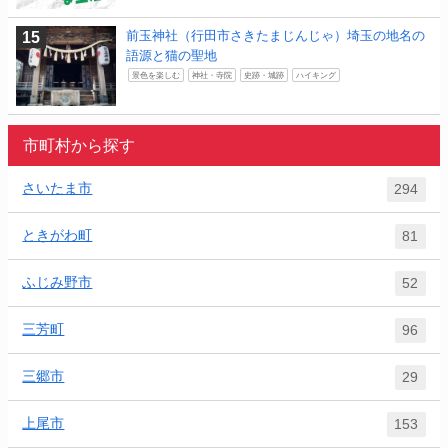
前玉神社（行田市さきたまじんじゃ）埼玉の地名の
語源と猫の聖地
景色を楽しむ
神社・寺院
史跡・城跡
ハイキング
市町村から探す
さいたま市
294
ときがわ町
81
ふじみ野市
52
三芳町
96
三郷市
29
上尾市
153