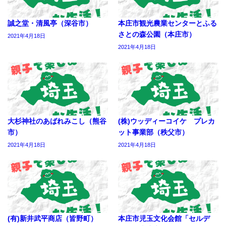
誠之堂・清風亭（深谷市）
本庄市観光農業センターとふる
さとの森公園（本庄市）
2021年4月18日
2021年4月18日
大杉神社のあばれみこし（熊谷
(株)ウッディーコイケ プレカ
市）
ット事業部（秩父市）
2021年4月18日
2021年4月18日
(有)新井武平商店（皆野町）
本庄市児玉文化会館「セルデ