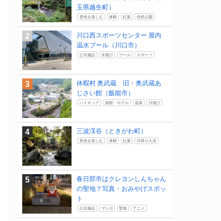
玉県越生町）
景色を楽しむ
体験
紅葉
自然公園
川口西スポーツセンター 屋内
温水プール（川口市）
公共施設
水遊び
プール
スポーツ
休暇村 奥武蔵 旧・奥武蔵あ
じさい館（飯能市）
ハイキング
旅館・ホテル
温泉
川遊び
三波渓谷（ときがわ町）
景色を楽しむ
体験
紅葉
日帰り入浴
春日部市はクレヨンしんちゃん
の聖地？写真・おみやげスポッ
ト
公共施設
マンガ
聖地
アニメ