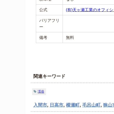
公式
(有)天ヶ瀬工業のオフィ
バリアフリ
ー
備考
無料
関連キーワード
渓谷
入間市
,
日高市
,
横瀬町
,
毛呂山町
,
狭山