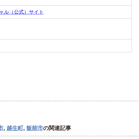
シャル（公式）サイト
市
,
越生町
,
飯能市
の関連記事