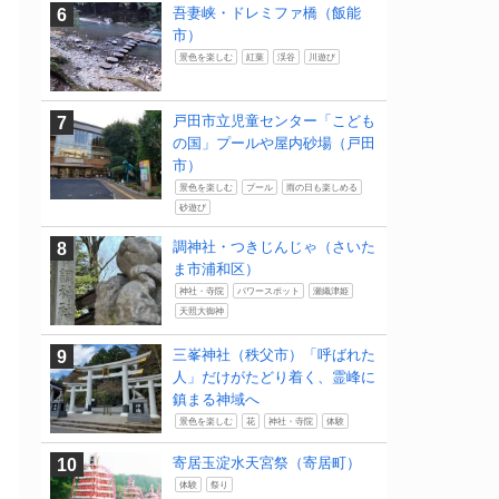
吾妻峡・ドレミファ橋（飯能
市）
景色を楽しむ
紅葉
渓谷
川遊び
戸田市立児童センター「こども
の国」プールや屋内砂場（戸田
市）
景色を楽しむ
プール
雨の日も楽しめる
砂遊び
調神社・つきじんじゃ（さいた
ま市浦和区）
神社・寺院
パワースポット
瀬織津姫
天照大御神
三峯神社（秩父市）「呼ばれた
人」だけがたどり着く、霊峰に
鎮まる神域へ
景色を楽しむ
花
神社・寺院
体験
寄居玉淀水天宮祭（寄居町）
体験
祭り