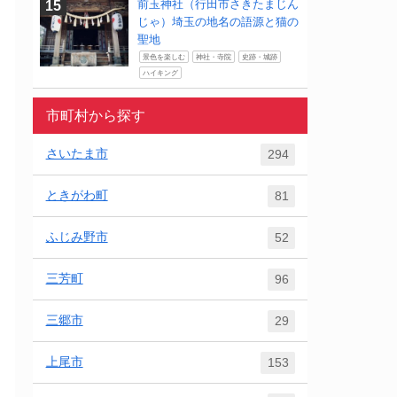
前玉神社（行田市さきたまじん
じゃ）埼玉の地名の語源と猫の
聖地
景色を楽しむ
神社・寺院
史跡・城跡
ハイキング
市町村から探す
さいたま市
294
ときがわ町
81
ふじみ野市
52
三芳町
96
三郷市
29
上尾市
153