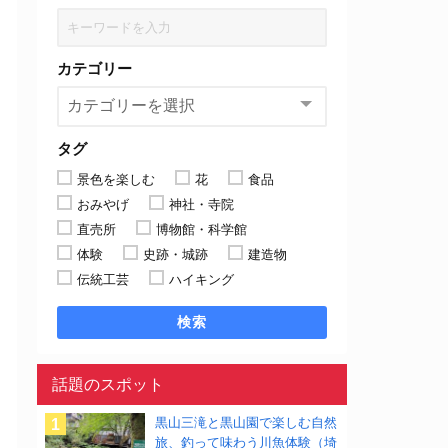
カテゴリー
タグ
景色を楽しむ
花
食品
おみやげ
神社・寺院
直売所
博物館・科学館
体験
史跡・城跡
建造物
伝統工芸
ハイキング
検索
話題のスポット
黒山三滝と黒山園で楽しむ自然
旅、釣って味わう川魚体験（埼