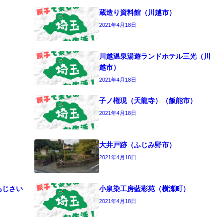
蔵造り資料館（川越市）
2021年4月18日
川越温泉湯遊ランドホテル三光（川
越市）
2021年4月18日
子ノ権現（天龍寺）（飯能市）
2021年4月18日
大井戸跡（ふじみ野市）
2021年4月18日
あじさい
小泉染工房藍彩苑（横瀬町）
2021年4月18日