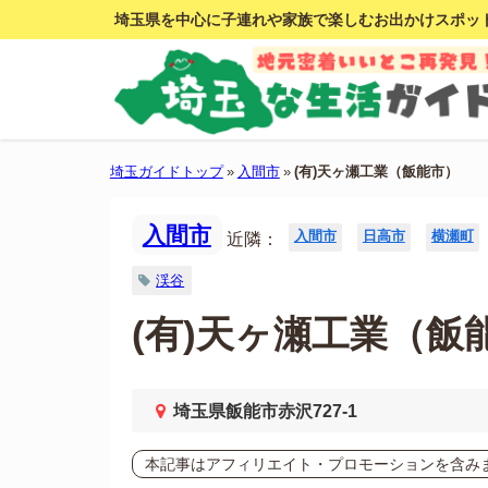
埼玉県を中心に子連れや家族で楽しむお出かけスポッ
埼玉ガイドトップ
»
入間市
»
(有)天ヶ瀬工業（飯能市）
入間市
入間市
日高市
横瀬町
近隣：
渓谷
(有)天ヶ瀬工業（飯
埼玉県飯能市赤沢727-1
本記事はアフィリエイト・プロモーションを含み