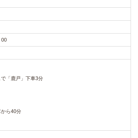
00
で「鹿戸」下車3分
Cから40分