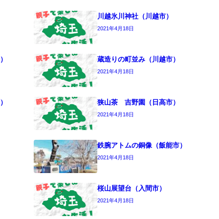
川越氷川神社（川越市）
2021年4月18日
）
蔵造りの町並み（川越市）
2021年4月18日
）
狭山茶 吉野園（日高市）
2021年4月18日
鉄腕アトムの銅像（飯能市）
2021年4月18日
桜山展望台（入間市）
2021年4月18日