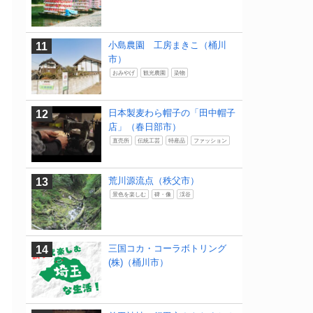
小島農園 工房まきこ（桶川
市）
おみやげ
観光農園
染物
日本製麦わら帽子の「田中帽子
店」（春日部市）
直売所
伝統工芸
特産品
ファッション
荒川源流点（秩父市）
景色を楽しむ
碑・像
渓谷
三国コカ・コーラボトリング
(株)（桶川市）