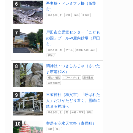
吾妻峡・ドレミファ橋（飯能
市）
景色を楽しむ
紅葉
渓谷
川遊び
戸田市立児童センター「こども
の国」プールや屋内砂場（戸田
市）
景色を楽しむ
プール
雨の日も楽しめる
砂遊び
調神社・つきじんじゃ（さいた
ま市浦和区）
神社・寺院
パワースポット
瀬織津姫
天照大御神
三峯神社（秩父市）「呼ばれた
人」だけがたどり着く、霊峰に
鎮まる神域へ
景色を楽しむ
花
神社・寺院
体験
寄居玉淀水天宮祭（寄居町）
体験
祭り