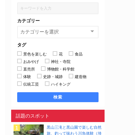
カテゴリー
タグ
景色を楽しむ
花
食品
おみやげ
神社・寺院
直売所
博物館・科学館
体験
史跡・城跡
建造物
伝統工芸
ハイキング
検索
話題のスポット
黒山三滝と黒山園で楽しむ自然
旅、釣って味わう川魚体験（埼