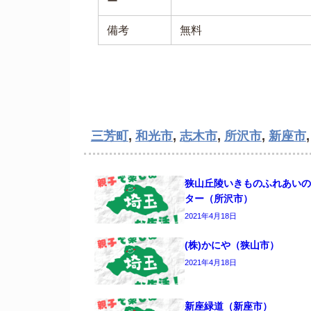
ー
備考
無料
三芳町
,
和光市
,
志木市
,
所沢市
,
新座市
狭山丘陵いきものふれあいの
ター（所沢市）
2021年4月18日
(株)かにや（狭山市）
2021年4月18日
新座緑道（新座市）