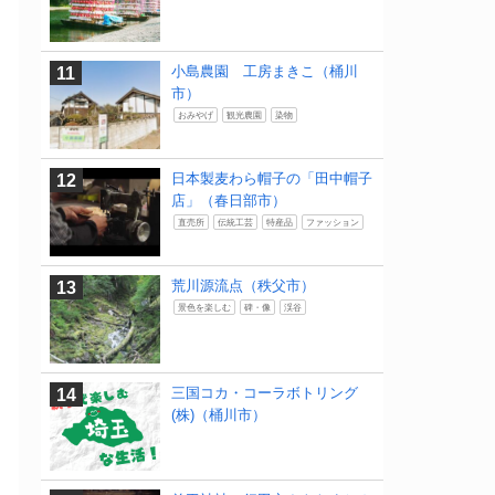
小島農園 工房まきこ（桶川
市）
おみやげ
観光農園
染物
日本製麦わら帽子の「田中帽子
店」（春日部市）
直売所
伝統工芸
特産品
ファッション
荒川源流点（秩父市）
景色を楽しむ
碑・像
渓谷
三国コカ・コーラボトリング
(株)（桶川市）