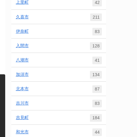
上里町
42
久喜市
211
伊奈町
83
入間市
128
八潮市
41
加須市
134
北本市
87
吉川市
83
吉見町
184
和光市
44