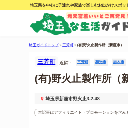
埼玉県を中心に子連れや家族で楽しむお出かけスポッ
埼玉ガイドトップ
»
三芳町
»
(有)野火止製作所（新座市）
三芳町
三芳町
和光市
志木市
近隣：
(有)野火止製作所（
埼玉県新座市野火止3-2-48
本記事はアフィリエイト・プロモーションを含み