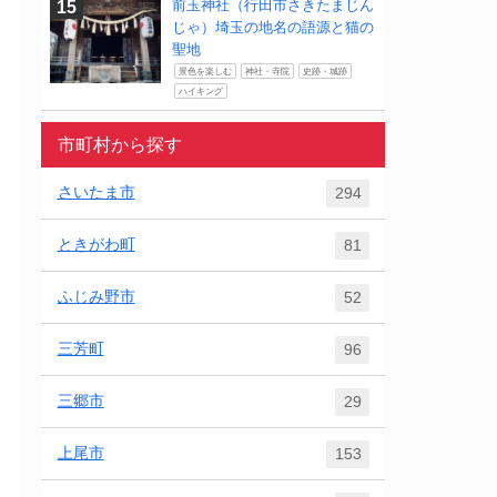
前玉神社（行田市さきたまじん
じゃ）埼玉の地名の語源と猫の
聖地
景色を楽しむ
神社・寺院
史跡・城跡
ハイキング
市町村から探す
さいたま市
294
ときがわ町
81
ふじみ野市
52
三芳町
96
三郷市
29
上尾市
153