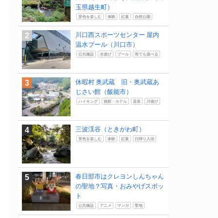
玉県越生町）
景色を楽しむ
体験
紅葉
自然公園
川口西スポーツセンター 屋内
温水プール（川口市）
公共施設
水遊び
プール
雨でも遊べる
休暇村 奥武蔵 旧・奥武蔵あ
じさい館（飯能市）
ハイキング
旅館・ホテル
温泉
川遊び
三波渓谷（ときがわ町）
景色を楽しむ
体験
紅葉
日帰り入浴
春日部市はクレヨンしんちゃん
の聖地？写真・おみやげスポッ
ト
公共施設
アニメ
マンガ
聖地