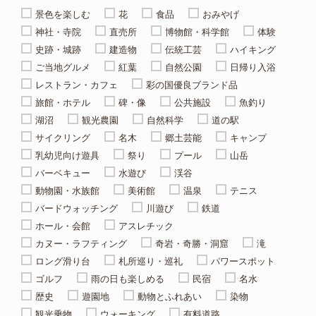
景色を楽しむ
花
食品
おみやげ
神社・寺院
直売所
博物館・科学館
体験
史跡・城跡
建造物
伝統工芸
ハイキング
ご当地グルメ
紅葉
自然公園
日帰り入浴
レストラン・カフェ
彩の国優良ブランド品
旅館・ホテル
碑・像
公共施設
魚釣り
湖沼
観光農園
自然科学
道の駅
サイクリング
名木
郷土芸能
キャンプ
乳幼児向け遊具
祭り
プール
山岳
バーベキュー
水遊び
渓谷
動物園・水族館
美術館
温泉
テニス
バードウォッチング
川遊び
鉄道
ホール・会館
アスレチック
カヌー・ラフティング
奇岩・奇勝・洞窟
滝
ロング滑り台
札所巡り・巡礼
パワースポット
ゴルフ
雨の日も楽しめる
民宿
名水
歴史
遊園地
動物とふれあい
染物
観光乗物
ウォーキング
有料道路