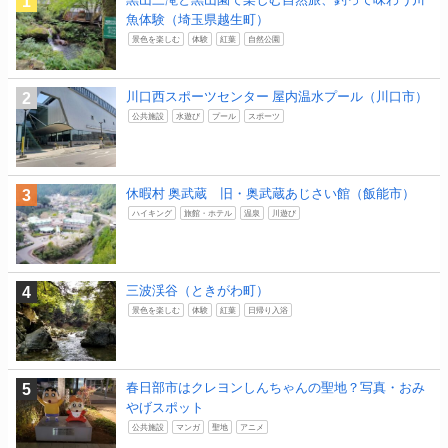
魚体験（埼玉県越生町）
景色を楽しむ
体験
紅葉
自然公園
川口西スポーツセンター 屋内温水プール（川口市）
公共施設
水遊び
プール
スポーツ
休暇村 奥武蔵 旧・奥武蔵あじさい館（飯能市）
ハイキング
旅館・ホテル
温泉
川遊び
三波渓谷（ときがわ町）
景色を楽しむ
体験
紅葉
日帰り入浴
春日部市はクレヨンしんちゃんの聖地？写真・おみ
やげスポット
公共施設
マンガ
聖地
アニメ