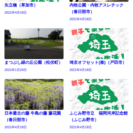
矢立橋（草加市）
内牧公園・内牧アスレチック
（春日部市）
2021年4月18日
2021年4月18日
まつぶし緑の丘公園（松伏町）
埼京オフセット(株)（戸田市）
2021年1月24日
2021年4月18日
日本最古の藤 牛島の藤 藤花園
ふじみ野市立 福岡河岸記念館
（春日部市）
（ふじみ野市）
2021年4月18日
2021年4月18日