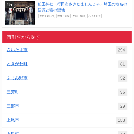
前玉神社（行田市さきたまじんじゃ）埼玉の地名の
語源と猫の聖地
景色を楽しむ
神社・寺院
史跡・城跡
ハイキング
市町村から探す
さいたま市
294
ときがわ町
81
ふじみ野市
52
三芳町
96
三郷市
29
上尾市
153