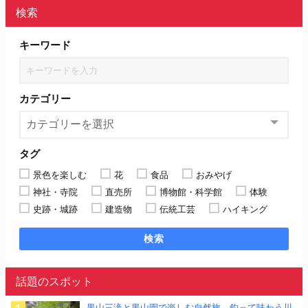
検索
キーワード
カテゴリー
タグ
景色を楽しむ
花
食品
おみやげ
神社・寺院
直売所
博物館・科学館
体験
史跡・城跡
建造物
伝統工芸
ハイキング
検索
話題のスポット
黒山三滝と黒山園で楽しむ自然旅、釣って味わう川