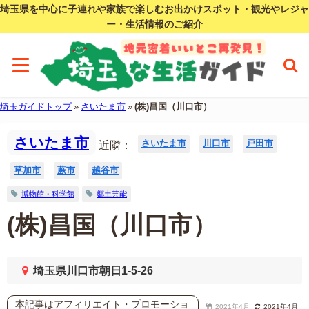
埼玉県を中心に子連れや家族で楽しむお出かけスポット・観光やレジャ
ー・生活情報のご紹介
埼玉ガイドトップ
»
さいたま市
»
(株)昌国（川口市）
さいたま市
さいたま市
川口市
戸田市
近隣：
草加市
蕨市
越谷市
博物館・科学館
郷土芸能
(株)昌国（川口市）
埼玉県川口市朝日1-5-26
本記事はアフィリエイト・プロモーショ
2021年4月
2021年4月