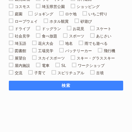
コスモス
埼玉県営公園
ショッピング
庭園
ジョギング
ロケ地
いちご狩り
ロープウェイ
ホタル観賞
砂遊び
ドライブ
ドッグラン
お花見
スケート
社会見学
食べ放題
スポーツ
あじさい
埼玉語
花火大会
地名
雨でも遊べる
図書館
工場見学
バッテリーカー
飛行機
展望台
スカイスポーツ
スキー・グラススキー
屋内施設
電車
SL
ワークショップ
交流
子育て
スピリチュアル
古墳
検索