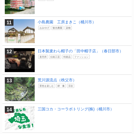
小島農園 工房まきこ（桶川市）
おみやげ
観光農園
染物
日本製麦わら帽子の「田中帽子店」（春日部市）
直売所
伝統工芸
特産品
ファッション
荒川源流点（秩父市）
景色を楽しむ
碑・像
渓谷
三国コカ・コーラボトリング(株)（桶川市）