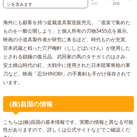
ンを含みます
18日
22日
海外にも顧客を持つ盆栽道具製造販売元。「道楽で集めた
ものを一般公開しよう」と個人所有の刃物3455点を展示。
映画の小道具製作者が研究に来るほど、時代ものが充実。
宮本武蔵と戦った穴戸梅軒（ししどばいけん）が使用した
とされる鎖鎌の復元品、武田家の馬のタテガミのはさみ、
安土桃山時代の釘、大戦中に使用された日本陸軍将校の軍
刀など。映画「忍SHINOBI」の手裏剣も手がけ保存されて
います。
(株)昌国の情報
こちらは(株)昌国の基本情報です。実際の情報と異なる可能
性がありますので、詳しくは公式サイトなどでご確認くだ