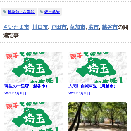
博物館・科学館
郷土芸能
さいたま市
,
川口市
,
戸田市
,
草加市
,
蕨市
,
越谷市
の関
連記事
蒲生の一里塚（越谷市）
入間川自転車道（川越市）
2021年4月18日
2021年4月18日