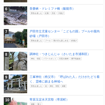
吾妻峡・ドレミファ橋（飯能市）
景色を楽しむ
紅葉
渓谷
川遊び
戸田市立児童センター「こどもの国」プールや屋内
砂場（戸田市）
景色を楽しむ
プール
雨の日も楽しめる
砂遊び
調神社・つきじんじゃ（さいたま市浦和区）
神社・寺院
パワースポット
天照大御神
豊宇気姫命
三峯神社（秩父市）「呼ばれた人」だけがたどり着
く、霊峰に鎮まる神域へ
景色を楽しむ
花
神社・寺院
体験
寄居玉淀水天宮祭（寄居町）
体験
祭り