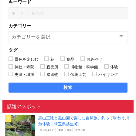
キーワード
カテゴリー
タグ
景色を楽しむ
花
食品
おみやげ
神社・寺院
直売所
博物館・科学館
体験
史跡・城跡
建造物
伝統工芸
ハイキング
検索
話題のスポット
黒山三滝と黒山園で楽しむ自然旅、釣って味わう川
魚体験（埼玉県越生町）
景色を楽しむ
体験
紅葉
自然公園