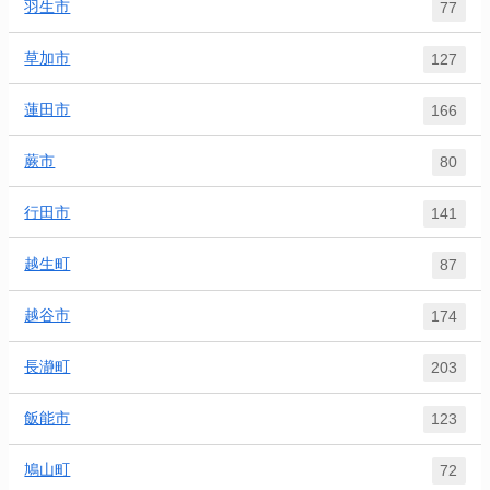
羽生市
77
草加市
127
蓮田市
166
蕨市
80
行田市
141
越生町
87
越谷市
174
長瀞町
203
飯能市
123
鳩山町
72