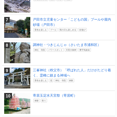
戸田市立児童センター「こどもの国」プールや屋内
砂場（戸田市）
景色を楽しむ
プール
雨の日も楽しめる
砂遊び
調神社・つきじんじゃ（さいたま市浦和区）
神社・寺院
パワースポット
天照大御神
豊宇気姫命
三峯神社（秩父市）「呼ばれた人」だけがたどり着
く、霊峰に鎮まる神域へ
景色を楽しむ
花
神社・寺院
体験
寄居玉淀水天宮祭（寄居町）
体験
祭り