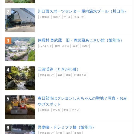
川口西スポーツセンター 屋内温水プール（川口市）
公共施設
水遊び
プール
スポーツ
休暇村 奥武蔵 旧・奥武蔵あじさい館（飯能市）
ハイキング
旅館・ホテル
温泉
川遊び
三波渓谷（ときがわ町）
景色を楽しむ
体験
紅葉
日帰り入浴
春日部市はクレヨンしんちゃんの聖地？写真・おみ
やげスポット
公共施設
マンガ
聖地
アニメ
吾妻峡・ドレミファ橋（飯能市）
景色を楽しむ
紅葉
渓谷
川遊び