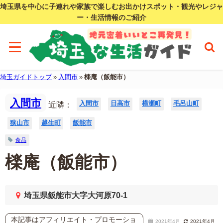
埼玉県を中心に子連れや家族で楽しむお出かけスポット・観光やレジャ
ー・生活情報のご紹介
埼玉ガイドトップ
»
入間市
»
檪庵（飯能市）
入間市
入間市
日高市
横瀬町
毛呂山町
近隣：
狭山市
越生町
飯能市
食品
檪庵（飯能市）
埼玉県飯能市大字大河原70-1
本記事はアフィリエイト・プロモーショ
2021年4月
2021年4月