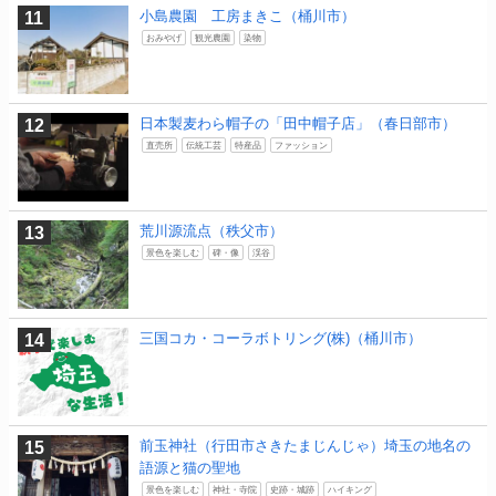
小島農園 工房まきこ（桶川市）
おみやげ
観光農園
染物
日本製麦わら帽子の「田中帽子店」（春日部市）
直売所
伝統工芸
特産品
ファッション
荒川源流点（秩父市）
景色を楽しむ
碑・像
渓谷
三国コカ・コーラボトリング(株)（桶川市）
前玉神社（行田市さきたまじんじゃ）埼玉の地名の
語源と猫の聖地
景色を楽しむ
神社・寺院
史跡・城跡
ハイキング