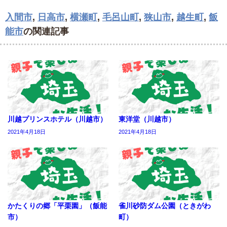
入間市
,
日高市
,
横瀬町
,
毛呂山町
,
狭山市
,
越生町
,
飯
能市
の関連記事
川越プリンスホテル（川越市）
東洋堂（川越市）
2021年4月18日
2021年4月18日
かたくりの郷「平栗園」（飯能
雀川砂防ダム公園（ときがわ
市）
町）