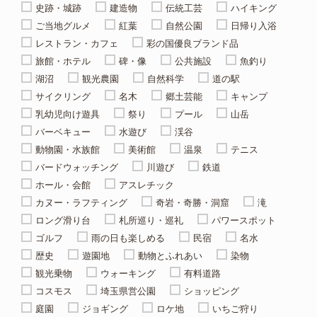
史跡・城跡
建造物
伝統工芸
ハイキング
ご当地グルメ
紅葉
自然公園
日帰り入浴
レストラン・カフェ
彩の国優良ブランド品
旅館・ホテル
碑・像
公共施設
魚釣り
湖沼
観光農園
自然科学
道の駅
サイクリング
名木
郷土芸能
キャンプ
乳幼児向け遊具
祭り
プール
山岳
バーベキュー
水遊び
渓谷
動物園・水族館
美術館
温泉
テニス
バードウォッチング
川遊び
鉄道
ホール・会館
アスレチック
カヌー・ラフティング
奇岩・奇勝・洞窟
滝
ロング滑り台
札所巡り・巡礼
パワースポット
ゴルフ
雨の日も楽しめる
民宿
名水
歴史
遊園地
動物とふれあい
染物
観光乗物
ウォーキング
有料道路
コスモス
埼玉県営公園
ショッピング
庭園
ジョギング
ロケ地
いちご狩り