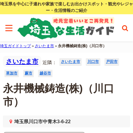
埼玉県を中心に子連れや家族で楽しむお出かけスポット・観光やレジャ
ー・生活情報のご紹介
埼玉ガイドトップ
»
さいたま市
»
永井機械鋳造(株)（川口市）
さいたま市
さいたま市
川口市
戸田市
近隣：
草加市
蕨市
越谷市
永井機械鋳造(株)（川口
市）
埼玉県川口市中青木3-6-22