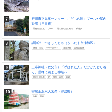
戸田市立児童センター「こどもの国」プールや屋内
砂場（戸田市）
景色を楽しむ
プール
雨の日も楽しめる
砂遊び
調神社・つきじんじゃ（さいたま市浦和区）
神社・寺院
パワースポット
瀬織津姫
天照大御神
三峯神社（秩父市）「呼ばれた人」だけがたどり着
く、霊峰に鎮まる神域へ
景色を楽しむ
花
神社・寺院
体験
寄居玉淀水天宮祭（寄居町）
体験
祭り