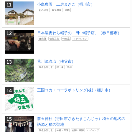
小島農園 工房まきこ（桶川市）
おみやげ
観光農園
染物
日本製麦わら帽子の「田中帽子店」（春日部市）
直売所
伝統工芸
特産品
ファッション
荒川源流点（秩父市）
景色を楽しむ
碑・像
渓谷
三国コカ・コーラボトリング(株)（桶川市）
前玉神社（行田市さきたまじんじゃ）埼玉の地名の
語源と猫の聖地
景色を楽しむ
神社・寺院
史跡・城跡
ハイキング