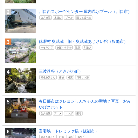
川口西スポーツセンター 屋内温水プール（川口市）
公共施設
水遊び
プール
雨でも遊べる
休暇村 奥武蔵 旧・奥武蔵あじさい館（飯能市）
ハイキング
旅館・ホテル
温泉
川遊び
三波渓谷（ときがわ町）
景色を楽しむ
体験
紅葉
日帰り入浴
春日部市はクレヨンしんちゃんの聖地？写真・おみ
やげスポット
公共施設
アニメ
マンガ
聖地
吾妻峡・ドレミファ橋（飯能市）
景色を楽しむ
紅葉
渓谷
川遊び