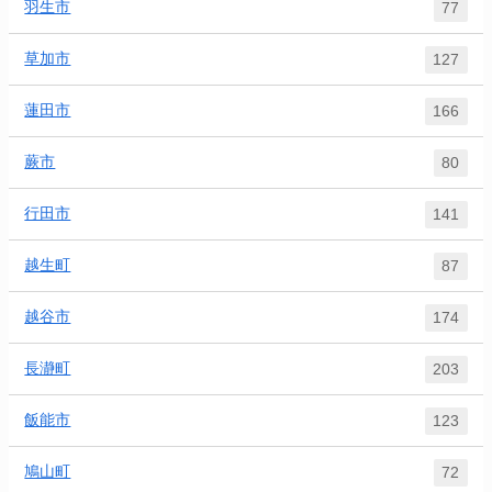
羽生市
77
草加市
127
蓮田市
166
蕨市
80
行田市
141
越生町
87
越谷市
174
長瀞町
203
飯能市
123
鳩山町
72