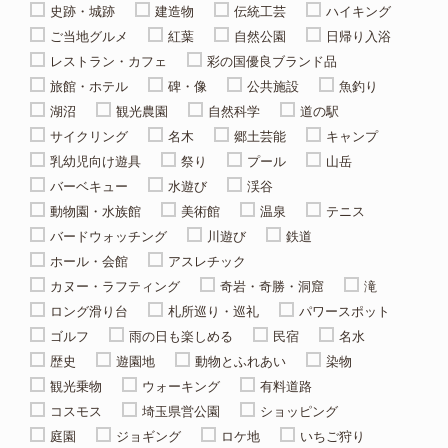
史跡・城跡
建造物
伝統工芸
ハイキング
ご当地グルメ
紅葉
自然公園
日帰り入浴
レストラン・カフェ
彩の国優良ブランド品
旅館・ホテル
碑・像
公共施設
魚釣り
湖沼
観光農園
自然科学
道の駅
サイクリング
名木
郷土芸能
キャンプ
乳幼児向け遊具
祭り
プール
山岳
バーベキュー
水遊び
渓谷
動物園・水族館
美術館
温泉
テニス
バードウォッチング
川遊び
鉄道
ホール・会館
アスレチック
カヌー・ラフティング
奇岩・奇勝・洞窟
滝
ロング滑り台
札所巡り・巡礼
パワースポット
ゴルフ
雨の日も楽しめる
民宿
名水
歴史
遊園地
動物とふれあい
染物
観光乗物
ウォーキング
有料道路
コスモス
埼玉県営公園
ショッピング
庭園
ジョギング
ロケ地
いちご狩り