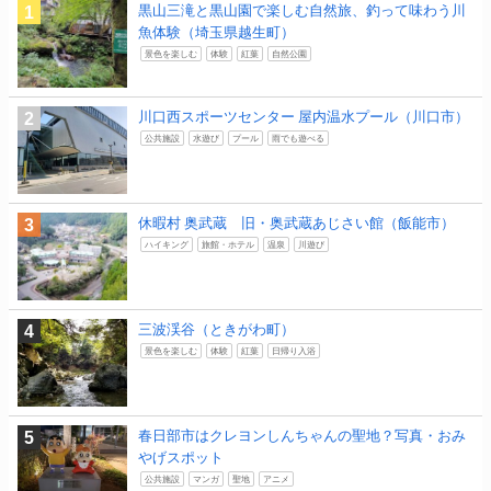
黒山三滝と黒山園で楽しむ自然旅、釣って味わう川
魚体験（埼玉県越生町）
景色を楽しむ
体験
紅葉
自然公園
川口西スポーツセンター 屋内温水プール（川口市）
公共施設
水遊び
プール
雨でも遊べる
休暇村 奥武蔵 旧・奥武蔵あじさい館（飯能市）
ハイキング
旅館・ホテル
温泉
川遊び
三波渓谷（ときがわ町）
景色を楽しむ
体験
紅葉
日帰り入浴
春日部市はクレヨンしんちゃんの聖地？写真・おみ
やげスポット
公共施設
マンガ
聖地
アニメ