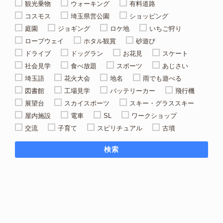
観光乗物
ウォーキング
有料道路
コスモス
埼玉県営公園
ショッピング
庭園
ジョギング
ロケ地
いちご狩り
ロープウェイ
ホタル観賞
砂遊び
ドライブ
ドッグラン
お花見
スケート
社会見学
食べ放題
スポーツ
あじさい
埼玉語
花火大会
地名
雨でも遊べる
図書館
工場見学
バッテリーカー
飛行機
展望台
スカイスポーツ
スキー・グラススキー
屋内施設
電車
SL
ワークショップ
交流
子育て
スピリチュアル
古墳
検索