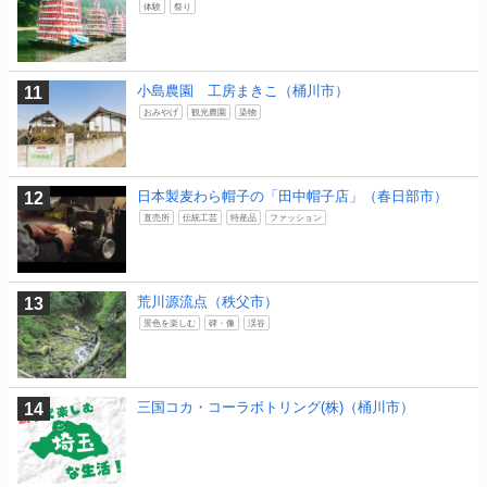
体験
祭り
小島農園 工房まきこ（桶川市）
おみやげ
観光農園
染物
日本製麦わら帽子の「田中帽子店」（春日部市）
直売所
伝統工芸
特産品
ファッション
荒川源流点（秩父市）
景色を楽しむ
碑・像
渓谷
三国コカ・コーラボトリング(株)（桶川市）