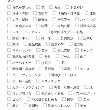
景色を楽しむ
花
食品
おみやげ
神社・寺院
直売所
博物館・科学館
体験
史跡・城跡
建造物
伝統工芸
ハイキング
ご当地グルメ
紅葉
自然公園
日帰り入浴
レストラン・カフェ
彩の国優良ブランド品
旅館・ホテル
碑・像
公共施設
魚釣り
湖沼
観光農園
自然科学
道の駅
サイクリング
名木
郷土芸能
キャンプ
乳幼児向け遊具
祭り
プール
山岳
バーベキュー
水遊び
渓谷
動物園・水族館
美術館
温泉
テニス
バードウォッチング
川遊び
鉄道
ホール・会館
アスレチック
カヌー・ラフティング
奇岩・奇勝・洞窟
滝
ロング滑り台
札所巡り・巡礼
パワースポット
ゴルフ
雨の日も楽しめる
民宿
名水
歴史
遊園地
動物とふれあい
染物