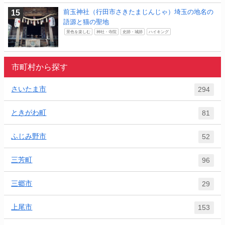
前玉神社（行田市さきたまじんじゃ）埼玉の地名の
語源と猫の聖地
景色を楽しむ
神社・寺院
史跡・城跡
ハイキング
市町村から探す
さいたま市
294
ときがわ町
81
ふじみ野市
52
三芳町
96
三郷市
29
上尾市
153