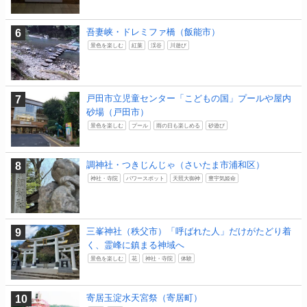
吾妻峡・ドレミファ橋（飯能市）
景色を楽しむ
紅葉
渓谷
川遊び
戸田市立児童センター「こどもの国」プールや屋内
砂場（戸田市）
景色を楽しむ
プール
雨の日も楽しめる
砂遊び
調神社・つきじんじゃ（さいたま市浦和区）
神社・寺院
パワースポット
天照大御神
豊宇気姫命
三峯神社（秩父市）「呼ばれた人」だけがたどり着
く、霊峰に鎮まる神域へ
景色を楽しむ
花
神社・寺院
体験
寄居玉淀水天宮祭（寄居町）